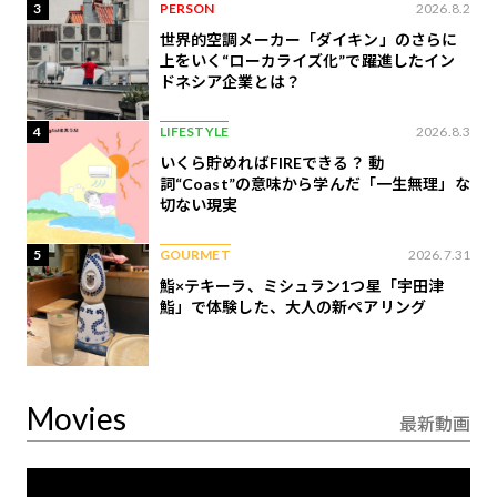
3
PERSON
2026.8.2
世界的空調メーカー「ダイキン」のさらに
上をいく“ローカライズ化”で躍進したイン
ドネシア企業とは？
4
LIFESTYLE
2026.8.3
いくら貯めればFIREできる？ 動
詞“Coast”の意味から学んだ「一生無理」な
切ない現実
5
GOURMET
2026.7.31
鮨×テキーラ、ミシュラン1つ星「宇田津
鮨」で体験した、大人の新ペアリング
Movies
最新動画