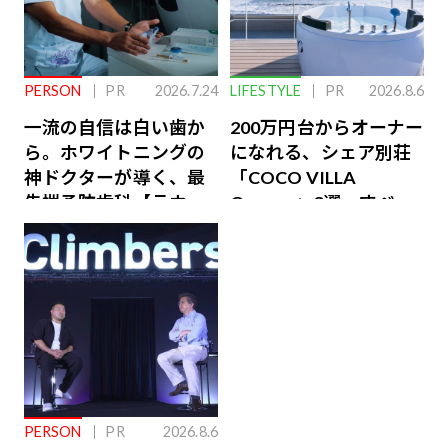
PERSON
PR
2026.7.24
LIFESTYLE
PR
2026.8.6
一流の自信は白い歯か
200万円台からオーナー
ら。ホワイトニングの
になれる、シェア別荘
神ドクターが導く、最
「COCO VILLA
先端予防歯科【ラウン
Owners」3選。すべて
ジ会員特典あり】
が絶景、収益も得られ
るその仕組みとは
PERSON
PR
2026.8.6