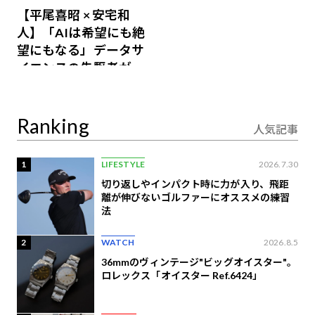
【平尾喜昭 × 安宅和
人】「AIは希望にも絶
望にもなる」データサ
イエンスの先駆者が語
り合うAI時代の意思決
定
Ranking
人気記事
1
LIFESTYLE
2026.7.30
切り返しやインパクト時に力が入り、飛距
離が伸びないゴルファーにオススメの練習
法
2
WATCH
2026.8.5
36mmのヴィンテージ"ビッグオイスター"。
ロレックス「オイスター Ref.6424」