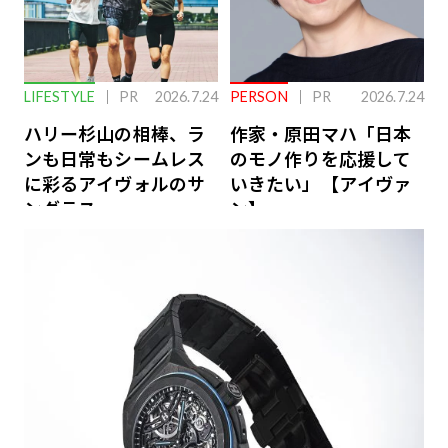
LIFESTYLE
PR
2026.7.24
PERSON
PR
2026.7.24
ハリー杉山の相棒、ラ
作家・原田マハ「日本
ンも日常もシームレス
のモノ作りを応援して
に彩るアイヴォルのサ
いきたい」【アイヴァ
ングラス
ン】