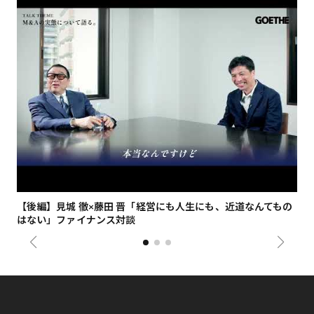
【後編】見城 徹×藤田 晋「経営にも人生にも、近道なんてもの
【
はない」ファイナンス対談
総