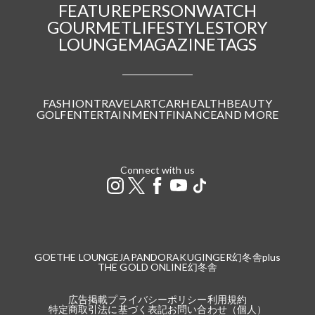
FEATURE
PERSON
WATCH
GOURMET
LIFESTYLE
STORY
LOUNGE
MAGAZINE
TAGS
FASHION
TRAVEL
ART
CAR
HEALTH
BEAUTY
GOLF
ENTERTAINMENT
FINANCE
AND MORE
Connect with us
GOETHE LOUNGE
JAPANDORAKU
GINGER
幻冬舎plus
THE GOLD ONLINE
幻冬舎
広告掲載
プライバシーポリシー
利用規約
特定商取引法に基づく表記
お問い合わせ（個人）