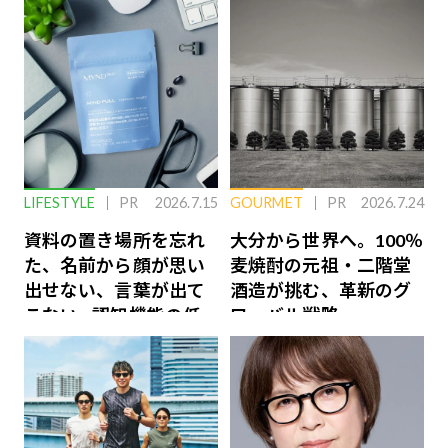
LIFESTYLE
PR
2026.7.15
GOURMET
PR
2026.7.24
資料の置き場所を忘れ
大分から世界へ。100％
た、名前から顔が思い
麦焼酎の元祖・二階堂
出せない、言葉が出て
酒造が挑む、革新のグ
こない…認知機能の低
ローバル戦略
下を救う、脳のインナ
ーケアとは