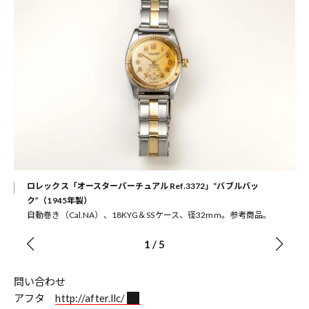
ロレックス「オースターパーチュアル Ref.3372」“バブルバッ
ク”（1945年製）
自動巻き（Cal.NA）、18KYG＆SSケース、径32mm。参考商品。
1
/
5
問い合わせ
アフタ
http://after.llc/