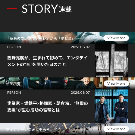
STORY
連載
View More
『革命のファンファーレ』から『夢と金』
PERSON
2026.08.07
西野亮廣が、生まれて初めて、エンタテイ
メントの“音”を聞いた日のこと
View More
相師相愛
PERSON
2026.08.07
実業家・堀鉄平×格闘家・朝倉海、“無償の
支援”が生む成功の循環とは
View More
ヴィンテージウォッチ再考