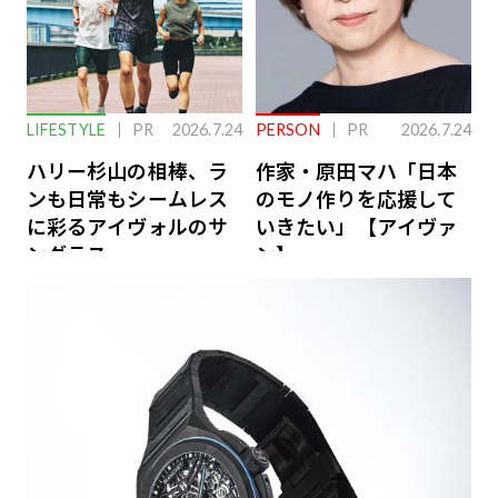
LIFESTYLE
PR
2026.7.24
PERSON
PR
2026.7.24
ハリー杉山の相棒、ラ
作家・原田マハ「日本
ンも日常もシームレス
のモノ作りを応援して
に彩るアイヴォルのサ
いきたい」【アイヴァ
ングラス
ン】