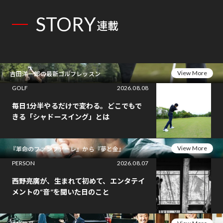
STORY
連載
View More
吉田洋一郎の最新ゴルフレッスン
GOLF
2026.08.08
毎日1分半やるだけで変わる。どこでもで
きる「シャドースイング」とは
View More
『革命のファンファーレ』から『夢と金』
PERSON
2026.08.07
西野亮廣が、生まれて初めて、エンタテイ
メントの“音”を聞いた日のこと