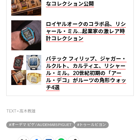
なコレクション公開
ロイヤルオークのコラボ品、リシ
ャール・ミル…起業家の激レア時
計コレクション
パテック フィリップ、ジャガー・
ルクルト、カルティエ、リシャー
ル・ミル。20世紀初期の「アー
ル・デコ」がルーツの角形ウォッ
チ4選
TEXT=高木教雄
#オーデマ ピゲ / AUDEMARS PIGUET
#トゥールビヨン