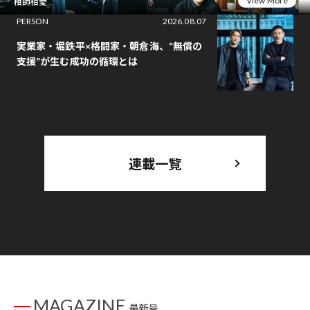
View More
相師相愛
PERSON
2026.08.07
実業家・堀鉄平×格闘家・朝倉海、“無償の
支援”が生む成功の循環とは
連載一覧
MAGAZINE
最新号