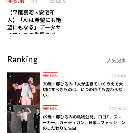
PERSON
PR
2026.8.6
【平尾喜昭 × 安宅和
人】「AIは希望にも絶
望にもなる」データサ
イエンスの先駆者が語
り合うAI時代の意思決
定
Ranking
人気記事
1
PERSON
2026.8.8
70歳・郷ひろみ「人が生きていくうえで大
切にすべきものは、いつの時代も変わらな
い」
2
PERSON
2025.6.13
69歳・郷ひろみの私物公開。ロゴT、スニ
ーカー、カーディガン、日傘…ファッション
のこだわりを告白