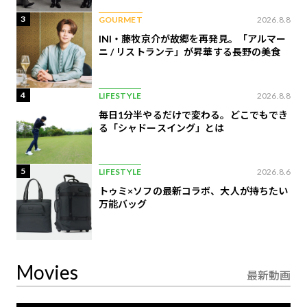
3
GOURMET
2026.8.8
INI・藤牧京介が故郷を再発見。「アルマー
ニ / リストランテ」が昇華する長野の美食
4
LIFESTYLE
2026.8.8
毎日1分半やるだけで変わる。どこでもでき
る「シャドースイング」とは
5
LIFESTYLE
2026.8.6
トゥミ×ソフの最新コラボ、大人が持ちたい
万能バッグ
Movies
最新動画