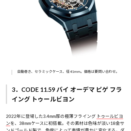
自動巻き、セラミックケース、径41mm。価格は要問い合わせ。
3．CODE 11.59 バイ オーデマ ピゲ フラ
イング トゥールビヨン
2022年に登場した3.4mm厚の極薄フライング
トゥールビヨ
ン
を、38mmケースに初搭載。その素材は色味が淡い18金サ
ンドゴールド製で、角度によって表情が豊かに変化する。ダ