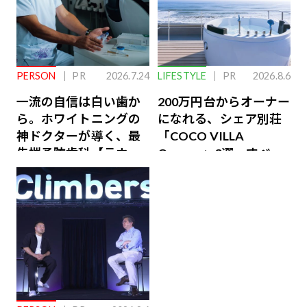
PERSON
PR
2026.7.24
LIFESTYLE
PR
2026.8.6
一流の自信は白い歯か
200万円台からオーナー
ら。ホワイトニングの
になれる、シェア別荘
神ドクターが導く、最
「COCO VILLA
先端予防歯科【ラウン
Owners」3選。すべて
ジ会員特典あり】
が絶景、収益も得られ
るその仕組みとは