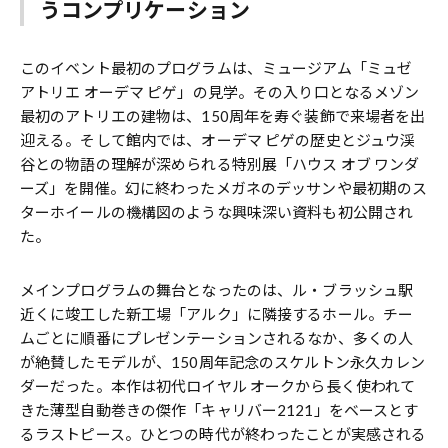
うコンプリケーション
このイベント最初のプログラムは、ミュージアム「ミュゼ
アトリエ オーデマ ピゲ」の見学。その入り口となるメゾン
最初のアトリエの建物は、150周年を寿ぐ装飾で来場者を出
迎える。そして館内では、オーデマ ピゲの歴史とジュウ渓
谷との物語の理解が深められる特別展「ハウス オブ ワンダ
ーズ」を開催。幻に終わったメガネのデッサンや最初期のス
ターホイールの機構図のような興味深い資料も初公開され
た。
メインプログラムの舞台となったのは、ル・ブラッシュ駅
近くに竣工した新工場「アルク」に隣接するホール。チー
ムごとに順番にプレゼンテーションされるなか、多くの人
が絶賛したモデルが、150周年記念のスケルトン永久カレン
ダーだった。本作は初代ロイヤル オークから長く使われて
きた薄型自動巻きの傑作「キャリバー2121」をベースとす
るラストピース。ひとつの時代が終わったことが実感される