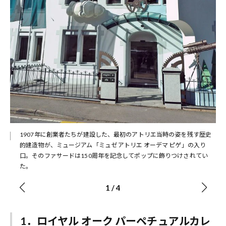
設
分に
1907年に創業者たちが建設した、最初のアトリエ当時の姿を残す歴史
的建造物が、ミュージアム「ミュゼ アトリエ オーデマ ピゲ」の入り
口。そのファサードは150周年を記念してポップに飾りつけされてい
た。
1
/
4
1．ロイヤル オーク パーペチュアルカレ