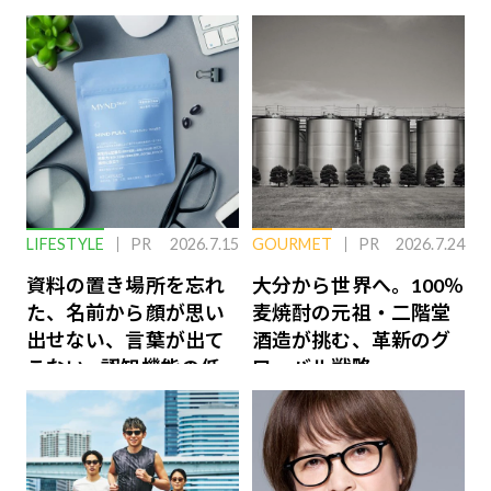
LIFESTYLE
PR
2026.7.15
GOURMET
PR
2026.7.24
資料の置き場所を忘れ
大分から世界へ。100％
た、名前から顔が思い
麦焼酎の元祖・二階堂
出せない、言葉が出て
酒造が挑む、革新のグ
こない…認知機能の低
ローバル戦略
下を救う、脳のインナ
ーケアとは