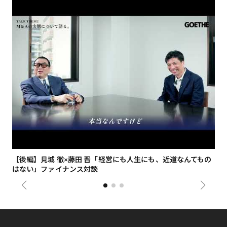
【後編】見城 徹×藤田 晋「経営にも人生にも、近道なんてもの
【
はない」ファイナンス対談
総