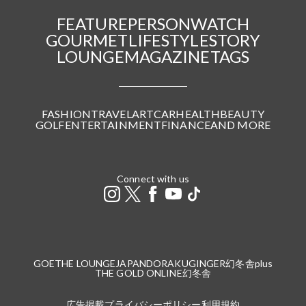
FEATURE
PERSON
WATCH
GOURMET
LIFESTYLE
STORY
LOUNGE
MAGAZINE
TAGS
FASHION
TRAVEL
ART
CAR
HEALTH
BEAUTY
GOLF
ENTERTAINMENT
FINANCE
AND MORE
Connect with us
GOETHE LOUNGE
JAPANDORAKU
GINGER
幻冬舎plus
THE GOLD ONLINE
幻冬舎
広告掲載
プライバシーポリシー
利用規約