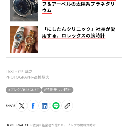
フ＆アーペルの太陽系プラネタリ
ウム
「にしたんクリニック」社長が愛
用する、ロレックスの腕時計
TEXT=戸叶庸之
PHOTOGRAPH=高橋敬大
#ブレゲ / BREGUET
#特集 美しい時計
SHARE
HOME
WATCH
敏腕IT経営者が惚れた、ブレゲの機械式時計