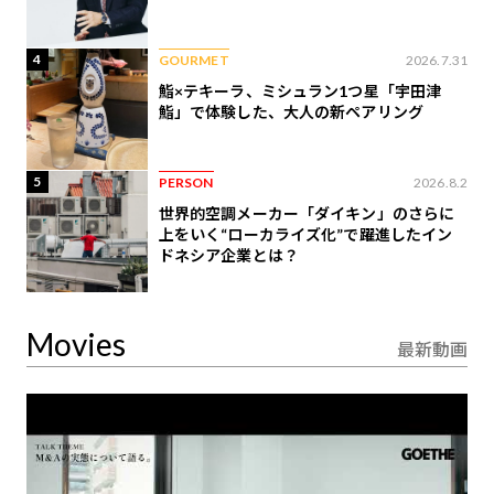
4
GOURMET
2026.7.31
鮨×テキーラ、ミシュラン1つ星「宇田津
鮨」で体験した、大人の新ペアリング
5
PERSON
2026.8.2
世界的空調メーカー「ダイキン」のさらに
上をいく“ローカライズ化”で躍進したイン
ドネシア企業とは？
Movies
最新動画