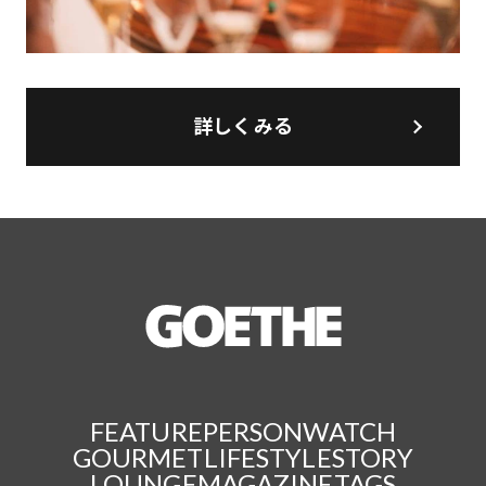
詳しくみる
FEATURE
PERSON
WATCH
GOURMET
LIFESTYLE
STORY
LOUNGE
MAGAZINE
TAGS