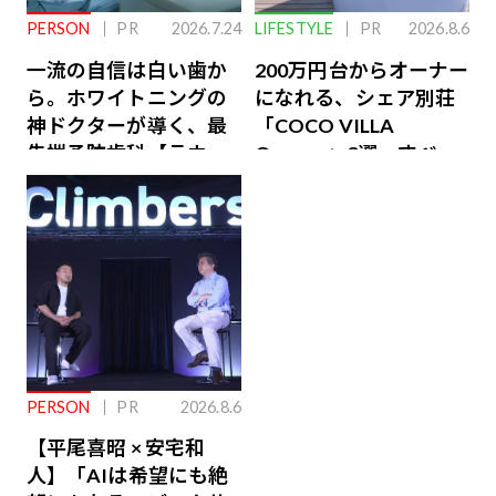
PERSON
PR
2026.7.24
LIFESTYLE
PR
2026.8.6
一流の自信は白い歯か
200万円台からオーナー
ら。ホワイトニングの
になれる、シェア別荘
神ドクターが導く、最
「COCO VILLA
先端予防歯科【ラウン
Owners」3選。すべて
ジ会員特典あり】
が絶景、収益も得られ
るその仕組みとは
PERSON
PR
2026.8.6
【平尾喜昭 × 安宅和
人】「AIは希望にも絶