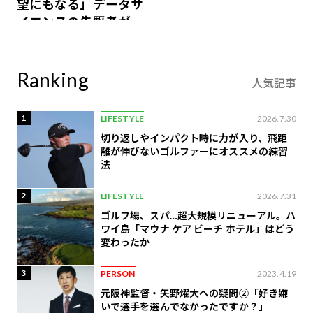
望にもなる」データサ
イエンスの先駆者が語
り合うAI時代の意思決
定
Ranking
人気記事
1
LIFESTYLE
2026.7.30
切り返しやインパクト時に力が入り、飛距
離が伸びないゴルファーにオススメの練習
法
2
LIFESTYLE
2026.7.31
ゴルフ場、スパ…超大規模リニューアル。ハ
ワイ島「マウナ ケア ビーチ ホテル」はどう
変わったか
3
PERSON
2023.4.19
元阪神監督・矢野燿大への疑問②「好き嫌
いで選手を選んでなかったですか？」