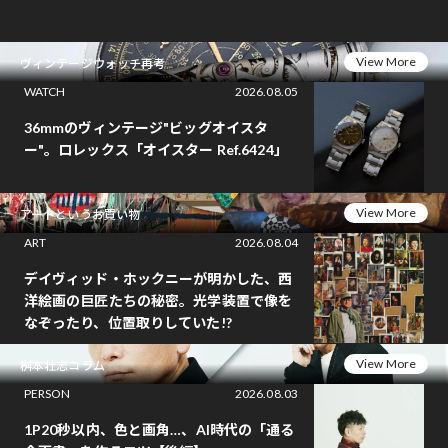
View More
ヴィンテージウォッチ再考
WATCH
2026.08.05
36mmのヴィンテージ"ビッグオイスタ
ー"。ロレックス「オイスター Ref.6424」
View More
アートというお買い物
ART
2026.08.04
デイヴィッド・ホックニーが明かした、西
洋絵画の巨匠たちの秘密。光学装置で像を
なぞったり、位置取りしていた!?
View More
桝本壮志コラム
PERSON
2026.08.03
1P20秒以内、色と画角…、AI時代の「通る