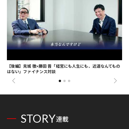
【後編】見城 徹×藤田 晋「経営にも人生にも、近道なんてもの
【
はない」ファイナンス対談
総
STORY
連載