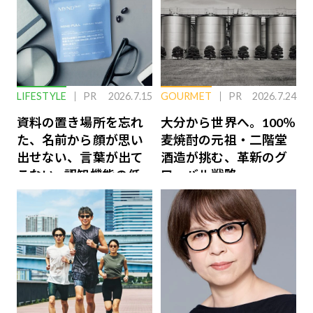
LIFESTYLE
PR
2026.7.15
GOURMET
PR
2026.7.24
資料の置き場所を忘れ
大分から世界へ。100％
た、名前から顔が思い
麦焼酎の元祖・二階堂
出せない、言葉が出て
酒造が挑む、革新のグ
こない…認知機能の低
ローバル戦略
下を救う、脳のインナ
ーケアとは