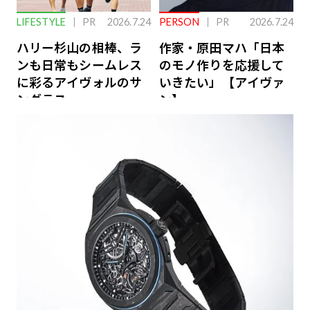
LIFESTYLE
PR
2026.7.24
PERSON
PR
2026.7.24
ハリー杉山の相棒、ラ
作家・原田マハ「日本
ンも日常もシームレス
のモノ作りを応援して
に彩るアイヴォルのサ
いきたい」【アイヴァ
ングラス
ン】