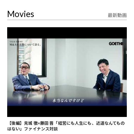
Movies
最新動画
【後編】見城 徹×藤田 晋「経営にも人生にも、近道なんてもの
【
はない」ファイナンス対談
総