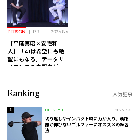
PERSON
PR
2026.8.6
【平尾喜昭 × 安宅和
人】「AIは希望にも絶
望にもなる」データサ
イエンスの先駆者が語
り合うAI時代の意思決
定
Ranking
人気記事
1
LIFESTYLE
2026.7.30
切り返しやインパクト時に力が入り、飛距
離が伸びないゴルファーにオススメの練習
法