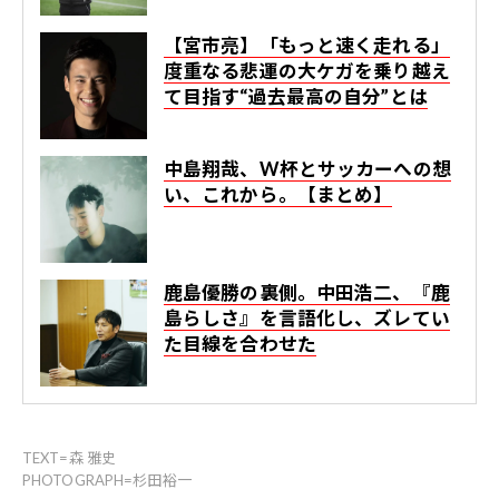
【宮市亮】「もっと速く走れる」
度重なる悲運の大ケガを乗り越え
て目指す“過去最高の自分”とは
中島翔哉、W杯とサッカーへの想
い、これから。【まとめ】
鹿島優勝の裏側。中田浩二、『鹿
島らしさ』を言語化し、ズレてい
た目線を合わせた
TEXT=森 雅史
PHOTOGRAPH=杉田裕一