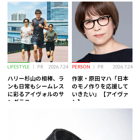
下を救う、脳のインナ
ーケアとは
LIFESTYLE
PR
2026.7.24
PERSON
PR
2026.7.24
ハリー杉山の相棒、ラ
作家・原田マハ「日本
ンも日常もシームレス
のモノ作りを応援して
に彩るアイヴォルのサ
いきたい」【アイヴァ
ングラス
ン】