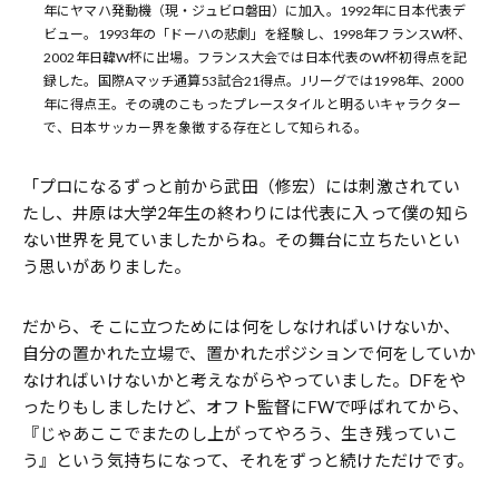
年にヤマハ発動機（現・ジュビロ磐田）に加入。1992年に日本代表デ
ビュー。1993年の「ドーハの悲劇」を経験し、1998年フランスW杯、
2002年日韓W杯に出場。フランス大会では日本代表のW杯初得点を記
録した。国際Aマッチ通算53試合21得点。Jリーグでは1998年、2000
年に得点王。その魂のこもったプレースタイルと明るいキャラクター
で、日本サッカー界を象徴する存在として知られる。
「プロになるずっと前から武田（修宏）には刺激されてい
たし、井原は大学2年生の終わりには代表に入って僕の知ら
ない世界を見ていましたからね。その舞台に立ちたいとい
う思いがありました。
だから、そこに立つためには何をしなければいけないか、
自分の置かれた立場で、置かれたポジションで何をしていか
なければいけないかと考えながらやっていました。DFをや
ったりもしましたけど、オフト監督にFWで呼ばれてから、
『じゃあここでまたのし上がってやろう、生き残っていこ
う』という気持ちになって、それをずっと続けただけです。