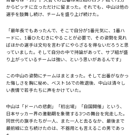
からピッチに立っただけに留まった。それでも、中山は他の
選手を鼓舞し続け、チームを盛り上げ続けた。
「最年長でもあったんで、そこで自分が1番元気に、1番ハ
ードに、1番ひたむきにやることが必要で、その姿勢を見れ
ばほかの選手は文句を言わずにやらざるを得ないだろうと思
っていました。そして自分の中で持論があって、サブ組が盛
り上がっているチームは強い、という思いがあるんです」
この中山の姿勢にチームはまとまった。そして出番がなかっ
た悔しさを胸に秘め、ベスト16での敗退後、中山は清々し
い表情で若手たちに声をかけていた。
中山は「ドーハの悲劇」「初出場」「自国開催」という、
日本サッカー界の激動期を象徴する3つの舞台を完走した。
同世代の旗手たちが一人、また一人と去るなか、最後まで
最前線に立ち続けたのは、不器用とも言えるこの男であっ