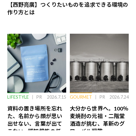
【西野亮廣】つくりたいものを追求できる環境の
作り方とは
LIFESTYLE
PR
2026.7.15
GOURMET
PR
2026.7.24
資料の置き場所を忘れ
大分から世界へ。100％
た、名前から顔が思い
麦焼酎の元祖・二階堂
出せない、言葉が出て
酒造が挑む、革新のグ
こない…認知機能の低
ローバル戦略