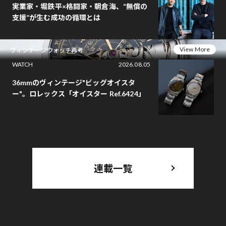
実業家・堀鉄平×格闘家・朝倉海、“無償の
支援”が生む成功の循環とは
View More
ヴィンテージウォッチ再考
WATCH
2026.08.05
36mmのヴィンテージ"ビッグオイスタ
ー"。ロレックス「オイスター Ref.6424」
連載一覧