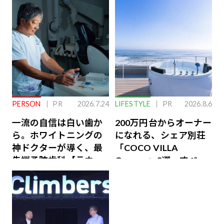
PERSON
PR
2026.7.24
LIFESTYLE
PR
2026.8.6
一流の自信は白い歯か
200万円台からオーナー
ら。ホワイトニングの
になれる、シェア別荘
神ドクターが導く、最
「COCO VILLA
先端予防歯科【ラウン
Owners」3選。すべて
ジ会員特典あり】
が絶景、収益も得られ
るその仕組みとは