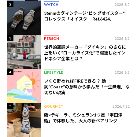
2
WATCH
2026.8.5
36mmのヴィンテージ"ビッグオイスター"。
ロレックス「オイスター Ref.6424」
3
PERSON
2026.8.2
世界的空調メーカー「ダイキン」のさらに
上をいく“ローカライズ化”で躍進したイン
ドネシア企業とは？
4
LIFESTYLE
2026.8.3
いくら貯めればFIREできる？ 動
詞“Coast”の意味から学んだ「一生無理」な
切ない現実
5
GOURMET
2026.7.31
鮨×テキーラ、ミシュラン1つ星「宇田津
鮨」で体験した、大人の新ペアリング