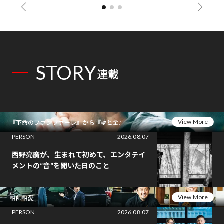
STORY
連載
View More
『革命のファンファーレ』から『夢と金』
PERSON
2026.08.07
西野亮廣が、生まれて初めて、エンタテイ
メントの“音”を聞いた日のこと
View More
相師相愛
PERSON
2026.08.07