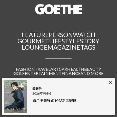
FEATURE
PERSON
WATCH
GOURMET
LIFESTYLE
STORY
LOUNGE
MAGAZINE
TAGS
FASHION
TRAVEL
ART
CAR
HEALTH
BEAUTY
GOLF
ENTERTAINMENT
FINANCE
AND MORE
最新号
2026年9月号
Connect with us
歯こそ最強のビジネス戦略