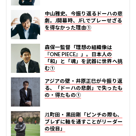
中山雅史、今振り返るドーハの悲
劇。J開幕時、JFLでプレーせざる
を得なかった理由①
森保一監督「理想の組織像は
『ONE PIECE』」。日本人の
「和」と「魂」を武器に世界へ挑
む①
アジアの壁・井原正巳が今振り返
る、「ドーハの悲劇」で失ったも
の・得たもの①
J1町田・黒田剛「ピンチの際も、
ブレずに軸を通すことがリーダー
の役目」