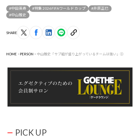
#中田英寿
#特集 2026FIFAワールドカップ
#井原正巳
#中山雅史
SHARE
HOME
PERSON
中山雅史「サブ組が盛り上がっているチームは強い」③
PICK UP