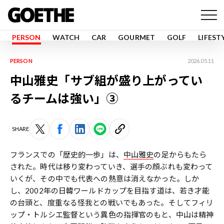
PERSON
WATCH
CAR
GOURMET
GOLF
LIFEST
PERSON
2026.05.11
中山雅史「サブ組が盛り上がってい
るチームは強い」③
SHARE
フランスでの「歴史的一歩」は、
中山雅史
の足からもたら
された。時代は移り変わっていき、選手の顔ぶれも変わって
いくが、その中でも代表への熱意は消えなかった。しか
し、2002年の日韓ワールドカップを目指す道は、若き才能
の台頭と、度重なる怪我との戦いでもあった。そしてフィリ
ップ・トルシエ監督という異色の指揮官のもと、中山は精神