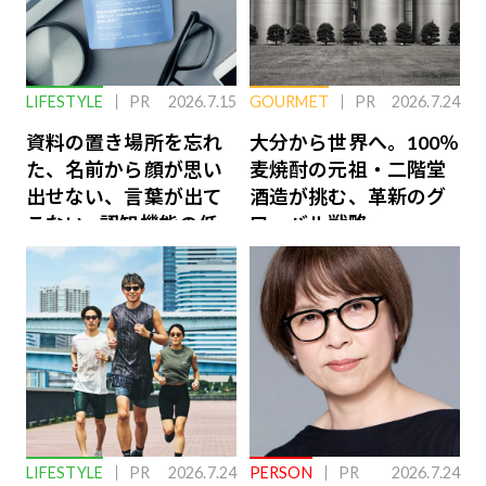
LIFESTYLE
PR
2026.7.15
GOURMET
PR
2026.7.24
資料の置き場所を忘れ
大分から世界へ。100％
た、名前から顔が思い
麦焼酎の元祖・二階堂
出せない、言葉が出て
酒造が挑む、革新のグ
こない…認知機能の低
ローバル戦略
下を救う、脳のインナ
ーケアとは
LIFESTYLE
PR
2026.7.24
PERSON
PR
2026.7.24