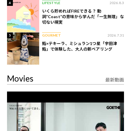
4
LIFESTYLE
2026.8.3
いくら貯めればFIREできる？ 動
詞“Coast”の意味から学んだ「一生無理」な
切ない現実
5
GOURMET
2026.7.31
鮨×テキーラ、ミシュラン1つ星「宇田津
鮨」で体験した、大人の新ペアリング
Movies
最新動画