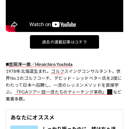
過去の連載記事はコチラ
◼️吉田洋一郎／Hiroichiro Yoshida
1978年北海道生まれ。
ゴルフ
スイングコンサルタント。世
界No.1のゴルフコーチ、デビッド・レッドベター氏を2度に
わたって日本へ招聘し、一流のレッスンメソッドを直接学
ぶ。
『PGAツアー 超一流たちのティーチング革命』
など
著書多数。
あなたにオススメ
しっかり振ったのに、球は右へ逃