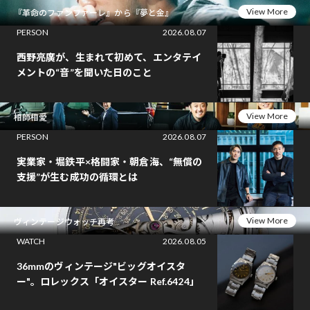
View More
『革命のファンファーレ』から『夢と金』
PERSON
2026.08.07
西野亮廣が、生まれて初めて、エンタテイ
メントの“音”を聞いた日のこと
View More
相師相愛
PERSON
2026.08.07
実業家・堀鉄平×格闘家・朝倉海、“無償の
支援”が生む成功の循環とは
View More
ヴィンテージウォッチ再考
WATCH
2026.08.05
36mmのヴィンテージ"ビッグオイスタ
ー"。ロレックス「オイスター Ref.6424」