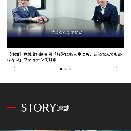
【後編】見城 徹×藤田 晋「経営にも人生にも、近道なんてもの
【
はない」ファイナンス対談
総
STORY
連載