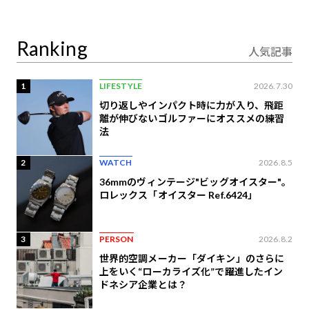
り合うAI時代の意思決
定
Ranking
人気記事
1
LIFESTYLE
2026.7.30
切り返しやインパクト時に力が入り、飛距
離が伸びないゴルファーにオススメの練習
法
2
WATCH
2026.8.5
36mmのヴィンテージ"ビッグオイスター"。
ロレックス「オイスター Ref.6424」
3
PERSON
2026.8.2
世界的空調メーカー「ダイキン」のさらに
上をいく“ローカライズ化”で躍進したイン
ドネシア企業とは？