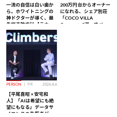
一流の自信は白い歯か
200万円台からオーナー
ら。ホワイトニングの
になれる、シェア別荘
神ドクターが導く、最
「COCO VILLA
先端予防歯科【ラウン
Owners」3選。すべて
ジ会員特典あり】
が絶景、収益も得られ
るその仕組みとは
PERSON
PR
2026.8.6
【平尾喜昭 × 安宅和
人】「AIは希望にも絶
望にもなる」データサ
イエンスの先駆者が語