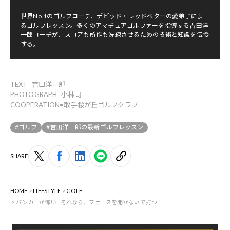
世界No.1のゴルフコーチ、デビッド・レッドベターの愛弟子によ
るゴルフレッスン。多くのアマチュアゴルファーを指導する吉田洋
一郎コーチが、スコアも所作も洗練させるための技術と知識を伝授
する。
TEXT=吉田洋一郎
PHOTOGRAPH=小林司
COOPERATION=取手桜が丘ゴルフクラブ
#ゴルフ
#吉田洋一郎の最新ゴルフレッスン
SHARE
HOME
LIFESTYLE
GOLF
バンカーが怖い…それなら、フェースを開かないで打つ！