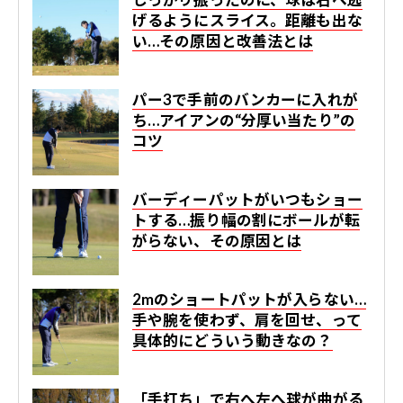
げるようにスライス。距離も出な
い…その原因と改善法とは
パー3で手前のバンカーに入れが
ち…アイアンの“分厚い当たり”の
コツ
バーディーパット​がいつもショー
トする…振り幅の割にボールが転
がらない、その原因とは
2mのショートパットが入らない…
手や腕を使わず、肩を回せ、って
具体的にどういう動きなの？
「手打ち」で右へ左へ球が曲がる