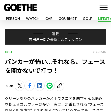
PERSON
WATCH
CAR
GOURMET
GOLF
LIFEST
連載
吉田洋一郎の最新ゴルフレッスン
GOLF
2026.05.09
バンカーが怖い…それなら、フェース
を開かないで打つ！
SHARE
グリーン周りのバンカーが苦手でスコアを崩す――そんな悩み
を抱えるゴルファーは多い。実は、定番とされる“フェース
を開く打ち方”がミスの原因になっているケースも。スクエ