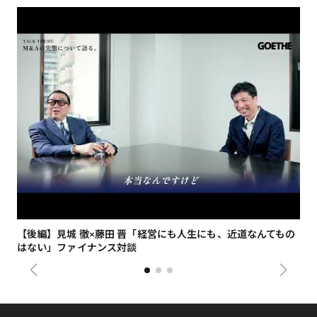
【後編】見城 徹×藤田 晋「経営にも人生にも、近道なんてもの
【
はない」ファイナンス対談
総