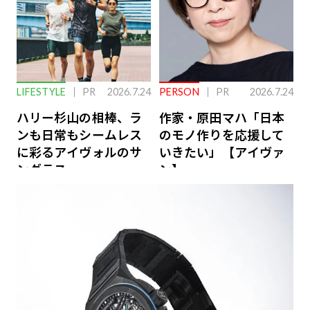
LIFESTYLE
PR
2026.7.24
PERSON
PR
2026.7.24
ハリー杉山の相棒、ラ
作家・原田マハ「日本
ンも日常もシームレス
のモノ作りを応援して
に彩るアイヴォルのサ
いきたい」【アイヴァ
ングラス
ン】