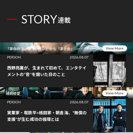
STORY
連載
View More
『革命のファンファーレ』から『夢と金』
PERSON
2026.08.07
西野亮廣が、生まれて初めて、エンタテイ
メントの“音”を聞いた日のこと
View More
相師相愛
PERSON
2026.08.07
実業家・堀鉄平×格闘家・朝倉海、“無償の
支援”が生む成功の循環とは