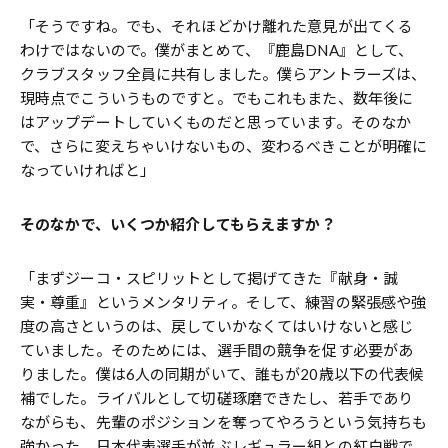
「そうですね。でも、それほどかけ離れた意見が出てくる
わけではないので。僕がまとめて、『鹿島DNA』として、
クラブスタッフ全員に共有しました。僕らアントラーズは、
現時点でこういうものですと。でもこれもまた、数年後に
はアップデートしていくものだと思っています。そのなか
で、さらに変えちゃいけないもの、変わるべきことが明確に
なっていければと」
――そのなかで、いくつか紹介してもらえますか？
「まずジーコ・スピリットとして掲げてきた『献身・誠
実・尊重』というメンタリティ。そして、練習の緊張感や強
度の高さというのは、戻していかなくてはいけないと感じ
ていました。そのためには、選手間の競争を促す必要があ
りました。僕は6人の同期がいて、誰もが20歳以下の代表候
補でした。ライバルとして切磋琢磨できたし、若手であり
ながらも、先輩のポジションを奪ってやろうという気持ちも
強かった。日本代表選手が並ぶレギュラー組との紅白戦で