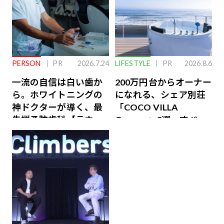
PERSON
PR
2026.7.24
LIFESTYLE
PR
2026.8.6
一流の自信は白い歯か
200万円台からオーナー
ら。ホワイトニングの
になれる、シェア別荘
神ドクターが導く、最
「COCO VILLA
先端予防歯科【ラウン
Owners」3選。すべて
ジ会員特典あり】
が絶景、収益も得られ
るその仕組みとは