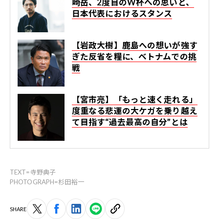
崎岳、2度目のW杯への思いと、
日本代表におけるスタンス
【岩政大樹】鹿島への想いが強す
ぎた反省を糧に、ベトナムでの挑
戦
【宮市亮】「もっと速く走れる」
度重なる悲運の大ケガを乗り越え
て目指す“過去最高の自分”とは
TEXT=寺野典子
PHOTOGRAPH=杉田裕一
SHARE