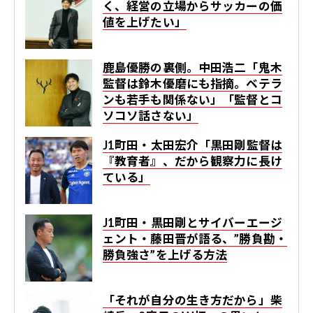
く、経営の立場からサッカーの価
値を上げたい」
鹿島優勝の裏側。中田浩二「鬼木
監督は鈴木優磨にも指摘。ベテラ
ンも若手も関係ない」「監督とコ
ソコソ話さない」
J1町田・太田宏介「黒田剛監督は
『教育者』、だから観察力に長け
ている」
J1町田・黒田剛とサイバーエージ
ェント・藤田晋が語る、”勝負勘・
勝負強さ”を上げる方法
「それが自分の生き方だから」柴