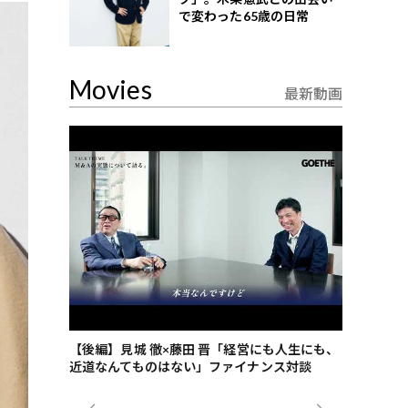
で変わった65歳の日常
Movies
最新動画
ごした、海最
【後編】見城 徹×藤田 晋「経営にも人生にも、
【ゲーテ9
近道なんてものはない」ファイナンス対談
ンタビュー
ジネス戦略