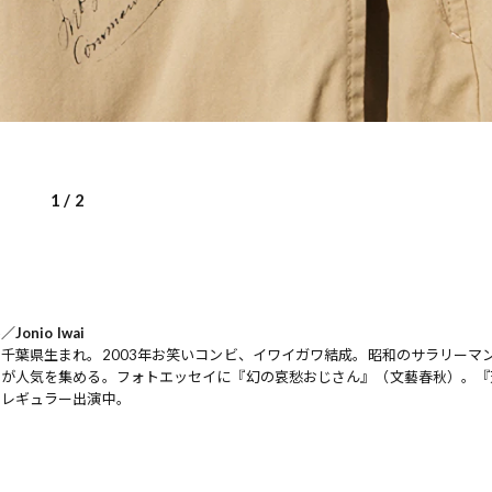
1
/
2
onio Iwai
千葉県生まれ。2003年お笑いコンビ、イワイガワ結成。昭和のサラリーマ
ルが人気を集める。フォトエッセイに『幻の哀愁おじさん』（文藝春秋）。『
』レギュラー出演中。