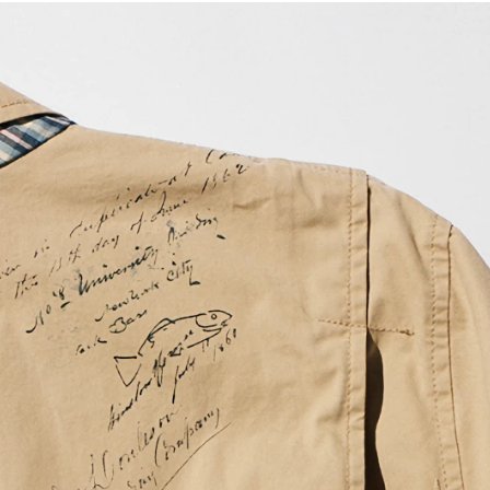
歌舞伎俳優・尾上右近が休息を過
前列ホテル「UMITO 熱海 別邸」