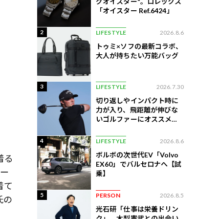
グオイスター"。ロレックス
「オイスター Ref.6424」
2
LIFESTYLE
2026.8.6
トゥミ×ソフの最新コラボ、
大人が持ちたい万能バッグ
3
LIFESTYLE
2026.7.30
切り返しやインパクト時に
力が入り、飛距離が伸びな
いゴルファーにオススメの
練習法
4
LIFESTYLE
2026.8.6
ボルボの次世代EV「Volvo
着る
EX60」でバルセロナへ【試
テー
乗】
着て
5
PERSON
2026.8.5
氏の
光石研「仕事は栄養ドリン
ク」。木梨憲武との出会い