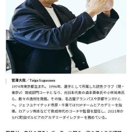
菅澤大我／Taiga Sugasawa
1974年東京都生まれ。1996年、選手として所属した読売クラブ（現・
東京V）育成部門コーチとなり、元日本代表の森本貴幸氏や小林祐希氏
ら、数々の逸材を発掘。その後、名古屋グランパスや京都サンガF.C.
へ。ジェフユナイテッド市原・千葉ではTOPチームとアカデミーを指
導。ロアッソ熊本などで育成年代のコーチや監督を歴任し、2021年か
らFC町田ゼルビアのアカデミーダイレクターを務めている。