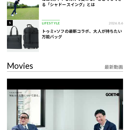
る「シャドースイング」とは
5
LIFESTYLE
2026.8.6
トゥミ×ソフの最新コラボ、大人が持ちたい
万能バッグ
Movies
最新動画