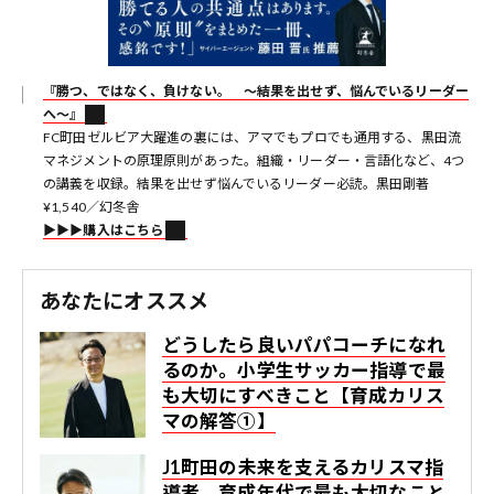
『勝つ、ではなく、負けない。 〜結果を出せず、悩んでいるリーダー
へ〜』
FC町田ゼルビア大躍進の裏には、アマでもプロでも通用する、黒田流
マネジメントの原理原則があった。組織・リーダー・言語化など、4つ
の講義を収録。結果を出せず悩んでいるリーダー必読。黒田剛著
¥1,540／幻冬舎
▶︎▶︎▶︎購入はこちら
あなたにオススメ
どうしたら良いパパコーチになれ
るのか。小学生サッカー指導で最
も大切にすべきこと【育成カリス
マの解答①】
J1町田の未来を支えるカリスマ指
導者。育成年代で最も大切なこと