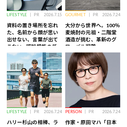
LIFESTYLE
PR
2026.7.15
GOURMET
PR
2026.7.24
資料の置き場所を忘れ
大分から世界へ。100％
た、名前から顔が思い
麦焼酎の元祖・二階堂
出せない、言葉が出て
酒造が挑む、革新のグ
こない…認知機能の低
ローバル戦略
下を救う、脳のインナ
ーケアとは
LIFESTYLE
PR
2026.7.24
PERSON
PR
2026.7.24
ハリー杉山の相棒、ラ
作家・原田マハ「日本