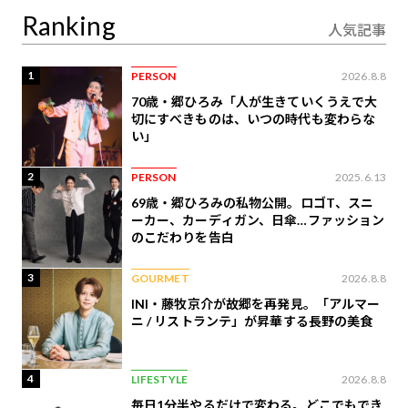
Ranking
人気記事
1
PERSON
2026.8.8
70歳・郷ひろみ「人が生きていくうえで大
切にすべきものは、いつの時代も変わらな
い」
2
PERSON
2025.6.13
69歳・郷ひろみの私物公開。ロゴT、スニ
ーカー、カーディガン、日傘…ファッション
のこだわりを告白
3
GOURMET
2026.8.8
INI・藤牧京介が故郷を再発見。「アルマー
ニ / リストランテ」が昇華する長野の美食
4
LIFESTYLE
2026.8.8
毎日1分半やるだけで変わる。どこでもでき