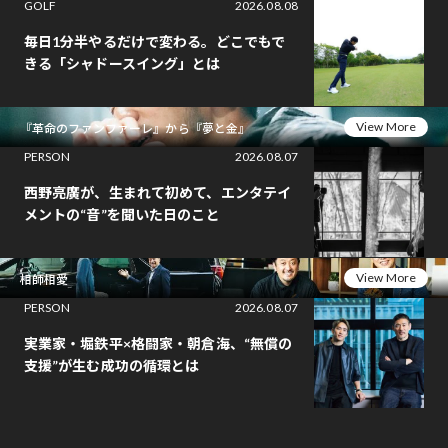
GOLF
2026.08.08
毎日1分半やるだけで変わる。どこでもで
きる「シャドースイング」とは
View More
『革命のファンファーレ』から『夢と金』
PERSON
2026.08.07
西野亮廣が、生まれて初めて、エンタテイ
メントの“音”を聞いた日のこと
View More
相師相愛
PERSON
2026.08.07
実業家・堀鉄平×格闘家・朝倉海、“無償の
支援”が生む成功の循環とは