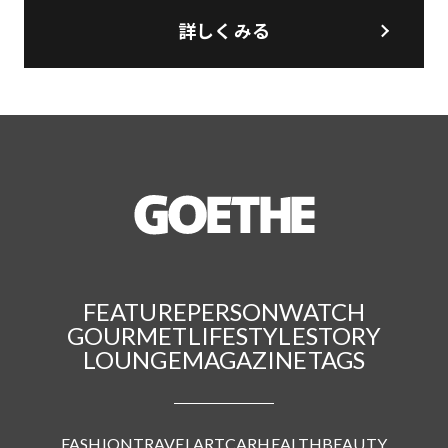
詳しくみる
FEATURE
PERSON
WATCH
GOURMET
LIFESTYLE
STORY
LOUNGE
MAGAZINE
TAGS
FASHION
TRAVEL
ART
CAR
HEALTH
BEAUTY