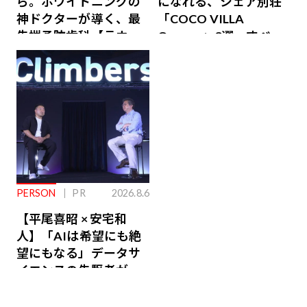
ら。ホワイトニングの
になれる、シェア別荘
神ドクターが導く、最
「COCO VILLA
先端予防歯科【ラウン
Owners」3選。すべて
ジ会員特典あり】
が絶景、収益も得られ
るその仕組みとは
PERSON
PR
2026.8.6
【平尾喜昭 × 安宅和
人】「AIは希望にも絶
望にもなる」データサ
イエンスの先駆者が語
り合うAI時代の意思決
定