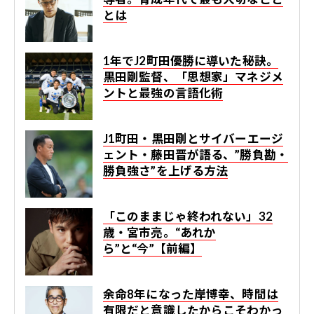
とは
1年でJ2町田優勝に導いた秘訣。
黒田剛監督、「思想家」マネジメ
ントと最強の言語化術
J1町田・黒田剛とサイバーエージ
ェント・藤田晋が語る、”勝負勘・
勝負強さ”を上げる方法
「このままじゃ終われない」32
歳・宮市亮。“あれか
ら”と“今”【前編】
余命8年になった岸博幸、時間は
有限だと意識したからこそわかっ