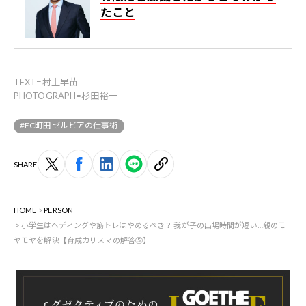
たこと
TEXT=村上早苗
PHOTOGRAPH=杉田裕一
#FC町田ゼルビアの仕事術
SHARE
HOME
PERSON
小学生はヘディングや筋トレはやめるべき？ 我が子の出場時間が短い…親のモ
ヤモヤを解決【育成カリスマの解答⑤】