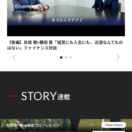
【後編】見城 徹×藤田 晋「経営にも人生にも、近道なんてもの
【
はない」ファイナンス対談
総
STORY
連載
View More
吉田洋一郎の最新ゴルフレッスン