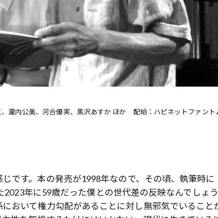
三、瀧内公美、河合優実、黒沢あすか ほか 配給：ハピネットファント
じです。本の発売が1998年なので、その頃、執筆時に
た2023年に59歳だった僕との世代差の反映なんでしょ
係において権力勾配があることに対し無邪気でいること