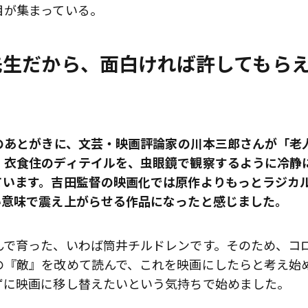
目が集まっている。
先生だから、面白ければ許してもら
）のあとがきに、文芸・映画評論家の川本三郎さんが「老
、衣食住のディテイルを、虫眼鏡で観察するように冷静
ています。吉田監督の映画化では原作よりもっとラジカ
い意味で震え上がらせる作品になったと感じました。
んで育った、いわば筒井チルドレンです。そのため、コ
の『敵』を改めて読んで、これを映画にしたらと考え始
歌舞伎俳優・尾上右近が休息を過
前列ホテル「UMITO 熱海 別邸」
ずに映画に移し替えたいという気持ちで始めました。