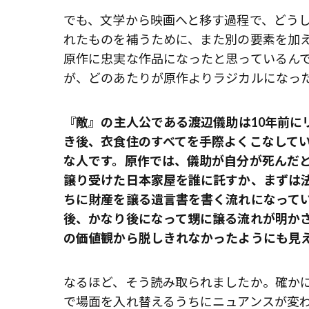
でも、文学から映画へと移す過程で、どう
れたものを補うために、また別の要素を加
原作に忠実な作品になったと思っているん
が、どのあたりが原作よりラジカルになっ
――『敵』の主人公である渡辺儀助は10年
き後、衣食住のすべてを手際よくこなして
な人です。原作では、儀助が自分が死んだ
譲り受けた日本家屋を誰に託すか、まずは
ちに財産を譲る遺言書を書く流れになって
後、かなり後になって甥に譲る流れが明か
の価値観から脱しきれなかったようにも見
なるほど、そう読み取られましたか。確か
で場面を入れ替えるうちにニュアンスが変