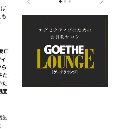
こぼ
ても
す
妻亡
ディ
から
子た
いた
制度
編集
な