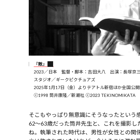
『敵』
2023／日本 監督・脚本：吉田大八 出演：長塚京
スタジオ／ギークピクチュアズ
2025年1月17日（金）よりテアトル新宿ほか全国公開
ⓒ1998 筒井康隆／新潮社 ⓒ2023 TEKINOMIKATA
そこもやっぱり無意識にそうなったという感
62〜63歳だった筒井先生と、これを撮影し
ね。執筆された時代は、男性が女性との関