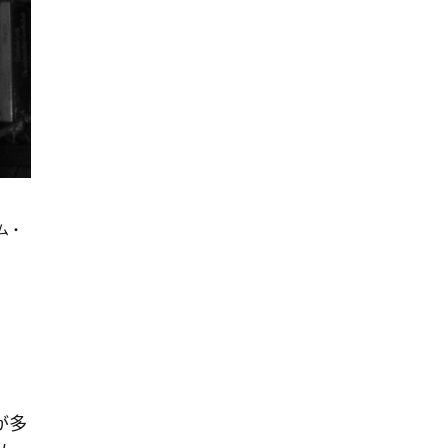
ム・
う
が多