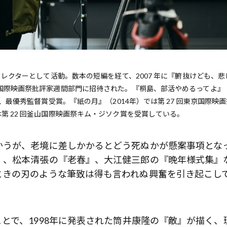
ディレクターとして活動。数本の短編を経て、2007 年に『腑抜けども、悲
ヌ国際映画祭批評家週間部門に招待された。『桐島、部活やめるってよ』
賞、最優秀監督賞受賞。『紙の月』（2014年）では第 27 回東京国際映
第 22 回釜山国際映画祭キム・ジソク賞を受賞している。
かうが、老境に差しかかるとどう死ぬかが懸案事項とな
』、松本清張の『老春』、大江健三郎の『晩年様式集』
ときの刃のような筆致は得も言われぬ興奮を引き起こし
とで、1998年に発表された筒井康隆の『敵』が描く、