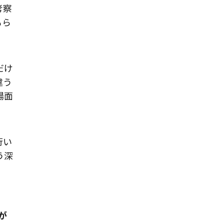
考察
もら
だけ
違う
場面
行い
う深
が