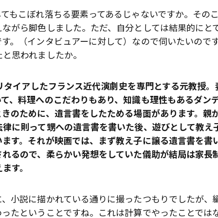
してもこぼれ落ちる要素ってあるじゃないですか。その
えながら脚色しました。ただ、自分としては結果的にと
です。（インタビュアーに対して）なので伺いたいので
たと思われましたか。
前にリタイアしたフランス近代演劇史を専門とする元教授。
いて、料理へのこだわりもあり、知識も理性もあるダン
ときのために、遺言書をしたためる場面があります。親
法律に則って甥への遺言書を書いた後、遊びとして教え
います。それが映画では、まず教え子に譲る遺言書を書
されるので、柔らかい発想をしていた儀助が結局は家長
えます。
に、小説に描かれている通りに撮ったつもりでしたが、
わったということですね。これは計算でやったことでは