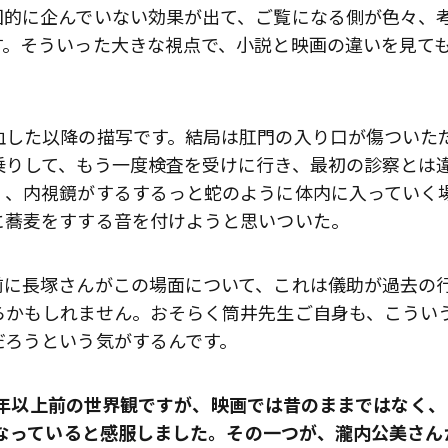
図的に企んでいない効果が出て、ご覧になる側が色々、
す。そういった大きな視点で、小説と映画の違いを見て
血した以降の描写です。結局は肛門の入り口が傷ついた
乗りして、もう一度検査を受けに行き、最初の診察とは
く、内視鏡がするするっと蛇のように体内に入っていく
に蕎麦をすする音を付けようと思いついた。
前に長塚さんがこの場面について、これは儀助が過去の
らかもしれません。おそらく筒井先生ご自身も、こうい
だろうという気がするんです。
、25年以上前の世界観ですが、映画では昔のままではなく、
になっていると感服しました。その一つが、瀧内公美さん