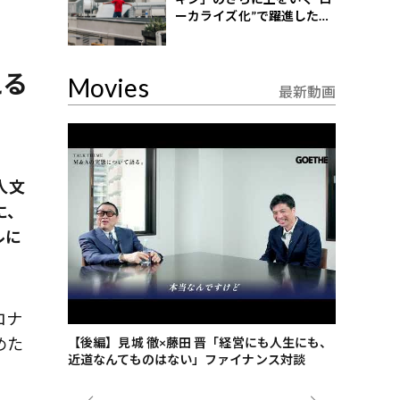
ーカライズ化”で躍進したイ
ンドネシア企業とは？
える
Movies
最新動画
人文
に、
ルに
ロナ
めた
ごした、海最
【後編】見城 徹×藤田 晋「経営にも人生にも、
【ゲーテ9
近道なんてものはない」ファイナンス対談
ンタビュー
ジネス戦略