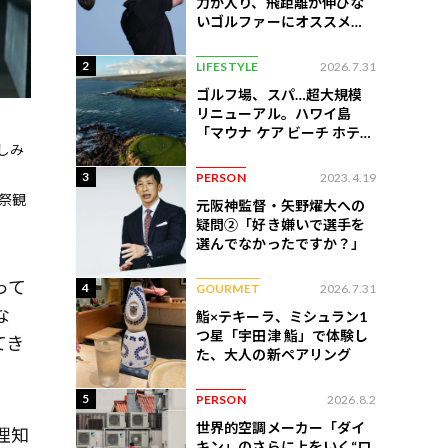
力が入り、飛距離が伸びな
いゴルファーにオススメの
練習法
2
LIFESTYLE
2026.7.31
ゴルフ場、スパ…超大規模
リニューアル。ハワイ島
「マウナ ケア ビーチ ホテ
しみ
ル」はどう変わったか
3
PERSON
2023.4.19
画祭観
元阪神監督・矢野燿大への
疑問②「好き嫌いで選手を
選んでなかったですか？」
って
4
GOURMET
2026.7.31
な
鮨×テキーラ、ミシュラン1
つ星「宇田津 鮨」で体験し
てき
た、大人の新ペアリング
5
PERSON
2026.8.2
世界的空調メーカー「ダイ
理知
キン」のさらに上をいく“ロ