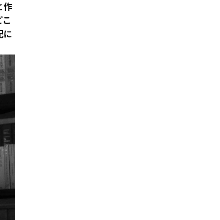
と作
どこ
配に