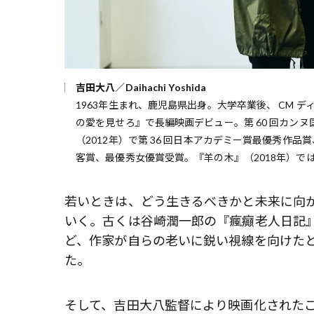
吉田大八／Daihachi Yoshida
1963年生まれ、鹿児島県出身。大学卒業後、 CM 
の愛を見せろ』で長編映画デビュー。第 60 回カン
（2012年）で第 36 回日本アカデミー賞最優秀作品
客賞、最優秀女優賞受賞。『羊の木』（2018年）では
若いときは、どう生きるべきかと未来に向
いく。古くは谷崎潤一郎の『瘋癲老人日記
ど、作家が自らの老いに鋭い視線を向けた
た。
そして、吉田大八監督により映画化されたこ