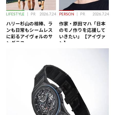
LIFESTYLE
PR
2026.7.24
PERSON
PR
2026.7.24
ハリー杉山の相棒、ラ
作家・原田マハ「日本
ンも日常もシームレス
のモノ作りを応援して
に彩るアイヴォルのサ
いきたい」【アイヴァ
ングラス
ン】