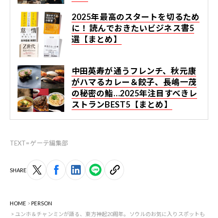
2025年最高のスタートを切るため
に！ 読んでおきたいビジネス書5
選【まとめ】
中田英寿が通うフレンチ、秋元康
がハマるカレー＆餃子、長嶋一茂
の秘密の鮨…2025年注目すべきレ
ストランBEST5【まとめ】
TEXT=ゲーテ編集部
SHARE
HOME
PERSON
ユンホ＆チャンミンが語る、東方神起20周年。ソウルのお気に入りスポットも