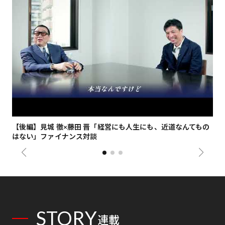
【後編】見城 徹×藤田 晋「経営にも人生にも、近道なんてもの
【
はない」ファイナンス対談
総
STORY
連載