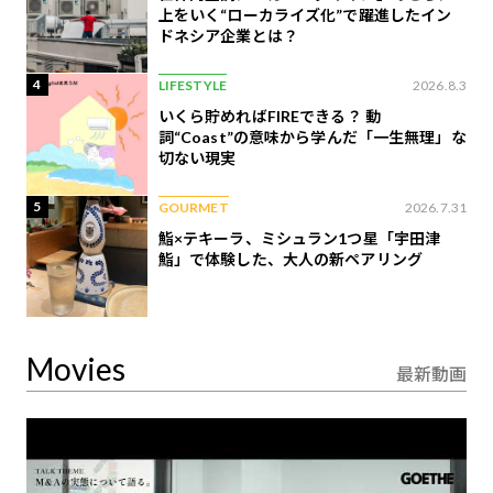
上をいく“ローカライズ化”で躍進したイン
ドネシア企業とは？
4
LIFESTYLE
2026.8.3
いくら貯めればFIREできる？ 動
詞“Coast”の意味から学んだ「一生無理」な
切ない現実
5
GOURMET
2026.7.31
鮨×テキーラ、ミシュラン1つ星「宇田津
鮨」で体験した、大人の新ペアリング
Movies
最新動画