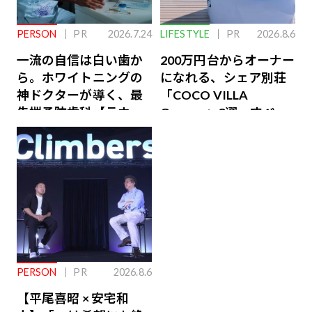
PERSON
PR
2026.7.24
LIFESTYLE
PR
2026.8.6
一流の自信は白い歯か
200万円台からオーナー
ら。ホワイトニングの
になれる、シェア別荘
神ドクターが導く、最
「COCO VILLA
先端予防歯科【ラウン
Owners」3選。すべて
ジ会員特典あり】
が絶景、収益も得られ
るその仕組みとは
PERSON
PR
2026.8.6
【平尾喜昭 × 安宅和