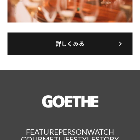
詳しくみる
FEATURE
PERSON
WATCH
GOURMET
LIFESTYLE
STORY