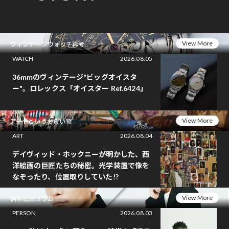
View More
ヴィンテージウォッチ再考
WATCH
2026.08.05
36mmのヴィンテージ"ビッグオイスタ
ー"。ロレックス「オイスター Ref.6424」
View More
アートというお買い物
ART
2026.08.04
デイヴィッド・ホックニーが明かした、西
洋絵画の巨匠たちの秘密。光学装置で像を
なぞったり、位置取りしていた!?
View More
桝本壮志コラム
PERSON
2026.08.03