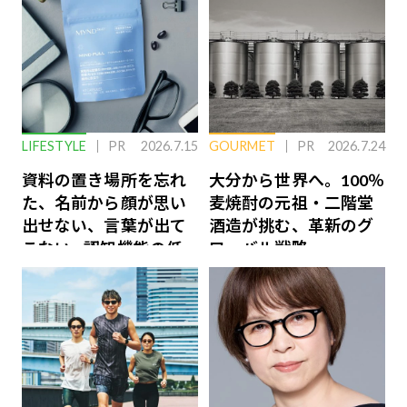
LIFESTYLE
PR
2026.7.15
GOURMET
PR
2026.7.24
資料の置き場所を忘れ
大分から世界へ。100％
た、名前から顔が思い
麦焼酎の元祖・二階堂
出せない、言葉が出て
酒造が挑む、革新のグ
こない…認知機能の低
ローバル戦略
下を救う、脳のインナ
ーケアとは