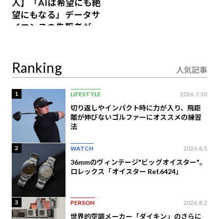
人】「AIは希望にも絶
望にもなる」データサ
イエンスの先駆者が語
り合うAI時代の意思決
定
Ranking
人気記事
1
LIFESTYLE
2026.7.30
切り返しやインパクト時に力が入り、飛距
離が伸びないゴルファーにオススメの練習
法
2
WATCH
2026.8.5
36mmのヴィンテージ"ビッグオイスター"。
ロレックス「オイスター Ref.6424」
3
PERSON
2026.8.2
世界的空調メーカー「ダイキン」のさらに