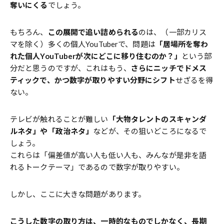
奪いにくる
でしょう。
もちろん、
この展開で追い詰められる
のは、（一部カリス
マを除く）多くの個人YouTuberで、問題は
「居場所を奪わ
れた個人
YouTuber
が次にどこに移り住むのか？」
という部
分だと思うのですが、これはもう、
さらにニッチでドメス
ティックで、かつ数字が取りやすい分野にシフト
せざるを得
ない。
テレビが触れることが難しい
「大物タレントのスキャンダ
ルネタ」や「政治ネタ」
などが、その狙いどころになるで
しょう。
これらは「偏差値が高い人も低い人も、みんなが是非を語
れるトークテーマ」であるので数字が取りやすい。
しかし、ここに大きな問題があります。
こうした数字の取り方は、一時的なものでしかなく、長期