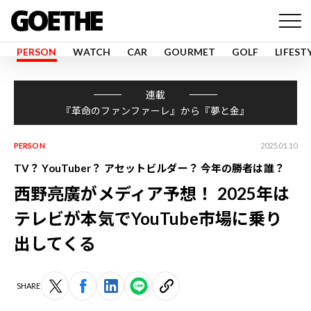
PERSON
WATCH
CAR
GOURMET
GOLF
LIFEST
連載
『革命のファンファーレ』から『夢と金』
PERSON
2025.01.10
TV？ YouTuber？ アセットビルダー？ 今年の勝者は誰？
西野亮廣がメディア予想！ 2025年は
テレビが本気でYouTube市場に乗り
出してくる
SHARE