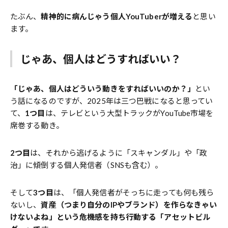
たぶん、
精神的に病んじゃう個人
YouTuber
が増える
と思い
ます。
じゃあ、個人はどうすればいい？
「じゃあ、個人はどういう動きをすればいいのか？」
とい
う話になるのですが、2025年は三つ巴戦になると思ってい
て、
1つ目
は、テレビという大型トラックがYouTube市場を
席巻する動き。
2つ目
は、それから逃げるように「スキャンダル」や「政
治」に傾倒する個人発信者（SNSも含む）。
そして
3つ目
は、「個人発信者がそっちに走っても何も残ら
ないし、
資産（つまり自分のIPやブランド）を作らなきゃい
けないよね」という危機感を持ち行動する「アセットビル