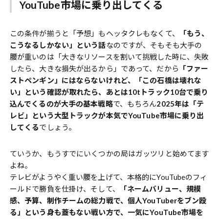
YouTube市場に乗り出してくる
この条件が揃うと「予想」もヘッタクレもなくて、
「もう、
こうなるしかない」という話
なのですが、そもそも大手の
腰が重いのは「大きなリソースを割いて挑戦した時に、失敗
したら、大きな損失が出るから」であって、だから
「ファー
ストペンギン」にはならないけれど、「この石橋は壊れな
い」という確認が取れたら、あとは10tトラック10台で乗り
込んでくるのが大手の基本戦略
で、もちろん
2025年は「テ
レビ」という大型トラックが本気でYouTube市場に乗り出
してくる
でしょう。
ていうか、もうすでにいくつかの局はガッツリと始めてます
よね。
テレビがようやく重い腰を上げて、本格的にYouTubeのフィ
ールドで勝負を仕掛け、そして、
「ネームバリュー、規模
感、予算、制作チームの総力戦で、個人YouTuberをブン殴
る」という身も蓋もない戦い方で、一気にYouTube市場を