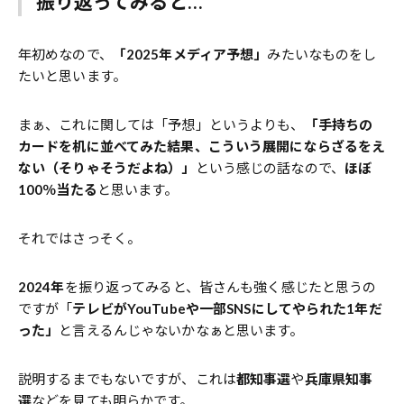
振り返ってみると…
年初めなので、
「2025年メディア予想」
みたいなものをし
たいと思います。
まぁ、これに関しては「予想」というよりも、
「手持ちの
カードを机に並べてみた結果、こういう展開にならざるをえ
ない（そりゃそうだよね）」
という感じの話なので、
ほぼ
100％当たる
と思います。
それではさっそく。
2024年
を振り返ってみると、皆さんも強く感じたと思うの
ですが「
テレビがYouTubeや一部SNSにしてやられた1年だ
った」
と言えるんじゃないかなぁと思います。
説明するまでもないですが、これは
都知事選
や
兵庫県知事
選
などを見ても明らかです。