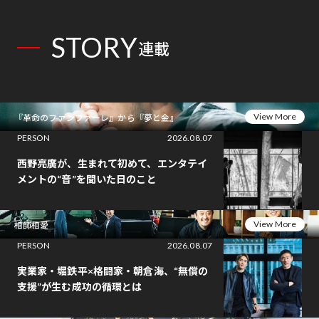
STORY
連載
View More
『革命のファンファーレ』から『夢と金』
PERSON
2026.08.07
西野亮廣が、生まれて初めて、エンタテイ
メントの“音”を聞いた日のこと
View More
相師相愛
PERSON
2026.08.07
実業家・堀鉄平×格闘家・朝倉海、“無償の
支援”が生む成功の循環とは