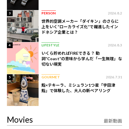
3
PERSON
2026.8.2
世界的空調メーカー「ダイキン」のさらに
上をいく“ローカライズ化”で躍進したイン
ドネシア企業とは？
4
LIFESTYLE
2026.8.3
いくら貯めればFIREできる？ 動
詞“Coast”の意味から学んだ「一生無理」な
切ない現実
5
GOURMET
2026.7.31
鮨×テキーラ、ミシュラン1つ星「宇田津
鮨」で体験した、大人の新ペアリング
Movies
最新動画