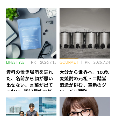
LIFESTYLE
PR
2026.7.15
GOURMET
PR
2026.7.24
資料の置き場所を忘れ
大分から世界へ。100％
た、名前から顔が思い
麦焼酎の元祖・二階堂
出せない、言葉が出て
酒造が挑む、革新のグ
こない…認知機能の低
ローバル戦略
下を救う、脳のインナ
ーケアとは