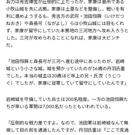
兵力は秀吉陣営が圧倒的に上だったが、家康は要所である
小牧山城を先に占拠。家康は土塁などを整備し、戦いを有
利に進めようするも、秀吉方の武将・池田恒興（いけだつ
ねおき）や森長可（ながよし）らは小牧山城には目もくれ
ず、家康が留守にしていた本拠地の三河地方へ攻め入ろうと
した。三河が攻められることになれば、家康は大ピンチ
だ。
「池田恒興と森長可が三河へ進む途中にあったのが、岩崎
城という小さな城。城を預かっていたのが16歳の丹羽氏重
でした。本当の城主は20歳ほど年上の兄・氏次（うじつ
ぐ）でしたが、家康に従軍していて留守にしていたんです」
岩崎城を守備していた兵士は200名程度。一方の池田恒興た
ちが率いる軍勢は7,000名だったともいわれている。
「圧倒的な戦力差ですよ。なので、池田軍は岩崎城なんて無
視して目の前を通過したんですが、丹羽氏重は『ここで見過