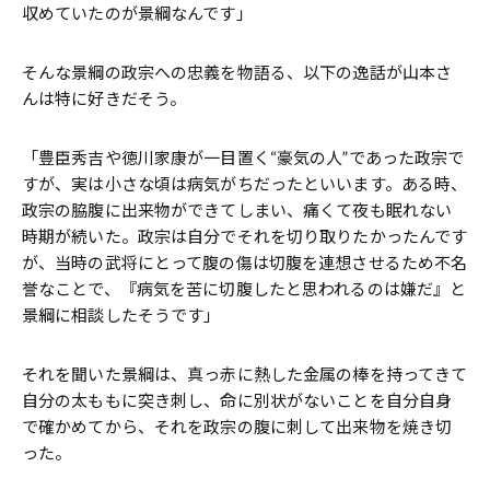
収めていたのが景綱なんです」
そんな景綱の政宗への忠義を物語る、以下の逸話が山本さ
んは特に好きだそう。
「豊臣秀吉や徳川家康が一目置く“豪気の人”であった政宗で
すが、実は小さな頃は病気がちだったといいます。ある時、
政宗の脇腹に出来物ができてしまい、痛くて夜も眠れない
時期が続いた。政宗は自分でそれを切り取りたかったんです
が、当時の武将にとって腹の傷は切腹を連想させるため不名
誉なことで、『病気を苦に切腹したと思われるのは嫌だ』と
景綱に相談したそうです」
それを聞いた景綱は、真っ赤に熱した金属の棒を持ってきて
自分の太ももに突き刺し、命に別状がないことを自分自身
で確かめてから、それを政宗の腹に刺して出来物を焼き切
った。