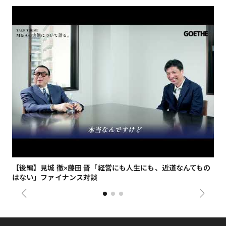
【後編】見城 徹×藤田 晋「経営にも人生にも、近道なんてもの
【
はない」ファイナンス対談
総