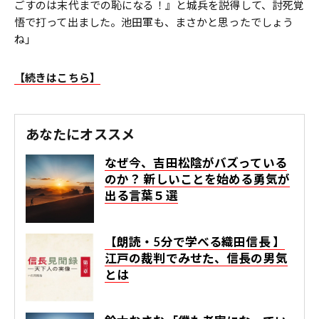
ごすのは末代までの恥になる！』と城兵を説得して、討死覚
悟で打って出ました。池田軍も、まさかと思ったでしょう
ね」
【続きはこちら】
あなたにオススメ
なぜ今、吉田松陰がバズっている
のか？ 新しいことを始める勇気が
出る言葉５選
【朗読・5分で学べる織田信長 】
江戸の裁判でみせた、信長の男気
とは