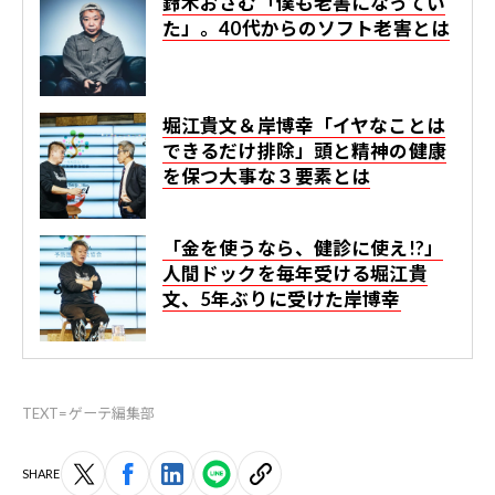
鈴木おさむ「僕も老害になってい
た」。40代からのソフト老害とは
堀江貴文＆岸博幸「イヤなことは
できるだけ排除」頭と精神の健康
を保つ大事な３要素とは
「金を使うなら、健診に使え!?」
人間ドックを毎年受ける堀江貴
文、5年ぶりに受けた岸博幸
TEXT=ゲーテ編集部
SHARE