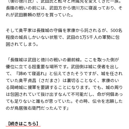
（後の徳川氏）、武田氏と転々と所属先を変えてきた一族。
長篠の戦いの前には、武田方から徳川方に寝返っており、そ
れが武田勝頼の怒りを買っていた。
そして奥平家は長篠城の守備を家康から託されるが、500名
程度の城兵しかいない状態で、武田の1万5千人の軍勢に包
囲されてしまう。
「長篠城は武田と徳川の戦いの最前線。ここを取った側が
優位に立てる超重要な場所です。武田側は城に使者を出し
て、『諦めて寝返れ』と伝えてきたそうですが、城を任され
ていた奥平貞昌（さだまさ）は裏切ることなく、家康のい
る岡崎城に援軍を要請することになります。でも、城の周り
は包囲されていて抜け出すなんて不可能だし、命が何個あっ
ても足りないと誰もが思っていた。その時、伝令を志願した
のが鳥居強右衛門だったんです」
【続きはこちら】