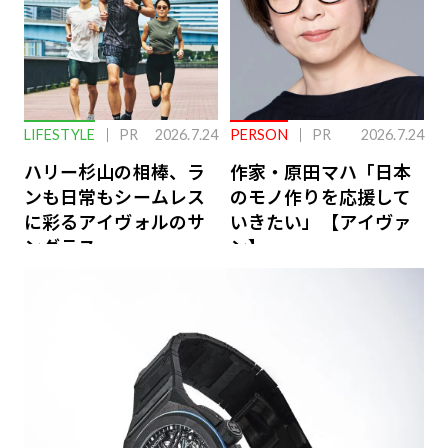
LIFESTYLE
PR
2026.7.24
PERSON
PR
2026.7.24
ハリー杉山の相棒、ラ
作家・原田マハ「日本
ンも日常もシームレス
のモノ作りを応援して
に彩るアイヴォルのサ
いきたい」【アイヴァ
ングラス
ン】