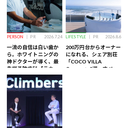
PERSON
PR
2026.7.24
LIFESTYLE
PR
2026.8.6
一流の自信は白い歯か
200万円台からオーナー
ら。ホワイトニングの
になれる、シェア別荘
神ドクターが導く、最
「COCO VILLA
先端予防歯科【ラウン
Owners」3選。すべて
ジ会員特典あり】
が絶景、収益も得られ
るその仕組みとは