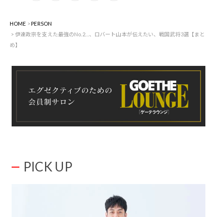
HOME
PERSON
伊達政宗を支えた最強のNo.2…、ロバート山本が伝えたい、戦国武将3選【まと
め】
PICK UP