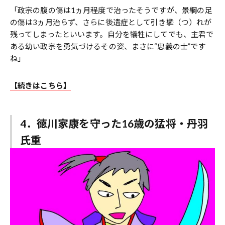
「政宗の腹の傷は1ヵ月程度で治ったそうですが、景綱の足
の傷は3ヵ月治らず、さらに後遺症として引き攣（つ）れが
残ってしまったといいます。自分を犠牲にしてでも、主君で
ある幼い政宗を勇気づけるその姿、まさに“忠義の士”です
ね」
【続きはこちら】
4．徳川家康を守った16歳の猛将・丹羽
氏重