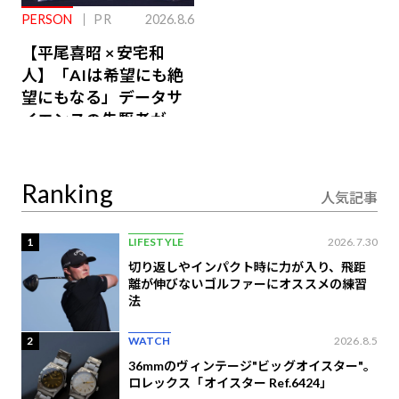
PERSON
PR
2026.8.6
【平尾喜昭 × 安宅和
人】「AIは希望にも絶
望にもなる」データサ
イエンスの先駆者が語
り合うAI時代の意思決
定
Ranking
人気記事
1
LIFESTYLE
2026.7.30
切り返しやインパクト時に力が入り、飛距
離が伸びないゴルファーにオススメの練習
法
2
WATCH
2026.8.5
36mmのヴィンテージ"ビッグオイスター"。
ロレックス「オイスター Ref.6424」