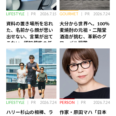
LIFESTYLE
PR
2026.7.15
GOURMET
PR
2026.7.24
資料の置き場所を忘れ
大分から世界へ。100％
た、名前から顔が思い
麦焼酎の元祖・二階堂
出せない、言葉が出て
酒造が挑む、革新のグ
こない…認知機能の低
ローバル戦略
下を救う、脳のインナ
ーケアとは
LIFESTYLE
PR
2026.7.24
PERSON
PR
2026.7.24
ハリー杉山の相棒、ラ
作家・原田マハ「日本