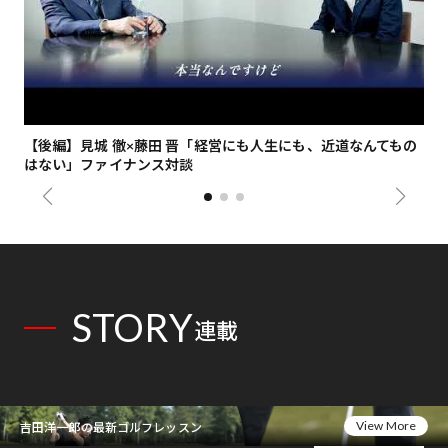
【後編】見城 徹×藤田 晋「経営にも人生にも、近道なんてもの
【
はない」ファイナンス対談
総
STORY
連載
View More
吉田洋一郎の最新ゴルフレッスン