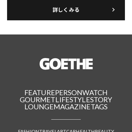
詳しくみる
FEATURE
PERSON
WATCH
GOURMET
LIFESTYLE
STORY
LOUNGE
MAGAZINE
TAGS
FASHION
TRAVEL
ART
CAR
HEALTH
BEAUTY