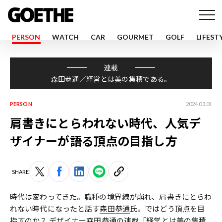
PERSON
WATCH
CAR
GOURMET
GOLF
LIFEST
連載
森田恭通／経営とは美の集積である。
PERSON
2024.03.01
肩書きにとらわれない時代、人気デ
ザイナーが語る頂点の目指し方
SHARE
時代は変わってきた。職種の境界線が崩れ、肩書きにとらわ
れない時代になったと話す
森田恭通
氏。ではどう頂点を目
指すのか？ デザイナー森田恭通の
連載「経営とは美の集積