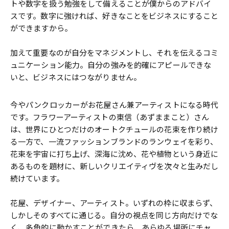
トや数字を扱う勉強をして備えることが僕からのアドバイ
スです。数字に強ければ、好きなことをビジネスにすること
ができますから。
加えて重要なのが自分をマネジメントし、それを伝えるコミ
ュニケーション能力。自分の強みを的確にアピールできな
いと、ビジネスにはつながりません。
今やパンクロッカーがお花屋さん兼アーティストになる時代
です。フラワーアーティストの東信（あずままこと）さん
は、世界にひとつだけのオートクチュールの花束を作り続け
る一方で、一流ファッションブランドのランウェイを彩り、
花束を宇宙に打ち上げ、深海に沈め、花や植物という身近に
あるものを題材に、新しいクリエイティヴを次々と生みだし
続けています。
花屋、デザイナー、アーティスト。いずれの枠に収まらず、
しかしそのすべてに通じる。自分の視点を同じ方向だけでな
く、多角的に動かすことができたら、あらゆる場所にチャ