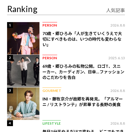
Ranking
人気記事
1
PERSON
2026.8.8
70歳・郷ひろみ「人が生きていくうえで大
切にすべきものは、いつの時代も変わらな
い」
2
PERSON
2025.6.13
69歳・郷ひろみの私物公開。ロゴT、スニ
ーカー、カーディガン、日傘…ファッション
のこだわりを告白
3
GOURMET
2026.8.8
INI・藤牧京介が故郷を再発見。「アルマー
ニ / リストランテ」が昇華する長野の美食
4
LIFESTYLE
2026.8.8
毎日1分半やるだけで変わる。どこでもでき