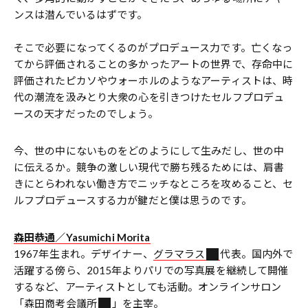
ンスは潜んでいるはずです。
そこで必要になってくるのがプロデュース力です。亡くなっ
てから評価されることの多かったアートの世界で、存命中に
評価されたピカソやウォーホルのようなアーティストは、時
代の潮流を汲みとり大衆の心を引きつけたセルフプロデュ
ースの天才だったのでしょう。
今、世の中にないものをどのようにして生みだし、世の中
に伝えるか。競争の激しい現代で勝ち残るためには、肩書
きにとらわれない働き方でニッチなところを攻めること、セ
ルフプロデュースする力が鍵だと僕は思うのです。
森田恭通／Yasumichi Morita
1967年生まれ。デザイナー、
グラマラス
代表。国内外で
活躍する傍ら、2015年よりパリでの写真展を継続して開催
するなど、アーティストとしても活動。オンラインサロン
「
森田商考会議所
」を主宰。