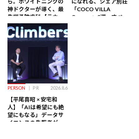
ら。ホワイトニングの
になれる、シェア別荘
神ドクターが導く、最
「COCO VILLA
先端予防歯科【ラウン
Owners」3選。すべて
ジ会員特典あり】
が絶景、収益も得られ
るその仕組みとは
PERSON
PR
2026.8.6
【平尾喜昭 × 安宅和
人】「AIは希望にも絶
望にもなる」データサ
イエンスの先駆者が語
り合うAI時代の意思決
定