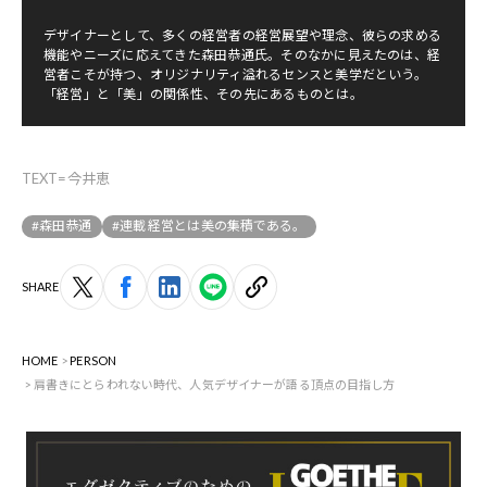
デザイナーとして、多くの経営者の経営展望や理念、彼らの求める
機能やニーズに応えてきた森田恭通氏。そのなかに見えたのは、経
営者こそが持つ、オリジナリティ溢れるセンスと美学だという。
「経営」と「美」の関係性、その先にあるものとは。
TEXT=今井恵
#森田恭通
#連載 経営とは美の集積である。
SHARE
HOME
PERSON
肩書きにとらわれない時代、人気デザイナーが語る頂点の目指し方