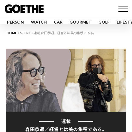
PERSON
WATCH
CAR
GOURMET
GOLF
LIFEST
HOME
STORY
連載 森田恭通／経営とは美の集積である。
連載
森田恭通／経営とは美の集積である。