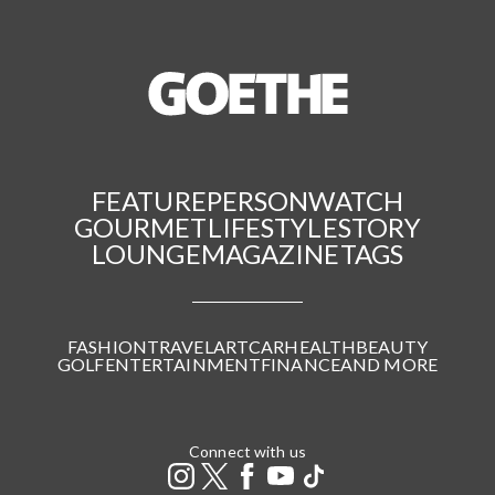
FEATURE
PERSON
WATCH
GOURMET
LIFESTYLE
STORY
LOUNGE
MAGAZINE
TAGS
FASHION
TRAVEL
ART
CAR
HEALTH
BEAUTY
GOLF
ENTERTAINMENT
FINANCE
AND MORE
Connect with us