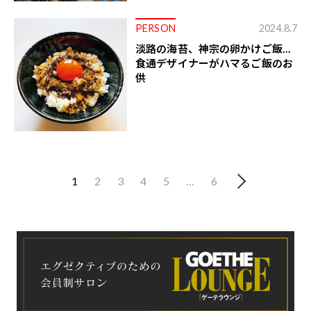
PERSON
2024.8.7
淡路の海苔、神宗の卵かけご飯…
食通デザイナーがハマるご飯のお
供
1
2
3
4
5
…
6