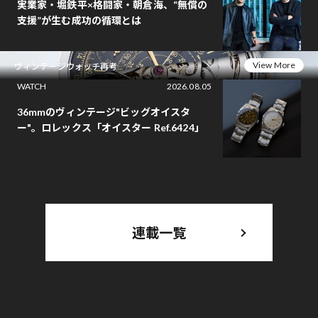
実業家・堀鉄平×格闘家・朝倉海、“無償の
支援”が生む成功の循環とは
View More
ヴィンテージウォッチ再考
WATCH
2026.08.05
36mmのヴィンテージ"ビッグオイスタ
ー"。ロレックス「オイスター Ref.6424」
連載一覧