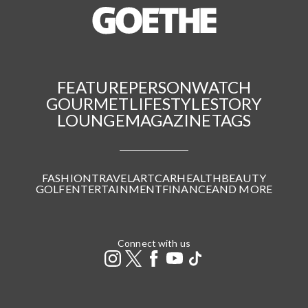
FEATURE
PERSON
WATCH
GOURMET
LIFESTYLE
STORY
LOUNGE
MAGAZINE
TAGS
FASHION
TRAVEL
ART
CAR
HEALTH
BEAUTY
GOLF
ENTERTAINMENT
FINANCE
AND MORE
Connect with us