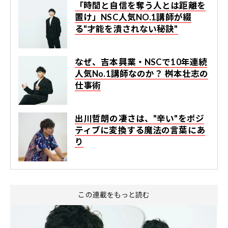
「時間と自信を奪う人とは距離を
置け」NSC人気NO.1講師が綴
る"才能を潰されない秘訣"
なぜ、吉本興業・NSCで10年連続
人気No.1講師なのか？ 桝本壮志の
仕事術
出川哲朗の凄さは、"辛い"をポジ
ティブに変換する魔法の言葉にあ
り
この連載をもっと読む