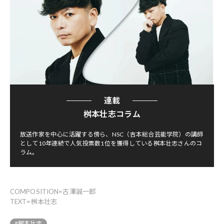
連載
桝本壮志コラム
放送作家を中心に活躍する傍ら、NSC（吉本総合芸能学院）の講師
として10年連続で人気投票数1位を獲得している桝本壮志さんのコ
ラム。
COMPOSITION=古澤誠一郎
TEXT=桝本壮志
#桝本壮志