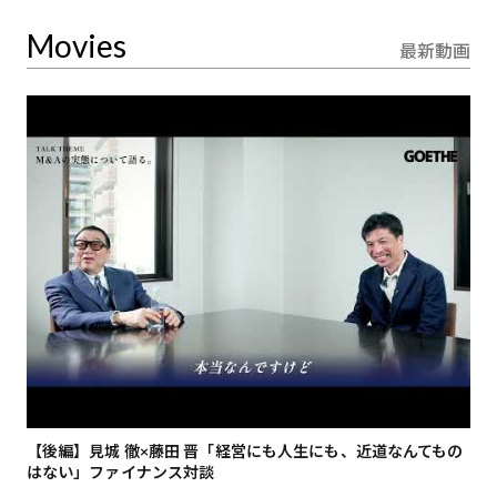
Movies
最新動画
【後編】見城 徹×藤田 晋「経営にも人生にも、近道なんてもの
【
はない」ファイナンス対談
総