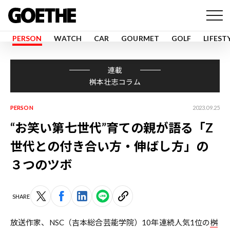
PERSON
WATCH
CAR
GOURMET
GOLF
LIFEST
連載
桝本壮志コラム
PERSON
2023.09.25
“お笑い第七世代”育ての親が語る「Z
世代との付き合い方・伸ばし方」の
３つのツボ
SHARE
放送作家、NSC（吉本総合芸能学院）10年連続人気1位の
桝