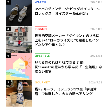
2
WATCH
2026.8.5
36mmのヴィンテージ"ビッグオイスター"。
ロレックス「オイスター Ref.6424」
3
PERSON
2026.8.2
世界的空調メーカー「ダイキン」のさらに
上をいく“ローカライズ化”で躍進したイン
ドネシア企業とは？
4
LIFESTYLE
2026.8.3
いくら貯めればFIREできる？ 動
詞“Coast”の意味から学んだ「一生無理」な
切ない現実
5
GOURMET
2026.7.31
鮨×テキーラ、ミシュラン1つ星「宇田津
鮨」で体験した、大人の新ペアリング