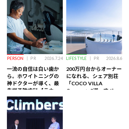
PERSON
PR
2026.7.24
LIFESTYLE
PR
2026.8.6
一流の自信は白い歯か
200万円台からオーナー
ら。ホワイトニングの
になれる、シェア別荘
神ドクターが導く、最
「COCO VILLA
先端予防歯科【ラウン
Owners」3選。すべて
ジ会員特典あり】
が絶景、収益も得られ
るその仕組みとは