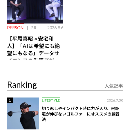
PERSON
PR
2026.8.6
【平尾喜昭 × 安宅和
人】「AIは希望にも絶
望にもなる」データサ
イエンスの先駆者が語
り合うAI時代の意思決
定
Ranking
人気記事
1
LIFESTYLE
2026.7.30
切り返しやインパクト時に力が入り、飛距
離が伸びないゴルファーにオススメの練習
法