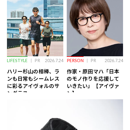
下を救う、脳のインナ
ーケアとは
LIFESTYLE
PR
2026.7.24
PERSON
PR
2026.7.24
ハリー杉山の相棒、ラ
作家・原田マハ「日本
ンも日常もシームレス
のモノ作りを応援して
に彩るアイヴォルのサ
いきたい」【アイヴァ
ングラス
ン】