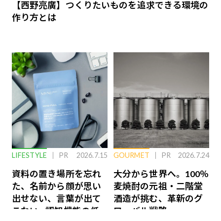
【西野亮廣】つくりたいものを追求できる環境の
作り方とは
LIFESTYLE
PR
2026.7.15
GOURMET
PR
2026.7.24
資料の置き場所を忘れ
大分から世界へ。100％
た、名前から顔が思い
麦焼酎の元祖・二階堂
出せない、言葉が出て
酒造が挑む、革新のグ
こない…認知機能の低
ローバル戦略