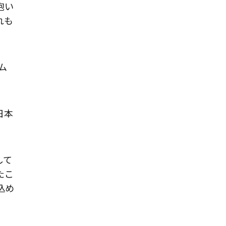
抱い
れも
ム
日本
して
たこ
込め