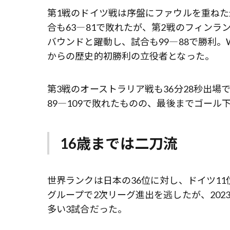
第1戦のドイツ戦は序盤にファウルを重ねた影
合も63―81で敗れたが、第2戦のフィンラン
バウンドと躍動し、試合も99―88で勝利
からの歴史的初勝利の立役者となった。
第3戦のオーストラリア戦も36分28秒出場
89―109で敗れたものの、最後までゴール
16歳までは二刀流
世界ランクは日本の36位に対し、ドイツ11
グループで2次リーグ進出を逃したが、2023
多い3試合だった。