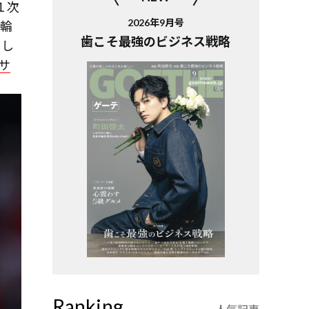
１次
2026年9月号
五輪
歯こそ最強のビジネス戦略
とし
サ
Ranking