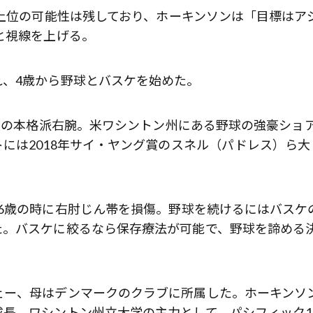
最上位の可能性は残しており、ホーキンソンは「目標はア
歌舞伎俳優・尾上右近が休息を過
前列ホテル「UMITO 熱海 別邸」
と視線を上げる。
れ、4歳から野球とバスケを始めた。
キロの本格派右腕。米ワシントン州にある野球の強豪ショ
には2018年サイ・ヤング賞のスネル（パドレス）ら大
6歳の時に右肘じん帯を損傷。野球を続けるにはバスケ
た。バスケに絞るなら保存療法が可能で、野球を諦める
ェー、母はデンマークのクラブに所属した。ホーキンソ
長。ワシントン州立大学の主力として、パシフィック1