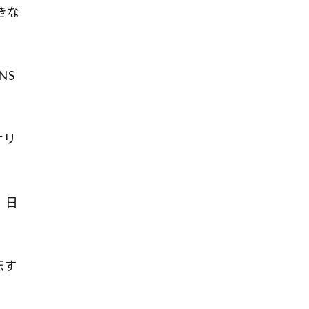
きな
NS
オリ
、日
転す