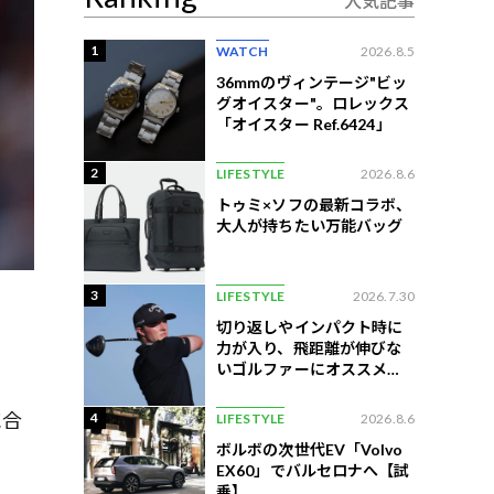
人気記事
1
WATCH
2026.8.5
36mmのヴィンテージ"ビッ
グオイスター"。ロレックス
「オイスター Ref.6424」
2
LIFESTYLE
2026.8.6
トゥミ×ソフの最新コラボ、
大人が持ちたい万能バッグ
3
LIFESTYLE
2026.7.30
切り返しやインパクト時に
力が入り、飛距離が伸びな
いゴルファーにオススメの
練習法
試合
4
LIFESTYLE
2026.8.6
ボルボの次世代EV「Volvo
EX60」でバルセロナへ【試
乗】