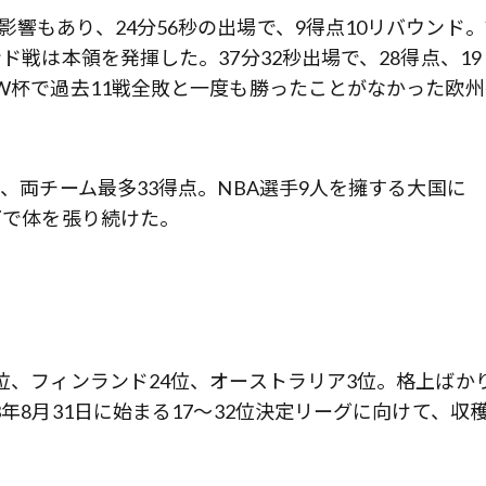
響もあり、24分56秒の出場で、9得点10リバウンド
ド戦は本領を発揮した。37分32秒出場で、28得点、19
。W杯で過去11戦全敗と一度も勝ったことがなかった欧州
で、両チーム最多33得点。NBA選手9人を擁する大国に
下で体を張り続けた。
位、フィンランド24位、オーストラリア3位。格上ばか
年8月31日に始まる17～32位決定リーグに向けて、収