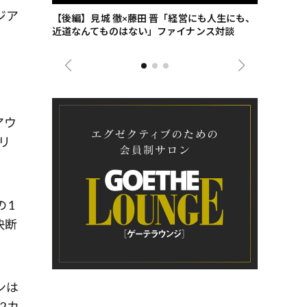
ジア
ごした、海最
【後編】見城 徹×藤田 晋「経営にも人生にも、
【ゲーテ9
近道なんてものはない」ファイナンス対談
ンタビュー
ジネス戦略
アウ
リ
の1
決断
ンは
2カ