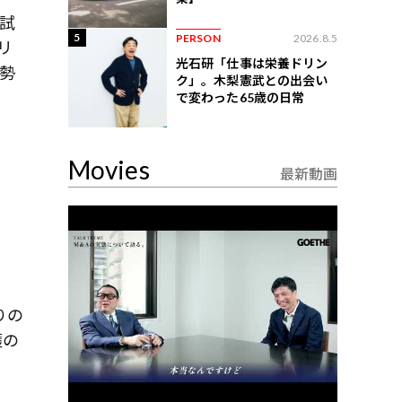
。試
5
PERSON
2026.8.5
リ
光石研「仕事は栄養ドリン
勢
ク」。木梨憲武との出会い
で変わった65歳の日常
Movies
最新動画
りの
穫の