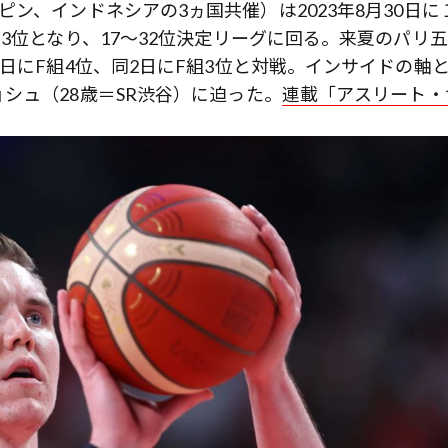
ン、インドネシアの3ヵ国共催）は2023年8月30日に
3位となり、17～32位決定リーグに回る。来夏のパリ
日にF組4位、同2日にF組3位と対戦。インサイドの軸
シュ（28歳＝SR渋谷）に迫った。
連載「アスリート・