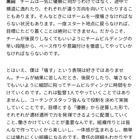
黒田
チームは一気に優勝に向かうわけではなく、途中で
横道に逸れたり、それぞれが違う方向を向いていたりするこ
ともあります。そんなときにはチームを一度壊さなければな
らない状況もあります。一度スタート地点に戻らなければ、
目標にたどり着くことは絶対にできません。だからこそ、
チームが後戻りしなくてもいいようにチームビルディングの
早い段階から、ベース作りや意識付けを徹底してやっていか
なければならないのです。
とはいえ、僕は「壊す」という表現は好きではありませ
ん。チームが結果に苦しんだとき、後戻りしたり、壊さなく
てもいいように細部に拘ってチームビルディングに時間をか
けていくのです。これは監督1人でやっていくことではあり
ませんし、コーチングスタッフ皆んなで役割を決めて実施
していくことです。目標とする「優勝」から逆算した形で、
それぞれが適材適所で力を発揮できるように配置していく
こと､働きかけていくことが重要なんです。組織作りとは皆
んなで作っていくから楽しいし、一体感が生まれるし、簡単
には壊れにくい組織になるのです。責任の詳細もわかりやす