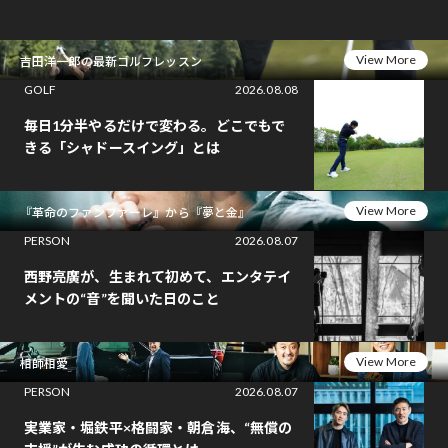
View More
吉田洋一郎の最新ゴルフレッスン
GOLF
2026.08.08
毎日1分半やるだけで変わる。どこでもで
きる「シャドースイング」とは
View More
『革命のファンファーレ』から『夢と金』
PERSON
2026.08.07
西野亮廣が、生まれて初めて、エンタテイ
メントの“音”を聞いた日のこと
View More
相師相愛
PERSON
2026.08.07
実業家・堀鉄平×格闘家・朝倉海、“無償の