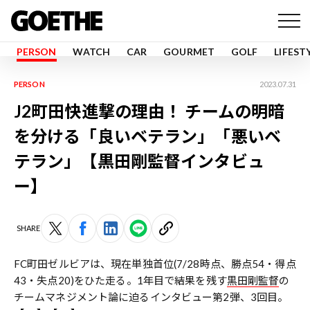
PERSON
WATCH
CAR
GOURMET
GOLF
LIFEST
PERSON
2023.07.31
J2町田快進撃の理由！ チームの明暗
を分ける「良いベテラン」「悪いベ
テラン」【黒田剛監督インタビュ
ー】
SHARE
FC町田ゼルビアは、現在単独首位(7/28時点、勝点54・得点
43・失点20)をひた走る。1年目で結果を残す
黒田剛監督
の
チームマネジメント論に迫るインタビュー第2弾、3回目。