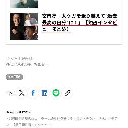
宮市亮「大ケガを乗り越えて“過去
最高の自分”に！」【独占インタビ
ューまとめ】
TEXT=上野直彦
PHOTOGRAPH=杉田裕一
#黒田剛
SHARE
HOME
PERSON
J2町田快進撃の理由！ チームの明暗を分ける「良いベテラン」「悪いベテラ
ン」【黒田剛監督インタビュー】