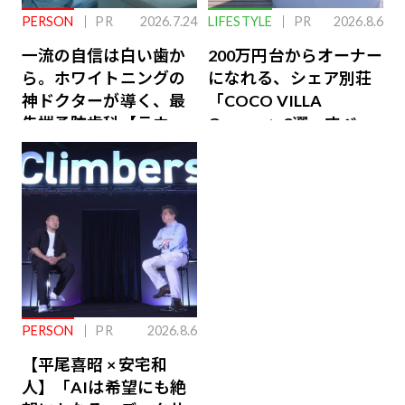
PERSON
PR
2026.7.24
LIFESTYLE
PR
2026.8.6
一流の自信は白い歯か
200万円台からオーナー
ら。ホワイトニングの
になれる、シェア別荘
神ドクターが導く、最
「COCO VILLA
先端予防歯科【ラウン
Owners」3選。すべて
ジ会員特典あり】
が絶景、収益も得られ
るその仕組みとは
PERSON
PR
2026.8.6
【平尾喜昭 × 安宅和
人】「AIは希望にも絶