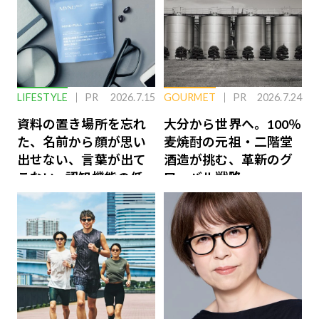
LIFESTYLE
PR
2026.7.15
GOURMET
PR
2026.7.24
資料の置き場所を忘れ
大分から世界へ。100％
た、名前から顔が思い
麦焼酎の元祖・二階堂
出せない、言葉が出て
酒造が挑む、革新のグ
こない…認知機能の低
ローバル戦略
下を救う、脳のインナ
ーケアとは