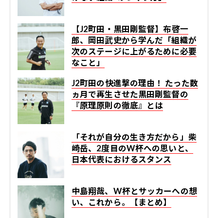
【J2町田・黒田剛監督】布啓一
郎、岡田武史から学んだ「組織が
次のステージに上がるために必要
なこと」
J2町田の快進撃の理由！ たった数
ヵ月で再生させた黒田剛監督の
『原理原則の徹底』とは
「それが自分の生き方だから」柴
崎岳、2度目のW杯への思いと、
日本代表におけるスタンス
中島翔哉、W杯とサッカーへの想
い、これから。【まとめ】