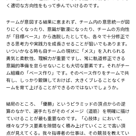
く適切な方向性をもって歩んでいけるのです。
チームが意図する結果に恵まれず、チーム内の意思統一が図
りにくくなったり、意識が散漫になったり、チームの方向性
が「目標ベース」から逸脱したとしても、各々で十分修正で
きる思考力や実践力を成長させることが狙いでもあります。
いついかなる時も自チームの現状に「メス」を入れられる
勇気と柔軟性、理解力が重要ですし、常に軌道修正できる
意識的準備を怠らせないことも大切な要素です。それがチー
ム組織の「ベース作り」です。そのベース作りをチームで共
有し、しっかり鍛錬しておけば、大きくブレることなくチ
ームを育て上げることができるのではないでしょうか。
結局のところ、「優勝」というピラミッドの頂点からの逆
算のなかで、選手たちがそのイメージ（道筋）を明確に描け
ていけることが最も重要なのです。「心技体」において、
様々なプラス要素を隙間なく積み上げていくことで高い頂
点が見えてくる。我々指導者の仕事は、その競技を教えてい