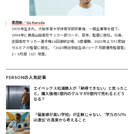
黒田剛／Go Kuroda
1970年生まれ。大阪体育大学体育学部卒業後、一般企業等を経て、
1994年に青森山田高校サッカー部コーチ、翌年、監督に就任。以後、
全国高校サッカー選手権26回連続出場、3度優勝。2023年よりFC町田
ゼルビアの監督に就任。「2023明治安田生命Jリーグ 月間優秀監督賞」
2・3月度（J2）受賞。
PERSONの人気記事
エイベックス松浦勝人が「納得できない」と思ったこ
と。購入価格5億円のクルマが8億円で売れるとどう
なる？
「偏差値が高い学校」が正解じゃない。“学力の50％
は遺伝”の真実から考えること