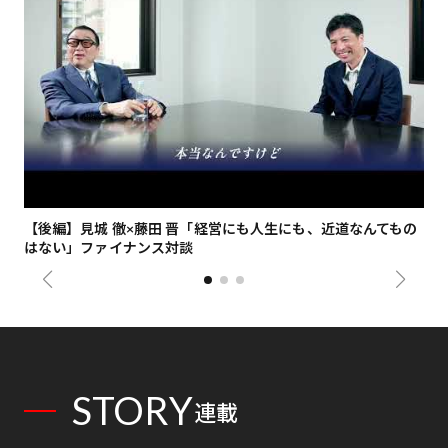
【後編】見城 徹×藤田 晋「経営にも人生にも、近道なんてもの
【
はない」ファイナンス対談
総
STORY
連載