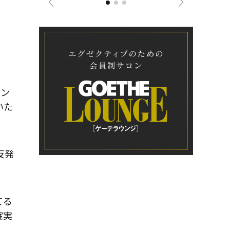
メン
いた
反発
てる
確実