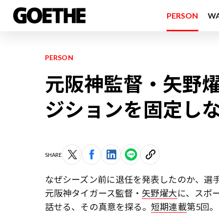
PERSON
W
PERSON
元阪神監督・矢野
ジションを固定し
SHARE
なぜシーズン前に退任を発表したのか、選
元阪神タイガース監督・
矢野燿大
に、スポ
話せる、その真意を探る。
短期連載
第5回。