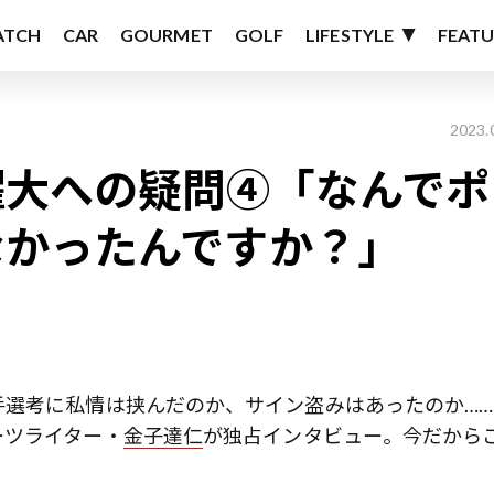
ATCH
CAR
GOURMET
GOLF
LIFESTYLE
FEATU
2023.
燿大への疑問④「なんでポ
なかったんですか？」
手選考に私情は挟んだのか、サイン盗みはあったのか……
ーツライター・
金子達仁
が独占インタビュー。今だから