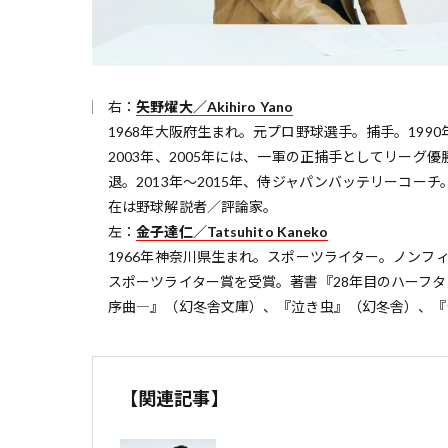
右：
矢野燿大／Akihiro Yano
1968年大阪府生まれ。元プロ野球選手。捕手。199
2003年、2005年には、一軍の正捕手としてリーグ優
退。2013年〜2015年、侍ジャパンバッテリーコーチ
在は野球解説者／評論家。
左：
金子達仁／Tatsuhito Kaneko
1966年神奈川県生まれ。スポーツライター。ノンフィ
スポーツライター賞を受賞。著書『28年目のハーフ
序曲―』（幻冬舎文庫）、『泣き虫』（幻冬舎）、『
【関連記事】