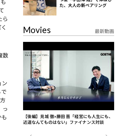
るも
た、大人の新ペアリング
て
たら
ぼく
Movies
最新動画
」
複数
ョン
るで
り方
」っ
かも
ごした、海最
【後編】見城 徹×藤田 晋「経営にも人生にも、
【ゲーテ9
近道なんてものはない」ファイナンス対談
ンタビュー
ジネス戦略