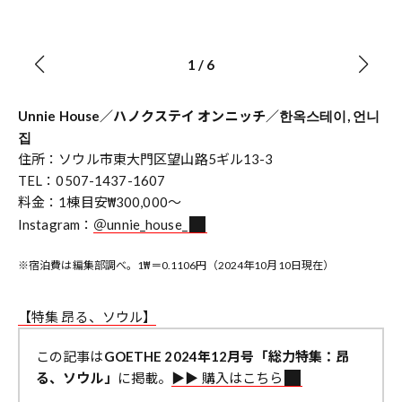
1
/
6
Unnie House／ハノクステイ オンニッチ／한옥스테이, 언니
집
住所：ソウル市東大門区望山路5ギル13-3
TEL：0507-1437-1607
料金：1棟目安
300,000～
₩
Instagram：
＠unnie_house_
※宿泊費は編集部調べ。1
＝0.1106円（2024年10月10日現在）
₩
【特集 昂る、ソウル】
この記事は
GOETHE 2024年12月号「総力特集：昂
る、ソウル」
に掲載。
▶︎▶︎ 購入はこちら