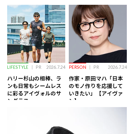
下を救う、脳のインナ
ーケアとは
LIFESTYLE
PR
2026.7.24
PERSON
PR
2026.7.24
ハリー杉山の相棒、ラ
作家・原田マハ「日本
ンも日常もシームレス
のモノ作りを応援して
に彩るアイヴォルのサ
いきたい」【アイヴァ
ングラス
ン】