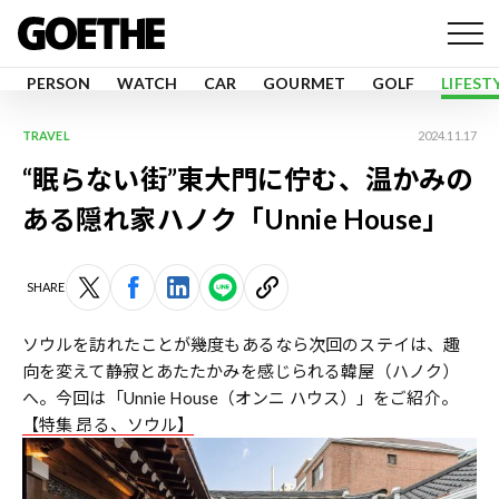
PERSON
WATCH
CAR
GOURMET
GOLF
LIFEST
TRAVEL
2024.11.17
“眠らない街”東大門に佇む、温かみの
ある隠れ家ハノク「Unnie House」
SHARE
ソウルを訪れたことが幾度もあるなら次回のステイは、趣
向を変えて静寂とあたたかみを感じられる韓屋（ハノク）
へ。今回は「Unnie House（オンニ ハウス）」をご紹介。
【特集 昂る、ソウル】