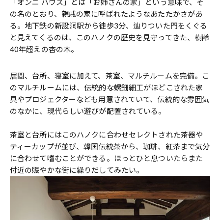
「オンニ ハウス」とは「お姉さんの家」という意味で、そ
の名のとおり、親戚の家に呼ばれたようなあたたかさがあ
る。地下鉄の新設洞駅から徒歩3分、辿りついた門をくぐる
と見えてくるのは、このハノクの歴史を見守ってきた、樹齢
40年超えの杏の木。
居間、台所、寝室に加えて、茶室、マルチルームを完備。こ
のマルチルームには、伝統的な螺鈿細工がほどこされた家
具やプロジェクターなども用意されていて、伝統的な雰囲気
のなかに、現代らしい遊びが配置されている。
茶室と台所にはこのハノクに合わせセレクトされた茶器や
ティーカップが並び、韓国伝統茶から、珈琲、紅茶まで気分
に合わせて嗜むことができる。ほっとひと息ついたらまた
付近の賑やかな街に繰りだしてみたい。