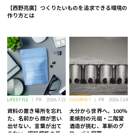
【西野亮廣】つくりたいものを追求できる環境の
作り方とは
LIFESTYLE
PR
2026.7.15
GOURMET
PR
2026.7.24
資料の置き場所を忘れ
大分から世界へ。100％
た、名前から顔が思い
麦焼酎の元祖・二階堂
出せない、言葉が出て
酒造が挑む、革新のグ
こない…認知機能の低
ローバル戦略