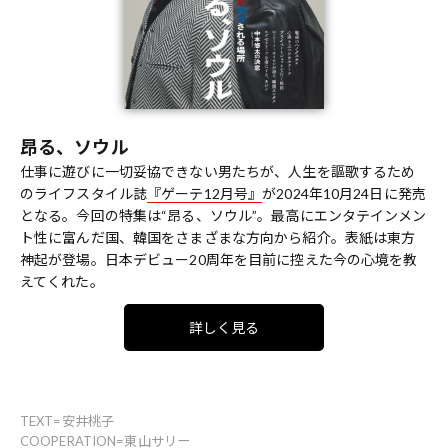
昂る、ソウル
仕事に遊びに一切妥協できない男たちが、人生を謳歌するため
のライフスタイル誌
『ゲーテ12月号』
が2024年10月24日に発売
となる。今回の特集は“昂る、ソウル”。最高にエンタテインメン
ト性に富んだ国、韓国をさまざまな方向から紹介。表紙は東方
神起が登場。日本デビュー20周年を目前に控えた今の心境を教
えてくれた。
詳しく見る
TEXT=安井桃子
COOPERATION=東山サリー