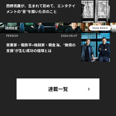
西野亮廣が、生まれて初めて、エンタテイ
メントの“音”を聞いた日のこと
View More
相師相愛
PERSON
2026.08.07
実業家・堀鉄平×格闘家・朝倉海、“無償の
支援”が生む成功の循環とは
連載一覧