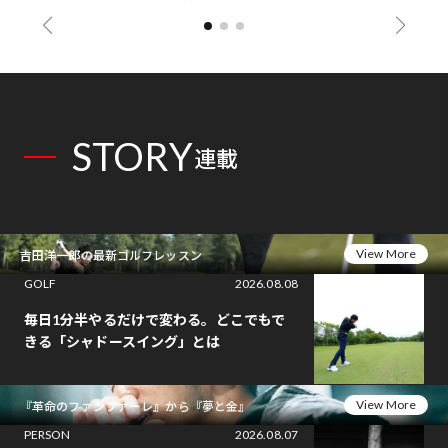
STORY
連載
View More
吉田洋一郎の最新ゴルフレッスン
GOLF
2026.08.08
毎日1分半やるだけで変わる。どこでもで
きる「シャドースイング」とは
View More
『革命のファンファーレ』から『夢と金』
PERSON
2026.08.07