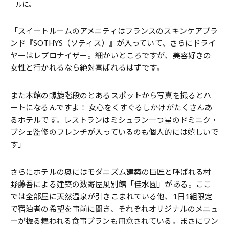
ルに。
「スイートルームのアメニティはフランスのスキンケアブラ
ンド『SOTHYS（ソティス）』が入っていて、さらにドライ
ヤーはレプロナイザー。細かいところですが、美容好きの
女性と行かれるなら絶対喜ばれるはずです。
また本館の螺旋階段のとあるスポットから写真を撮るとハ
ートになるんですよ！ 女心をくすぐるしかけがたくさんあ
るホテルです。レストランはミシュラン一つ星のドミニク・
ブシェ監修のフレンチが入っているのも個人的には嬉しいで
す」
さらにホテルの奥にはモダニズム建築の巨匠と呼ばれる村
野藤吾による建築の数寄屋風別館「佳水園」がある。ここ
では全部屋に天然温泉が引きこまれている他、1日1組限定
で宿泊者の希望を事前に聞き、それぞれオリジナルのメニュ
ーが振る舞われる食事プランも用意されている。まさにワン