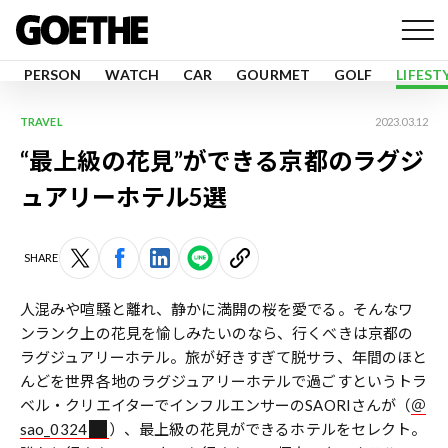
PERSON
WATCH
CAR
GOURMET
GOLF
LIFEST
TRAVEL
2023.03.12
“最上級の花見”ができる京都のラグジ
ュアリーホテル5選
SHARE
人混みや喧騒と離れ、静かに満開の桜を愛でる――。そんなワ
ンランク上の花見を愉しみたいのなら、行くべきは京都の
ラグジュアリーホテル。旅が好きすぎて脱サラ、年間のほと
んどを世界各地のラグジュアリーホテルで過ごすというトラ
ベル・クリエイターでインフルエンサーのSAORIさんが（
＠
sao_0324
）、最上級の花見ができるホテルをセレクト。