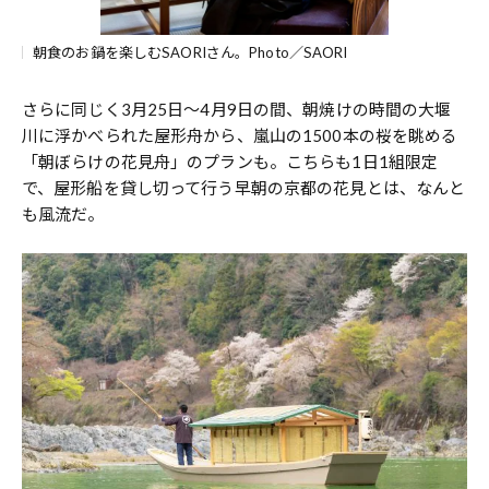
朝食のお鍋を楽しむSAORIさん。Photo／SAORI
さらに同じく3月25日〜4月9日の間、朝焼けの時間の大堰
川に浮かべられた屋形舟から、嵐山の1500本の桜を眺める
「朝ぼらけの花見舟」のプランも。こちらも1日1組限定
で、屋形船を貸し切って行う早朝の京都の花見とは、なんと
も風流だ。