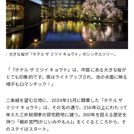
大きな桜が「ホテル ザ ミツイ キョウト」のシンボルツリー。
「『ホテル ザ ミツイ キョウト』は、中庭にある大きな桜が
とても印象的です。夜はライトアップされ、池の水面に映る
様子もロマンチック！」
二条城を望む立地に、2020年11月に開業した「ホテル ザ
ミツイ キョウト」は、その名の通り、250年以上にわたって
栄えた三井総領家の邸宅跡地に建つ。300年を超える歴史を
持つ「梶井宮門(かじいみやもん)」をくぐるところから、そ
のステイはスタート。