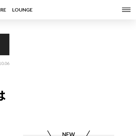
RE
LOUNGE
10.06
は
NEW