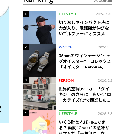
人気記事
1
LIFESTYLE
2026.7.30
切り返しやインパクト時に
力が入り、飛距離が伸びな
いゴルファーにオススメの
練習法
2
WATCH
2026.8.5
36mmのヴィンテージ"ビッ
グオイスター"。ロレックス
「オイスター Ref.6424」
3
PERSON
2026.8.2
世界的空調メーカー「ダイ
キン」のさらに上をいく“ロ
ーカライズ化”で躍進したイ
ンドネシア企業とは？
4
LIFESTYLE
2026.8.3
いくら貯めればFIREでき
る？ 動詞“Coast”の意味か
ら学んだ「一生無理」な切