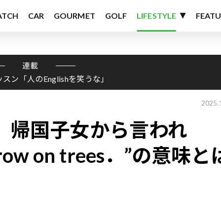
ATCH
CAR
GOURMET
GOLF
LIFESTYLE
FEATU
連載
ッスン「人のEnglishを笑うな」
2025.
 帰国子女から言われ
 grow on trees．”の意味と