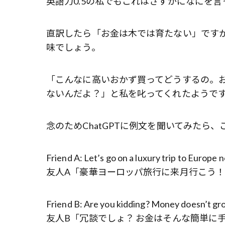
英語力0.5の私でもこれはさすがになにを
直訳したら「お金は木では育たない」です
味でしょう。
「こんなに高いおかず買ってどうするの。お
ないんだよ？」と私を叱ってくれたようで
念のためChatGPTに例文を聞いてみたら
Friend A: Let’s go on a luxury trip to Europe 
友人A「豪華ヨーロッパ旅行に来月行こう
Friend B: Are you kidding? Money doesn’t gr
友人B「冗談でしょ？ お金はそんな簡単に