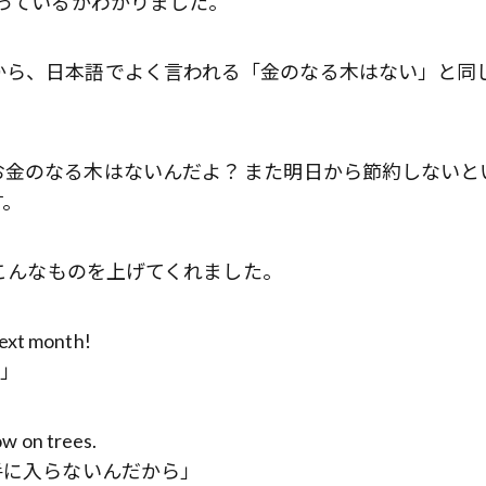
言っているかわかりました。
歌舞伎俳優・尾上右近が休息を過
前列ホテル「UMITO 熱海 別邸」
から、日本語でよく言われる「金のなる木はない」と同
金のなる木はないんだよ？ また明日から節約しないと
す。
、こんなものを上げてくれました。
next month!
！」
ow on trees.
手に入らないんだから」