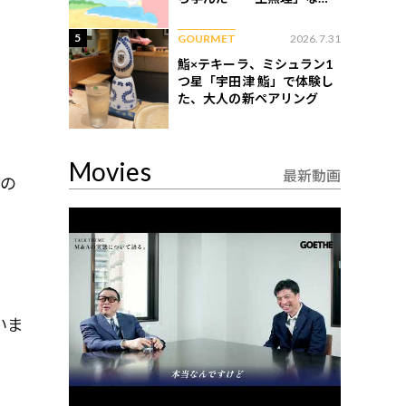
ない現実
5
GOURMET
2026.7.31
鮨×テキーラ、ミシュラン1
つ星「宇田津 鮨」で体験し
た、大人の新ペアリング
Movies
最新動画
望の
いま