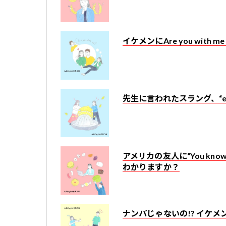
イケメンにAre you wit
先生に言われたスラング、“ea
アメリカの友人に“You kno
わかりますか？
ナンパじゃないの!? イケメンに“