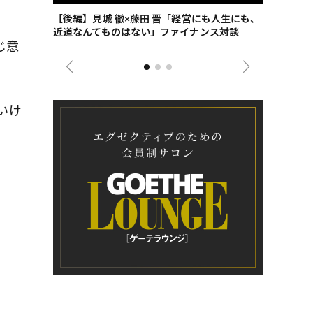
ごした、海最
【後編】見城 徹×藤田 晋「経営にも人生にも、
【ゲーテ9
近道なんてものはない」ファイナンス対談
ンタビュー
じ意
ジネス戦略
いけ