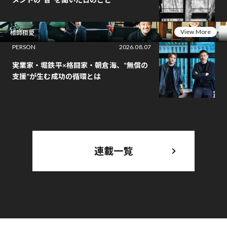
View More
相師相愛
PERSON
2026.08.07
実業家・堀鉄平×格闘家・朝倉海、“無償の
支援”が生む成功の循環とは
連載一覧