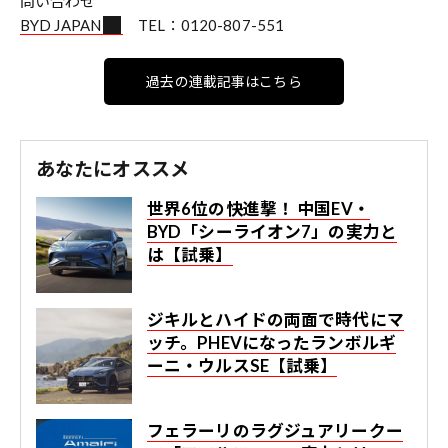
問い合わせ
BYD JAPAN
TEL：0120-807-551
過去の連載記事はこちら
あなたにオススメ
世界6位の快進撃！ 中国EV・
BYD「シーライオン7」の実力と
は【試乗】
ジキルとハイドの両面で時代にマ
ッチ。PHEVになったランボルギ
ーニ・ウルスSE【試乗】
フェラーリのラグジュアリークー