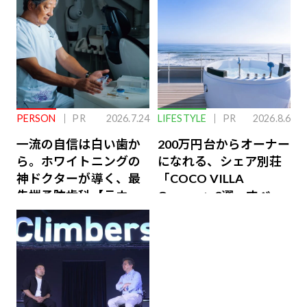
PERSON
PR
2026.7.24
LIFESTYLE
PR
2026.8.6
一流の自信は白い歯か
200万円台からオーナー
ら。ホワイトニングの
になれる、シェア別荘
神ドクターが導く、最
「COCO VILLA
先端予防歯科【ラウン
Owners」3選。すべて
ジ会員特典あり】
が絶景、収益も得られ
るその仕組みとは