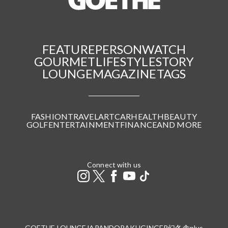
FEATURE
PERSON
WATCH
GOURMET
LIFESTYLE
STORY
LOUNGE
MAGAZINE
TAGS
FASHION
TRAVEL
ART
CAR
HEALTH
BEAUTY
GOLF
ENTERTAINMENT
FINANCE
AND MORE
Connect with us
GOETHE LOUNGE
JAPANDORAKU
GINGER
幻冬舎plus