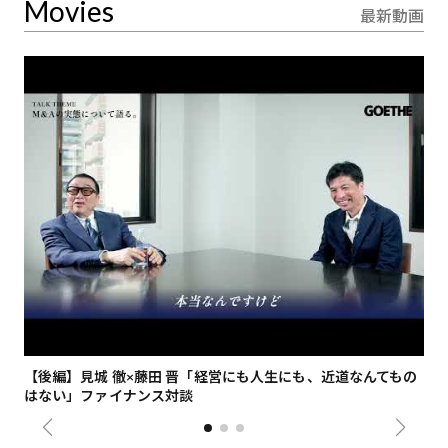
Movies
最新動画
【後編】見城 徹×藤田 晋「経営にも人生にも、近道なんてもの
【
はない」ファイナンス対談
総