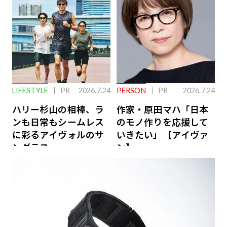
LIFESTYLE
PR
2026.7.24
PERSON
PR
2026.7.24
ハリー杉山の相棒、ラ
作家・原田マハ「日本
ンも日常もシームレス
のモノ作りを応援して
に彩るアイヴォルのサ
いきたい」【アイヴァ
ングラス
ン】