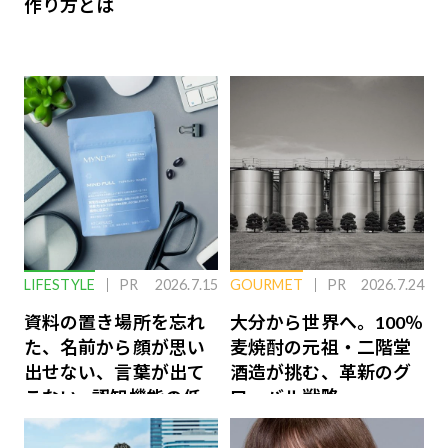
作り方とは
LIFESTYLE
PR
2026.7.15
GOURMET
PR
2026.7.24
資料の置き場所を忘れ
大分から世界へ。100％
た、名前から顔が思い
麦焼酎の元祖・二階堂
出せない、言葉が出て
酒造が挑む、革新のグ
こない…認知機能の低
ローバル戦略
下を救う、脳のインナ
ーケアとは