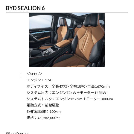
BYD SEALION 6
＜SPEC＞
エンジン：1.5L
ボディサイズ：全長4775×全幅1890×全高1670mm
システム出力：エンジン72kW＋モーター145kW
システムトルク：エンジン122Nm＋モーター300Nm
駆動方式：前輪駆動
EV航続距離：100km
価格：¥3,982,000～