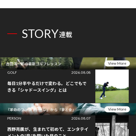
STORY
連載
View More
吉田洋一郎の最新ゴルフレッスン
GOLF
2026.08.08
毎日1分半やるだけで変わる。どこでもで
きる「シャドースイング」とは
View More
『革命のファンファーレ』から『夢と金』
PERSON
2026.08.07
西野亮廣が、生まれて初めて、エンタテイ
メントの“音”を聞いた日のこと