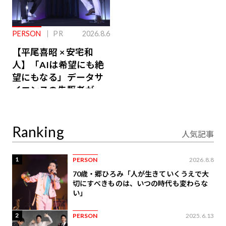
PERSON
PR
2026.8.6
【平尾喜昭 × 安宅和
人】「AIは希望にも絶
望にもなる」データサ
イエンスの先駆者が語
り合うAI時代の意思決
定
Ranking
人気記事
1
PERSON
2026.8.8
70歳・郷ひろみ「人が生きていくうえで大
切にすべきものは、いつの時代も変わらな
い」
2
PERSON
2025.6.13