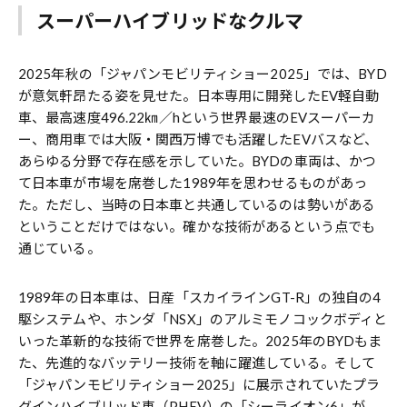
スーパーハイブリッドなクルマ
2025年秋の「ジャパンモビリティショー2025」では、BYD
が意気軒昂たる姿を見せた。日本専用に開発したEV軽自動
車、最高速度496.22㎞／hという世界最速のEVスーパーカ
ー、商用車では大阪・関西万博でも活躍したEVバスなど、
あらゆる分野で存在感を示していた。BYDの車両は、かつ
て日本車が市場を席巻した1989年を思わせるものがあっ
た。ただし、当時の日本車と共通しているのは勢いがある
ということだけではない。確かな技術があるという点でも
通じている。
1989年の日本車は、日産「スカイラインGT-R」の独自の4
駆システムや、ホンダ「NSX」のアルミモノコックボディと
いった革新的な技術で世界を席巻した。2025年のBYDもま
た、先進的なバッテリー技術を軸に躍進している。そして
「ジャパンモビリティショー2025」に展示されていたプラ
グインハイブリッド車（PHEV）の「シーライオン6」が、