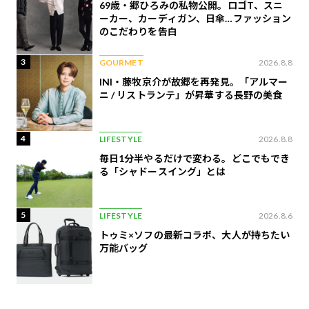
69歳・郷ひろみの私物公開。ロゴT、スニ
ーカー、カーディガン、日傘…ファッション
のこだわりを告白
3
GOURMET
2026.8.8
INI・藤牧京介が故郷を再発見。「アルマー
ニ / リストランテ」が昇華する長野の美食
4
LIFESTYLE
2026.8.8
毎日1分半やるだけで変わる。どこでもでき
る「シャドースイング」とは
5
LIFESTYLE
2026.8.6
トゥミ×ソフの最新コラボ、大人が持ちたい
万能バッグ