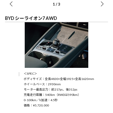
1
/
3
BYD シーライオン7 AWD
＜SPEC＞
ボディサイズ：全長4830×全幅1925×全高1620mm
ホイールベース：2930mm
モーター最高出力：前217ps、後312ps
充電走行距離：540km（RWDは590km）
0-100km／h加速：4.5秒
価格：¥5,720,000