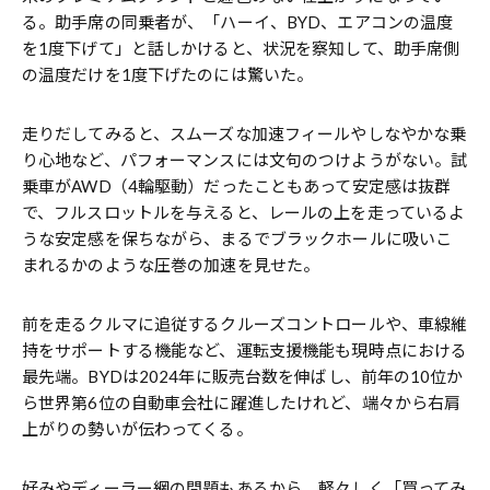
る。助手席の同乗者が、「ハーイ、BYD、エアコンの温度
を1度下げて」と話しかけると、状況を察知して、助手席側
の温度だけを1度下げたのには驚いた。
走りだしてみると、スムーズな加速フィールやしなやかな乗
り心地など、パフォーマンスには文句のつけようがない。試
乗車がAWD（4輪駆動）だったこともあって安定感は抜群
で、フルスロットルを与えると、レールの上を走っているよ
うな安定感を保ちながら、まるでブラックホールに吸いこ
まれるかのような圧巻の加速を見せた。
前を走るクルマに追従するクルーズコントロールや、車線維
持をサポートする機能など、運転支援機能も現時点における
最先端。BYDは2024年に販売台数を伸ばし、前年の10位か
ら世界第6位の自動車会社に躍進したけれど、端々から右肩
上がりの勢いが伝わってくる。
好みやディーラー網の問題もあるから、軽々しく「買ってみ