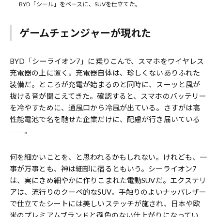
BYD「シール」をベースに、SUVを仕立てた。
ゲームチェンジャーが現れた
BYD「シーライオン7」に乗りこんで、スマホをワイヤレス
充電器の上に置く。充電器自体は、珍しくないありふれた
装備だ。ところが充電が始まるのと同時に、スーッと風が
抜ける音が聞こえてきた。確認すると、スマホのバッテリー
を冷やすために、通風口から冷風が出ている。さすがは高
性能電池で名を馳せた企業だけに、配慮が行き届いている
──。
何を細かいことを、と思われるかもしれない。けれども、一
事が万事とも、神は細部に宿るともいう。シーライオン7
は、実にきめ細やかに作りこまれた電動SUVだ。エクステリ
アは、流行りのクーペ的なSUV。手触りのよいナッパレザー
で仕立てたシートには美しいステッチが施され、日本や欧
米のプレミアムブランドと遜色のない仕上がりになってい