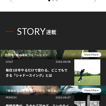
STORY
連載
View More
吉田洋一郎の最新ゴルフレッスン
GOLF
2026.08.08
毎日1分半やるだけで変わる。どこでもで
きる「シャドースイング」とは
View More
『革命のファンファーレ』から『夢と金』
PERSON
2026.08.07
西野亮廣が、生まれて初めて、エンタテイ