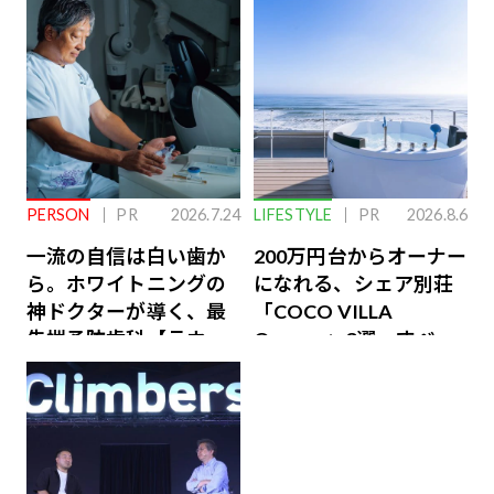
PERSON
PR
2026.7.24
LIFESTYLE
PR
2026.8.6
一流の自信は白い歯か
200万円台からオーナー
ら。ホワイトニングの
になれる、シェア別荘
神ドクターが導く、最
「COCO VILLA
先端予防歯科【ラウン
Owners」3選。すべて
ジ会員特典あり】
が絶景、収益も得られ
るその仕組みとは