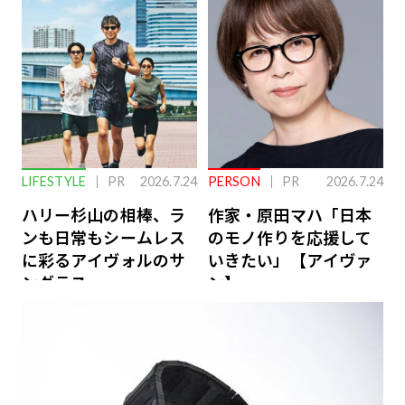
ーケアとは
LIFESTYLE
PR
2026.7.24
PERSON
PR
2026.7.24
ハリー杉山の相棒、ラ
作家・原田マハ「日本
ンも日常もシームレス
のモノ作りを応援して
に彩るアイヴォルのサ
いきたい」【アイヴァ
ングラス
ン】