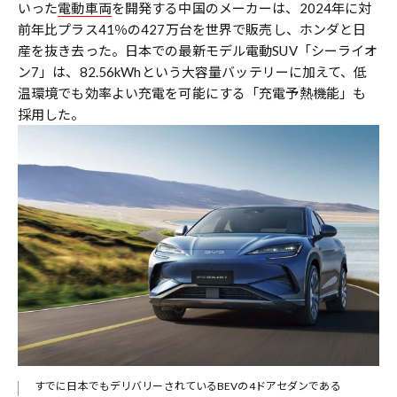
いった
電動車両
を開発する中国のメーカーは、2024年に対
前年比プラス41％の427万台を世界で販売し、ホンダと日
産を抜き去った。日本での最新モデル電動SUV「シーライオ
ン7」は、82.56kWhという大容量バッテリーに加えて、低
温環境でも効率よい充電を可能にする「充電予熱機能」も
採用した。
すでに日本でもデリバリーされているBEVの4ドアセダンである