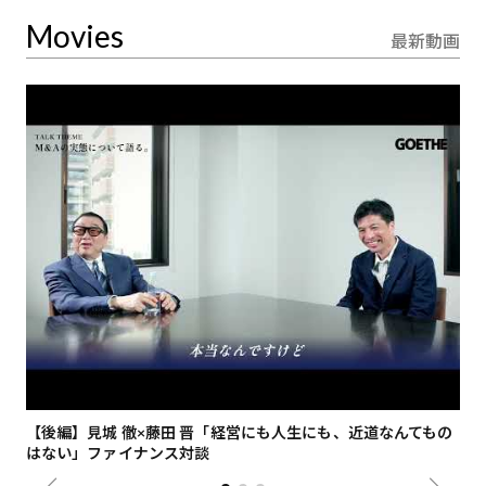
Movies
最新動画
【後編】見城 徹×藤田 晋「経営にも人生にも、近道なんてもの
【
はない」ファイナンス対談
総