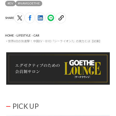
#EV
#NAVIGOETHE
SHARE
HOME
LIFESTYLE
CAR
世界6位の快進撃！ 中国EV・BYD「シーライオン7」の実力とは【試乗】
PICK UP