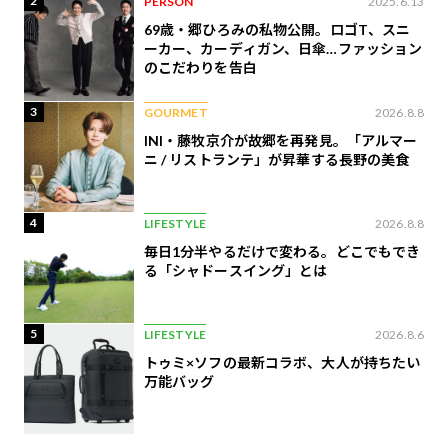
2
PERSON
2025.6.13
69歳・郷ひろみの私物公開。ロゴT、スニ
ーカー、カーディガン、日傘…ファッション
のこだわりを告白
3
GOURMET
2026.8.8
INI・藤牧京介が故郷を再発見。「アルマー
ニ / リストランテ」が昇華する長野の美食
4
LIFESTYLE
2026.8.8
毎日1分半やるだけで変わる。どこでもでき
る「シャドースイング」とは
5
LIFESTYLE
2026.8.6
トゥミ×ソフの最新コラボ、大人が持ちたい
万能バッグ