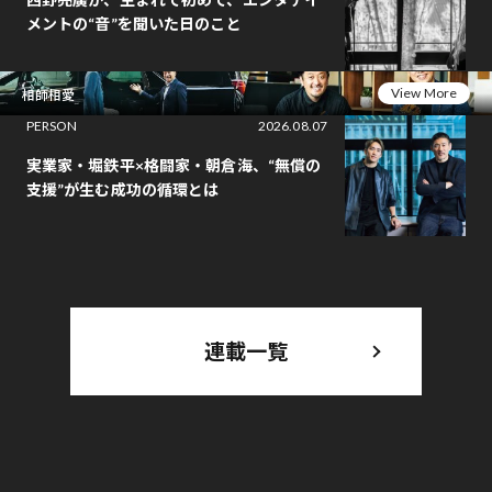
メントの“音”を聞いた日のこと
View More
相師相愛
PERSON
2026.08.07
実業家・堀鉄平×格闘家・朝倉海、“無償の
支援”が生む成功の循環とは
連載一覧