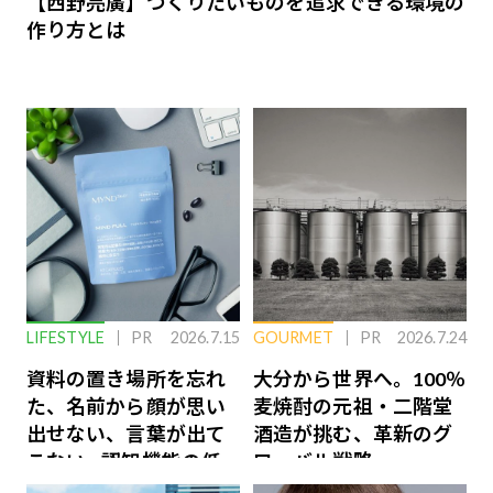
【西野亮廣】つくりたいものを追求できる環境の
作り方とは
LIFESTYLE
PR
2026.7.15
GOURMET
PR
2026.7.24
資料の置き場所を忘れ
大分から世界へ。100％
た、名前から顔が思い
麦焼酎の元祖・二階堂
出せない、言葉が出て
酒造が挑む、革新のグ
こない…認知機能の低
ローバル戦略
下を救う、脳のインナ