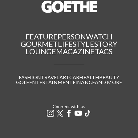
FEATURE
PERSON
WATCH
GOURMET
LIFESTYLE
STORY
LOUNGE
MAGAZINE
TAGS
FASHION
TRAVEL
ART
CAR
HEALTH
BEAUTY
GOLF
ENTERTAINMENT
FINANCE
AND MORE
Connect with us