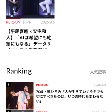
PERSON
PR
2026.8.6
【平尾喜昭 × 安宅和
人】「AIは希望にも絶
望にもなる」データサ
イエンスの先駆者が語
り合うAI時代の意思決
定
Ranking
人気記事
1
PERSON
2026.8.8
70歳・郷ひろみ「人が生きていくうえで大
切にすべきものは、いつの時代も変わらな
い」