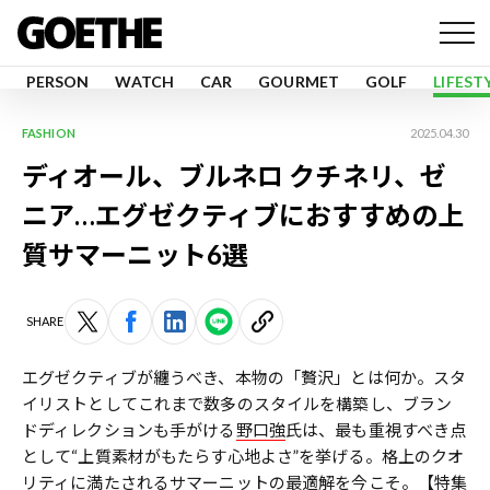
PERSON
WATCH
CAR
GOURMET
GOLF
LIFEST
FASHION
2025.04.30
ディオール、ブルネロ クチネリ、ゼ
ニア…エグゼクティブにおすすめの上
質サマーニット6選
SHARE
エグゼクティブが纏うべき、本物の「贅沢」とは何か。スタ
イリストとしてこれまで数多のスタイルを構築し、ブラン
ドディレクションも手がける
野口強
氏は、最も重視すべき点
として“上質素材がもたらす心地よさ”を挙げる。格上のクオ
リティに満たされるサマーニットの最適解を今こそ。
【特集