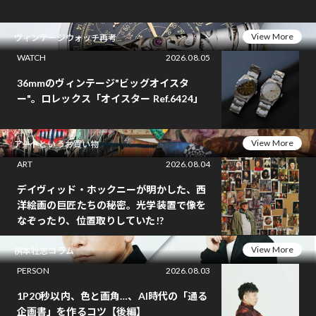
View More
ヴィンテージウォッチ再考
WATCH
2026.08.05
36mmのヴィンテージ"ビッグオイスタ
ー"。ロレックス「オイスター Ref.6424」
View More
アートというお買い物
ART
2026.08.04
デイヴィッド・ホックニーが明かした、西
洋絵画の巨匠たちの秘密。光学装置で像を
なぞったり、位置取りしていた!?
View More
桝本壮志コラム
PERSON
2026.08.03
1P20秒以内、色と画角…、AI時代の「通る
企画書」を作るコツ【後編】