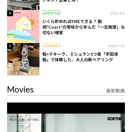
4
LIFESTYLE
2026.8.3
いくら貯めればFIREできる？ 動
詞“Coast”の意味から学んだ「一生無理」な
切ない現実
5
GOURMET
2026.7.31
鮨×テキーラ、ミシュラン1つ星「宇田津
鮨」で体験した、大人の新ペアリング
Movies
最新動画