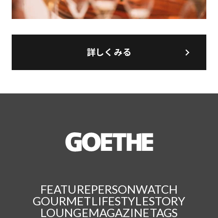
詳しくみる
FEATURE
PERSON
WATCH
GOURMET
LIFESTYLE
STORY
LOUNGE
MAGAZINE
TAGS