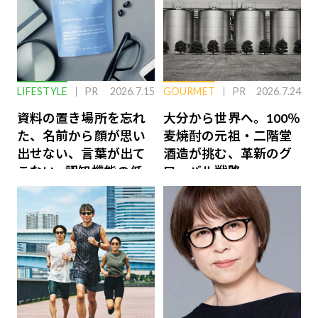
LIFESTYLE
PR
2026.7.15
GOURMET
PR
2026.7.24
資料の置き場所を忘れ
大分から世界へ。100％
た、名前から顔が思い
麦焼酎の元祖・二階堂
出せない、言葉が出て
酒造が挑む、革新のグ
こない…認知機能の低
ローバル戦略
下を救う、脳のインナ
ーケアとは