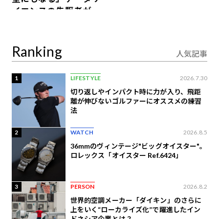
イエンスの先駆者が語
り合うAI時代の意思決
定
Ranking
人気記事
1
LIFESTYLE
2026.7.30
切り返しやインパクト時に力が入り、飛距
離が伸びないゴルファーにオススメの練習
法
2
WATCH
2026.8.5
36mmのヴィンテージ"ビッグオイスター"。
ロレックス「オイスター Ref.6424」
3
PERSON
2026.8.2
世界的空調メーカー「ダイキン」のさらに
上をいく“ローカライズ化”で躍進したイン
ドネシア企業とは？