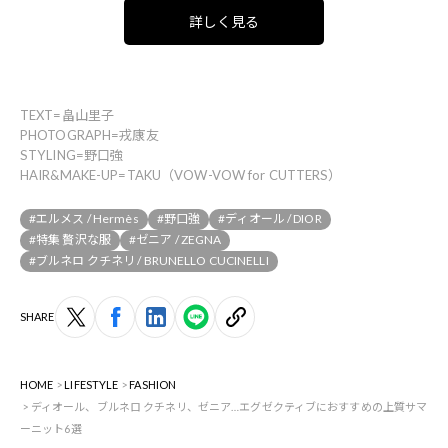
詳しく見る
TEXT=畠山里子
PHOTOGRAPH=戎康友
STYLING=野口強
HAIR&MAKE-UP=TAKU（VOW-VOW for CUTTERS）
#エルメス / Hermès
#野口強
#ディオール / DIOR
#特集 贅沢な服
#ゼニア / ZEGNA
#ブルネロ クチネリ / BRUNELLO CUCINELLI
SHARE
HOME
LIFESTYLE
FASHION
ディオール、ブルネロ クチネリ、ゼニア…エグゼクティブにおすすめの上質サマ
ーニット6選