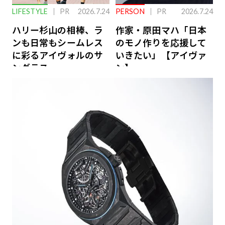
LIFESTYLE
PR
2026.7.24
PERSON
PR
2026.7.24
ハリー杉山の相棒、ラ
作家・原田マハ「日本
ンも日常もシームレス
のモノ作りを応援して
に彩るアイヴォルのサ
いきたい」【アイヴァ
ングラス
ン】