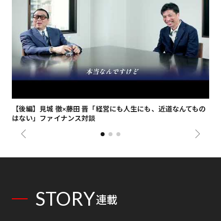
【後編】見城 徹×藤田 晋「経営にも人生にも、近道なんてもの
【
はない」ファイナンス対談
総
STORY
連載