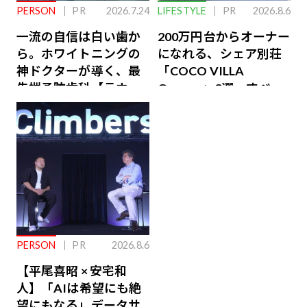
PERSON
PR
2026.7.24
LIFESTYLE
PR
2026.8.6
一流の自信は白い歯か
200万円台からオーナー
ら。ホワイトニングの
になれる、シェア別荘
神ドクターが導く、最
「COCO VILLA
先端予防歯科【ラウン
Owners」3選。すべて
ジ会員特典あり】
が絶景、収益も得られ
るその仕組みとは
PERSON
PR
2026.8.6
【平尾喜昭 × 安宅和
人】「AIは希望にも絶
望にもなる」データサ