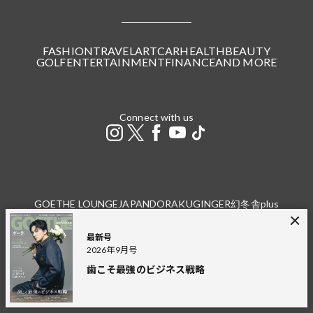
FASHION
TRAVEL
ART
CAR
HEALTH
BEAUTY
GOLF
ENTERTAINMENT
FINANCE
AND MORE
Connect with us
GOETHE LOUNGE
JAPANDORAKU
GINGER
幻冬舎plus
THE GOLD ONLINE
幻冬舎
最新号
広告掲載
プライバシーポリシー
利用規約
2026年9月号
特定商取引法に基づく表記
お問い合わせ（個人）
お問い合わせ（法人）
採用情報
歯こそ最強のビジネス戦略