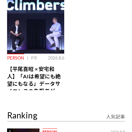
るその仕組みとは
PERSON
PR
2026.8.6
【平尾喜昭 × 安宅和
人】「AIは希望にも絶
望にもなる」データサ
イエンスの先駆者が語
り合うAI時代の意思決
定
Ranking
人気記事
1
PERSON
2026.8.8