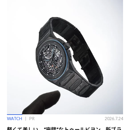
WATCH
PR
2026.7.24
軽くて美しい、“完璧”なトゥールビヨン。新ブラ