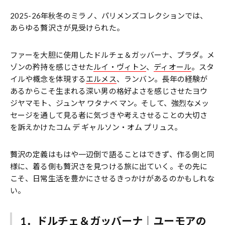
2025-26年秋冬のミラノ、パリメンズコレクションでは、
あらゆる贅沢さが見受けられた。
ファーを大胆に使用したドルチェ＆ガッバーナ、プラダ。メ
ゾンの矜持を感じさせた
ルイ・ヴィトン
、
ディオール
。スタ
イルや概念を体現する
エルメス
、ランバン。長年の経験が
あるからこそ生まれる深い男の格好よさを感じさせたヨウ
ジヤマモト、ジュンヤ ワタナベ マン。そして、強烈なメッ
セージを通して見る者に気づきや考えさせることの大切さ
を訴えかけたコム デ ギャルソン・オム プリュス。
贅沢の定義はもはや一辺倒で語ることはできず、作る側と同
様に、着る側も贅沢さを見つける旅に出ていく。その先に
こそ、日常生活を豊かにさせるきっかけがあるのかもしれな
い。
1．ドルチェ＆ガッバーナ｜ユーモアの