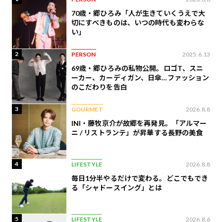
70歳・郷ひろみ「人が生きていくうえで大
切にすべきものは、いつの時代も変わらな
い」
2
PERSON
2025.6.13
69歳・郷ひろみの私物公開。ロゴT、スニ
ーカー、カーディガン、日傘…ファッション
のこだわりを告白
3
GOURMET
2026.8.8
INI・藤牧京介が故郷を再発見。「アルマー
ニ / リストランテ」が昇華する長野の美食
4
LIFESTYLE
2026.8.8
毎日1分半やるだけで変わる。どこでもでき
る「シャドースイング」とは
5
LIFESTYLE
2026.8.6