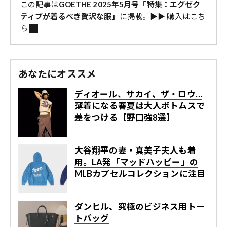
この記事は
GOETHE 2025年5月号「特集：エグゼク
ティブが着るべき贅沢な服」
に掲載。
▶︎▶︎ 購入はこち
ら
あなたにオススメ
ディオール、サカイ、ザ・ロウ…
薄着になる春夏は大人ボトムスで
差をつける【野口強8選】
大谷翔平の妻・真美子夫人も着
用。LA発「マッドハッピー」の
MLBカプセルコレクションに注目
ダンヒル、究極のビジネス用トー
トバッグ