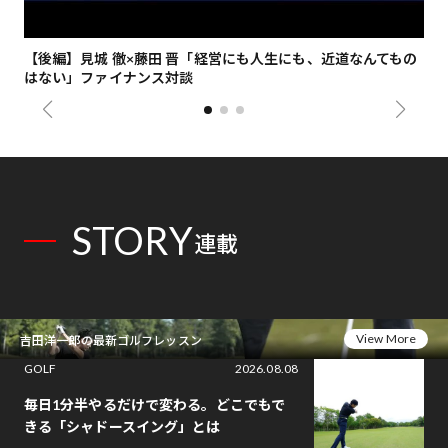
【後編】見城 徹×藤田 晋「経営にも人生にも、近道なんてもの
【
はない」ファイナンス対談
総
STORY
連載
View More
吉田洋一郎の最新ゴルフレッスン
GOLF
2026.08.08
毎日1分半やるだけで変わる。どこでもで
きる「シャドースイング」とは