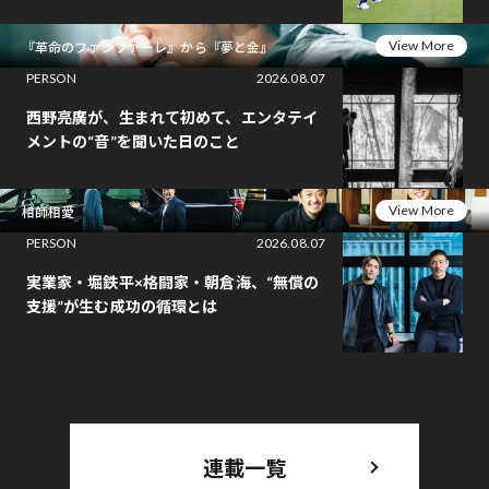
View More
『革命のファンファーレ』から『夢と金』
PERSON
2026.08.07
西野亮廣が、生まれて初めて、エンタテイ
メントの“音”を聞いた日のこと
View More
相師相愛
PERSON
2026.08.07
実業家・堀鉄平×格闘家・朝倉海、“無償の
支援”が生む成功の循環とは
連載一覧