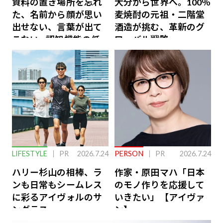
資料の置き場所を忘れ
大分から世界へ。100％
た、名前から顔が思い
麦焼酎の元祖・二階堂
出せない、言葉が出て
酒造が挑む、革新のグ
こない…認知機能の低
ローバル戦略
下を救う、脳のインナ
ーケアとは
LIFESTYLE
PR
2026.7.24
PERSON
PR
2026.7.24
ハリー杉山の相棒、ラ
作家・原田マハ「日本
ンも日常もシームレス
のモノ作りを応援して
に彩るアイヴォルのサ
いきたい」【アイヴァ
ングラス
ン】