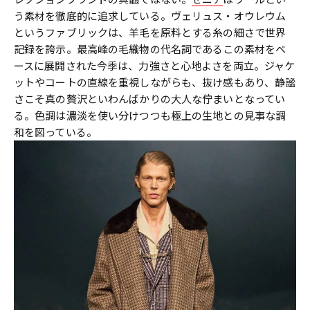
う素材を徹底的に追求している。ヴェリュス・オウレウム
というファブリックは、羊毛を原料とする糸の細さで世界
記録を誇示。最高峰の毛織物の代名詞であるこの素材をベ
ースに展開された今季は、力強さと心地よさを両立。ジャケ
ットやコートの直線を重視しながらも、抜け感もあり、静謐
さこそ真の贅沢といわんばかりの大人な佇まいとなってい
る。色調は濃淡を使い分けつつも極上の生地との見事な調
和を図っている。