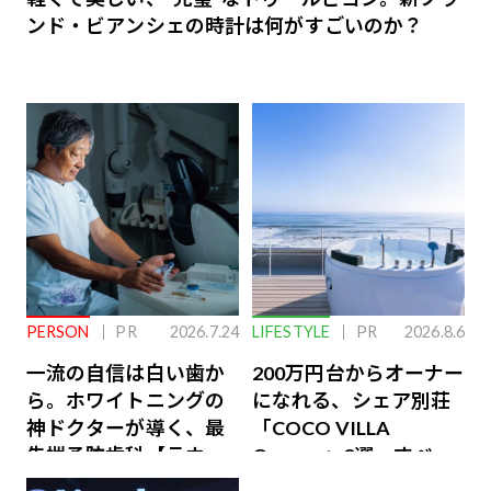
ンド・ビアンシェの時計は何がすごいのか？
PERSON
PR
2026.7.24
LIFESTYLE
PR
2026.8.6
一流の自信は白い歯か
200万円台からオーナー
ら。ホワイトニングの
になれる、シェア別荘
神ドクターが導く、最
「COCO VILLA
先端予防歯科【ラウン
Owners」3選。すべて
ジ会員特典あり】
が絶景、収益も得られ