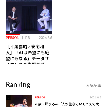
PERSON
PR
2026.8.6
【平尾喜昭 × 安宅和
人】「AIは希望にも絶
望にもなる」データサ
イエンスの先駆者が語
り合うAI時代の意思決
定
Ranking
人気記事
1
PERSON
2026.8.8
70歳・郷ひろみ「人が生きていくうえで大