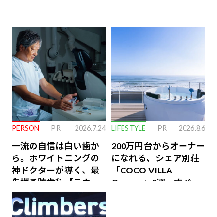
PERSON
PR
2026.7.24
LIFESTYLE
PR
2026.8.6
一流の自信は白い歯か
200万円台からオーナー
ら。ホワイトニングの
になれる、シェア別荘
神ドクターが導く、最
「COCO VILLA
先端予防歯科【ラウン
Owners」3選。すべて
ジ会員特典あり】
が絶景、収益も得られ
るその仕組みとは