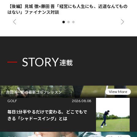
【後編】見城 徹×藤田 晋「経営にも人生にも、近道なんてもの
【
はない」ファイナンス対談
総
STORY
連載
View More
吉田洋一郎の最新ゴルフレッスン
GOLF
2026.08.08
毎日1分半やるだけで変わる。どこでもで
きる「シャドースイング」とは