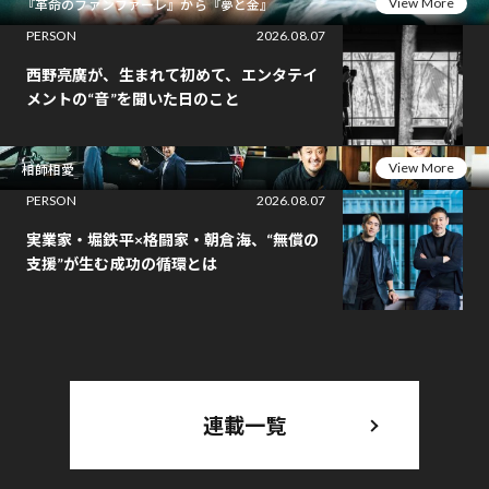
View More
『革命のファンファーレ』から『夢と金』
PERSON
2026.08.07
西野亮廣が、生まれて初めて、エンタテイ
メントの“音”を聞いた日のこと
View More
相師相愛
PERSON
2026.08.07
実業家・堀鉄平×格闘家・朝倉海、“無償の
支援”が生む成功の循環とは
連載一覧