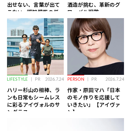
出せない、言葉が出て
酒造が挑む、革新のグ
こない…認知機能の低
ローバル戦略
下を救う、脳のインナ
ーケアとは
LIFESTYLE
PR
2026.7.24
PERSON
PR
2026.7.24
ハリー杉山の相棒、ラ
作家・原田マハ「日本
ンも日常もシームレス
のモノ作りを応援して
に彩るアイヴォルのサ
いきたい」【アイヴァ
ングラス
ン】