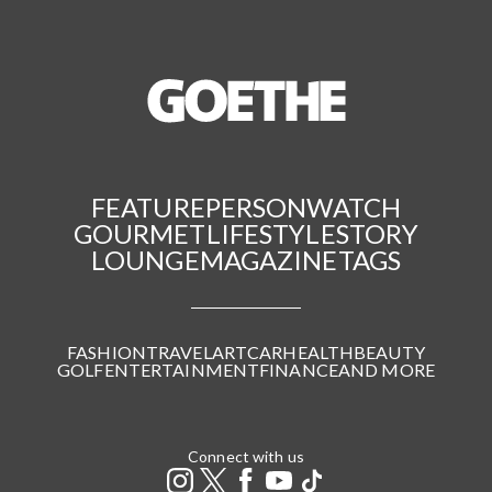
FEATURE
PERSON
WATCH
GOURMET
LIFESTYLE
STORY
LOUNGE
MAGAZINE
TAGS
FASHION
TRAVEL
ART
CAR
HEALTH
BEAUTY
GOLF
ENTERTAINMENT
FINANCE
AND MORE
Connect with us