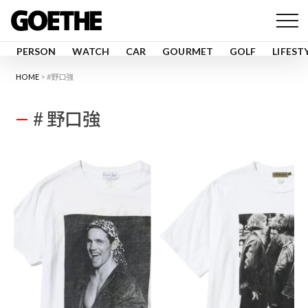
PERSON
WATCH
CAR
GOURMET
GOLF
LIFEST
HOME
#野口強
# 野口強