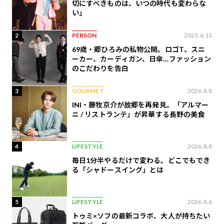
切にすべきものは、いつの時代も変わらな
い」
2
PERSON
2025.6.13
69歳・郷ひろみの私物公開。ロゴT、スニ
ーカー、カーディガン、日傘…ファッション
のこだわりを告白
3
GOURMET
2026.8.8
INI・藤牧京介が故郷を再発見。「アルマー
ニ / リストランテ」が昇華する長野の美食
4
LIFESTYLE
2026.8.8
毎日1分半やるだけで変わる。どこでもでき
る「シャドースイング」とは
5
LIFESTYLE
2026.8.6
トゥミ×ソフの最新コラボ、大人が持ちたい