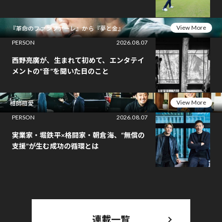
View More
『革命のファンファーレ』から『夢と金』
PERSON
2026.08.07
西野亮廣が、生まれて初めて、エンタテイ
メントの“音”を聞いた日のこと
View More
相師相愛
PERSON
2026.08.07
実業家・堀鉄平×格闘家・朝倉海、“無償の
支援”が生む成功の循環とは
連載一覧