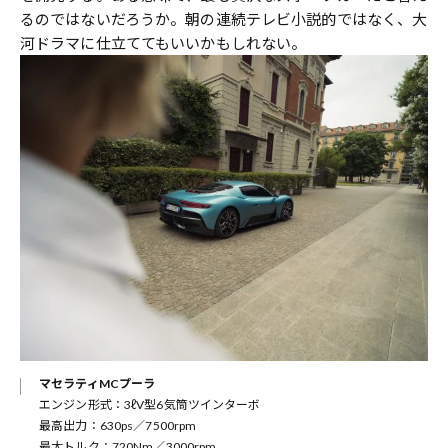
るのではないだろうか。朝の連続テレビ小説的ではなく、大
河ドラマに仕立ててもいいかもしれない。
マセラティMCプーラ
エンジン形式：3ℓV型6気筒ツインターボ
最高出力：630ps／7500rpm
最大トルク：720Nm／3000rpm