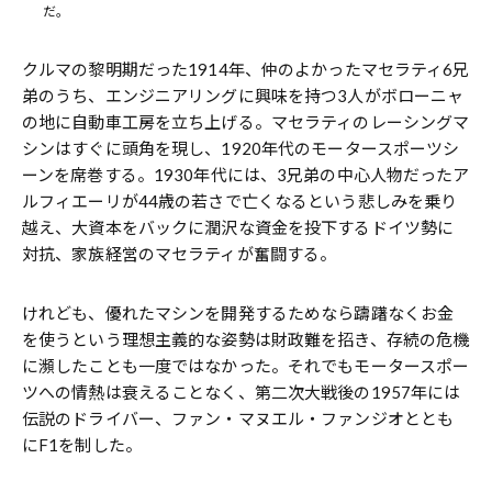
だ。
クルマの黎明期だった1914年、仲のよかったマセラティ6兄
弟のうち、エンジニアリングに興味を持つ3人がボローニャ
の地に自動車工房を立ち上げる。マセラティのレーシングマ
シンはすぐに頭角を現し、1920年代のモータースポーツシ
ーンを席巻する。1930年代には、3兄弟の中心人物だったア
ルフィエーリが44歳の若さで亡くなるという悲しみを乗り
越え、大資本をバックに潤沢な資金を投下するドイツ勢に
対抗、家族経営のマセラティが奮闘する。
けれども、優れたマシンを開発するためなら躊躇なくお金
を使うという理想主義的な姿勢は財政難を招き、存続の危機
に瀕したことも一度ではなかった。それでもモータースポー
ツへの情熱は衰えることなく、第二次大戦後の1957年には
伝説のドライバー、ファン・マヌエル・ファンジオととも
にF1を制した。