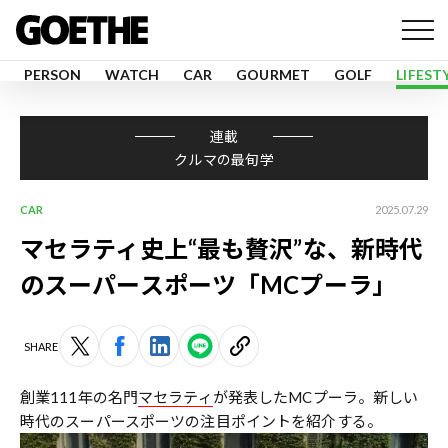
PERSON
WATCH
CAR
GOURMET
GOLF
LIFEST
連載
クルマの最旬学
CAR
2025.07.29
マセラティ史上“最も贅沢”な、新時代
のスーパースポーツ「MCプーラ」
SHARE
創業111年の名門
マセラティ
が発表したMCプーラ。新しい
時代のスーパースポーツの注目ポイントを紹介する。