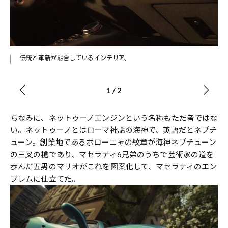
とな
伝統と革新が融合しているインテリア。
1
/
2
ちなみに、ネットゥーノエンジンという名称もただ者ではな
い。ネットゥーノとはローマ神話の海神で、英語だとネプチ
ューン。創業地であるボローニャの紋章が海神ネプチューン
の三叉の槍であり、マセラティ6兄弟のうちで芸術家の道を
歩んだ五男のマリオがこれを図案化して、マセラティのエン
ブレムに仕立てた。