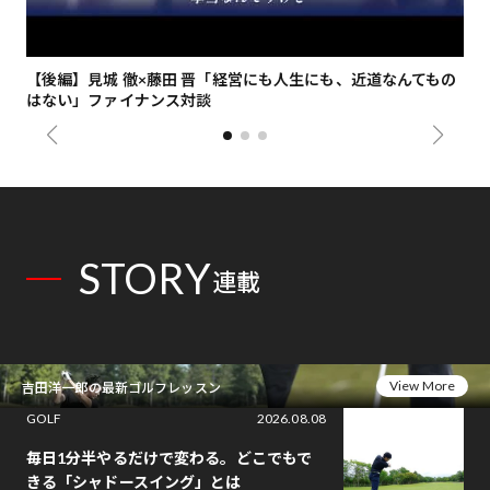
【後編】見城 徹×藤田 晋「経営にも人生にも、近道なんてもの
【
はない」ファイナンス対談
総
STORY
連載
View More
吉田洋一郎の最新ゴルフレッスン
GOLF
2026.08.08
毎日1分半やるだけで変わる。どこでもで
きる「シャドースイング」とは