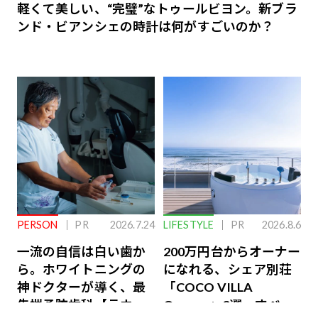
軽くて美しい、“完璧”なトゥールビヨン。新ブラ
ンド・ビアンシェの時計は何がすごいのか？
PERSON
PR
2026.7.24
LIFESTYLE
PR
2026.8.6
一流の自信は白い歯か
200万円台からオーナー
ら。ホワイトニングの
になれる、シェア別荘
神ドクターが導く、最
「COCO VILLA
先端予防歯科【ラウン
Owners」3選。すべて