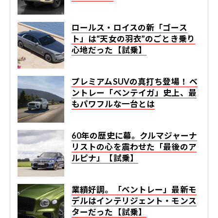
ロールス・ロイスの新「ゴース
ト」は“天女の羽衣”のごとき乗り
心地だった【試乗】
プレミアムSUVの真打ち登場！ ベ
ントレー「ベンテイガ」史上、最
もパワフルな一台とは
60年の歴史に幕。クルマジャーナ
リストの心を震わせた「最後のア
ルピナ」【試乗】
業績好調。「ベントレー」最新モ
デルはインテリジェント・モンス
ターだった【試乗】