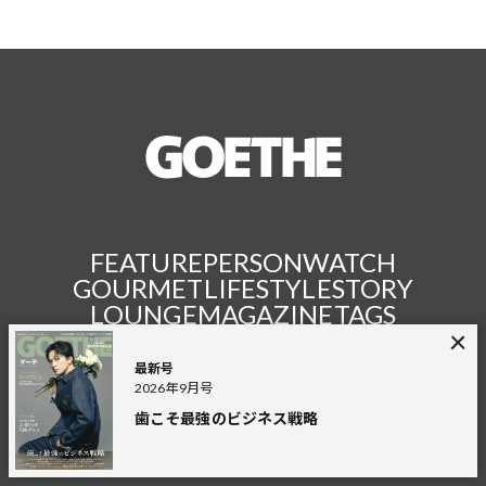
FEATURE
PERSON
WATCH
GOURMET
LIFESTYLE
STORY
LOUNGE
MAGAZINE
TAGS
最新号
2026年9月号
FASHION
TRAVEL
ART
CAR
HEALTH
BEAUTY
歯こそ最強のビジネス戦略
GOLF
ENTERTAINMENT
FINANCE
AND MORE