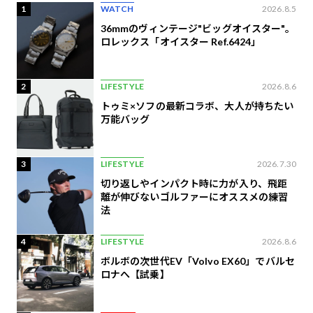
1
WATCH
2026.8.5
36mmのヴィンテージ"ビッグオイスター"。
ロレックス「オイスター Ref.6424」
2
LIFESTYLE
2026.8.6
トゥミ×ソフの最新コラボ、大人が持ちたい
万能バッグ
3
LIFESTYLE
2026.7.30
切り返しやインパクト時に力が入り、飛距
離が伸びないゴルファーにオススメの練習
法
4
LIFESTYLE
2026.8.6
ボルボの次世代EV「Volvo EX60」でバルセ
ロナへ【試乗】