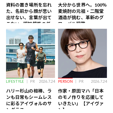
資料の置き場所を忘れ
大分から世界へ。100％
た、名前から顔が思い
麦焼酎の元祖・二階堂
出せない、言葉が出て
酒造が挑む、革新のグ
こない…認知機能の低
ローバル戦略
下を救う、脳のインナ
ーケアとは
LIFESTYLE
PR
2026.7.24
PERSON
PR
2026.7.24
ハリー杉山の相棒、ラ
作家・原田マハ「日本
ンも日常もシームレス
のモノ作りを応援して
に彩るアイヴォルのサ
いきたい」【アイヴァ
ングラス
ン】