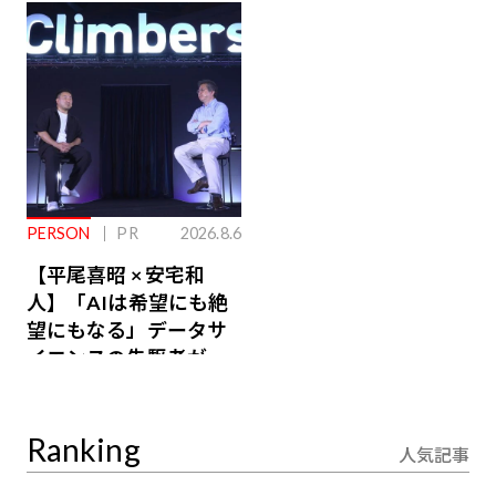
ジ会員特典あり】
が絶景、収益も得られ
るその仕組みとは
PERSON
PR
2026.8.6
【平尾喜昭 × 安宅和
人】「AIは希望にも絶
望にもなる」データサ
イエンスの先駆者が語
り合うAI時代の意思決
定
Ranking
人気記事