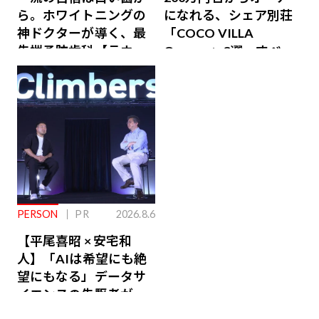
ら。ホワイトニングの
になれる、シェア別荘
神ドクターが導く、最
「COCO VILLA
先端予防歯科【ラウン
Owners」3選。すべて
ジ会員特典あり】
が絶景、収益も得られ
るその仕組みとは
PERSON
PR
2026.8.6
【平尾喜昭 × 安宅和
人】「AIは希望にも絶
望にもなる」データサ
イエンスの先駆者が語
り合うAI時代の意思決