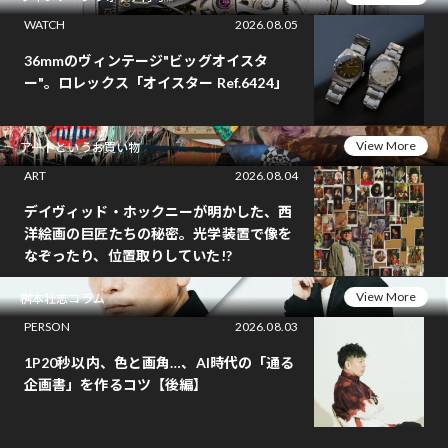
WATCH
2026.08.05
36mmのヴィンテージ"ビッグオイスタ
ー"。ロレックス「オイスター Ref.6424」
View More
アートというお買い物
ART
2026.08.04
デイヴィッド・ホックニーが明かした、西
洋絵画の巨匠たちの秘密。光学装置で像を
なぞったり、位置取りしていた!?
View More
桝本壮志コラム
PERSON
2026.08.03
1P20秒以内、色と画角…、AI時代の「通る
企画書」を作るコツ【後編】