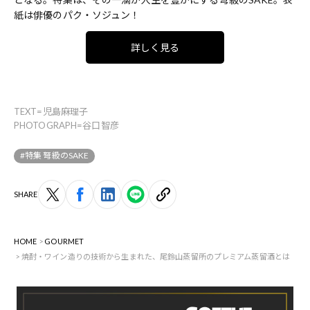
紙は俳優のパク・ソジュン！
詳しく見る
TEXT=児島麻理子
PHOTOGRAPH=谷口智彦
#特集 弩級のSAKE
SHARE
HOME
GOURMET
焼酎・ワイン造りの技術から生まれた、尾鈴山蒸留所のプレミアム蒸留酒とは