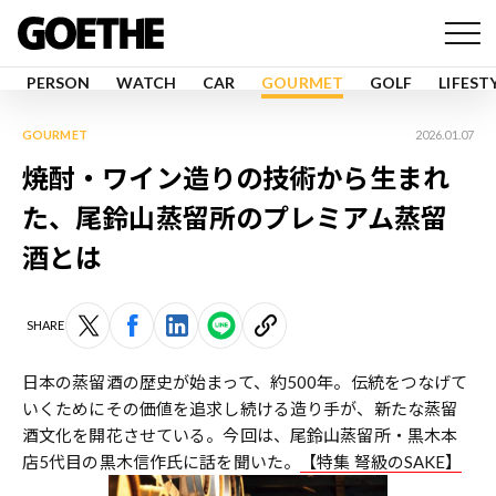
PERSON
WATCH
CAR
GOURMET
GOLF
LIFEST
GOURMET
2026.01.07
焼酎・ワイン造りの技術から生まれ
た、尾鈴山蒸留所のプレミアム蒸留
酒とは
SHARE
日本の蒸留酒の歴史が始まって、約500年。伝統をつなげて
いくためにその価値を追求し続ける造り手が、新たな蒸留
酒文化を開花させている。今回は、尾鈴山蒸留所・黒木本
店5代目の黒木信作氏に話を聞いた。
【特集 弩級のSAKE】