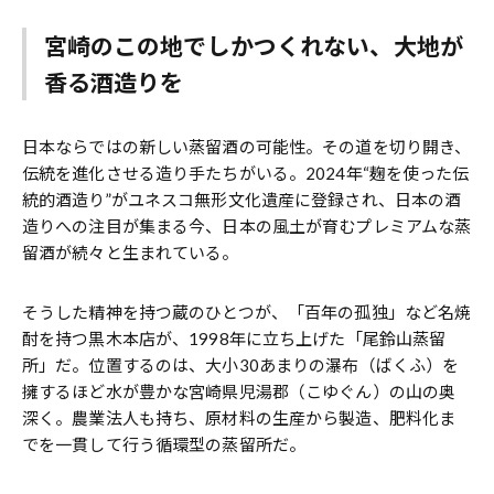
宮崎のこの地でしかつくれない、大地が
香る酒造りを
日本ならではの新しい蒸留酒の可能性。その道を切り開き、
伝統を進化させる造り手たちがいる。2024年“麹を使った伝
統的酒造り”がユネスコ無形文化遺産に登録され、日本の酒
造りへの注目が集まる今、日本の風土が育むプレミアムな蒸
留酒が続々と生まれている。
そうした精神を持つ蔵のひとつが、「百年の孤独」など名焼
酎を持つ黒木本店が、1998年に立ち上げた「尾鈴山蒸留
所」だ。位置するのは、大小30あまりの瀑布（ばくふ）を
擁するほど水が豊かな宮崎県児湯郡（こゆぐん）の山の奥
深く。農業法人も持ち、原材料の生産から製造、肥料化ま
でを一貫して行う循環型の蒸留所だ。