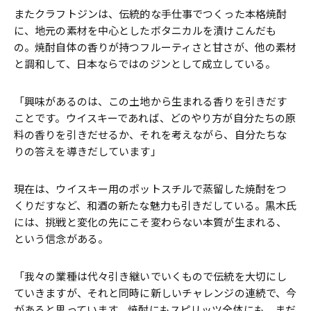
またクラフトジンは、伝統的な手仕事でつくった本格焼酎
に、地元の素材を中心としたボタニカルを漬けこんだも
の。焼酎自体の香りが持つフルーティさと甘さが、他の素材
と調和して、日本ならではのジンとして成立している。
「興味があるのは、この土地から生まれる香りを引きだす
ことです。ウイスキーであれば、どのやり方が自分たちの原
料の香りを引きだせるか、それを考えながら、自分たちな
りの答えを導きだしています」
現在は、ウイスキー用のポットスチルで蒸留した焼酎をつ
くりだすなど、和酒の新たな魅力も引きだしている。黒木氏
には、挑戦と変化の先にこそ変わらない本質が生まれる、
という信念がある。
「我々の業種は代々引き継いでいくもので伝統を大切にし
ていきますが、それと同時に新しいチャレンジの連続で、今
があると思っています。焼酎にもスピリッツ全体にも、まだ