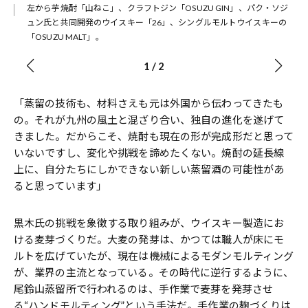
ター
左から芋焼酎「山ねこ」、クラフトジン「OSUZU GIN」、パク・ソジ
ュン氏と共同開発のウイスキー「26」、シングルモルトウイスキーの
「OSUZU MALT」。
1
/
2
「蒸留の技術も、材料さえも元は外国から伝わってきたも
の。それが九州の風土と混ざり合い、独自の進化を遂げて
きました。だからこそ、焼酎も現在の形が完成形だと思って
いないですし、変化や挑戦を諦めたくない。焼酎の延長線
上に、自分たちにしかできない新しい蒸留酒の可能性があ
ると思っています」
黒木氏の挑戦を象徴する取り組みが、ウイスキー製造にお
ける麦芽づくりだ。大麦の発芽は、かつては職人が床にモ
ルトを広げていたが、現在は機械によるモダンモルティング
が、業界の主流となっている。その時代に逆行するように、
尾鈴山蒸留所で行われるのは、手作業で麦芽を発芽させ
る“ハンドモルティング”という手法だ。手作業の麹づくりは