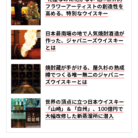
フラワーアーティストの創造性を
高める、特別なウイスキー
日本最南端の地で人気焼酎酒造が
作った、ジャパニーズウイスキー
とは
焼酎蔵が手がける、屋久杉の熟成
樽でつくる唯一無二のジャパニー
ズウイスキーとは
世界の頂点に立つ日本ウイスキー
「山崎」＆「白州」、100億円で
大幅改修した新蒸溜所に潜入