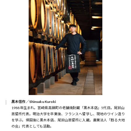
黒木信作／Shinsaku Kuroki
1988年生まれ。宮崎県高鍋町の老舗焼酎蔵「黒木本店」5代目。尾鈴山
蒸留所代表。明治大学を卒業後、フランスへ留学し、現地のワイン造り
を学ぶ。帰国後に黒木本店、尾鈴山蒸留所に入蔵。農業法人「甦る大地
の会」代表としても活動。