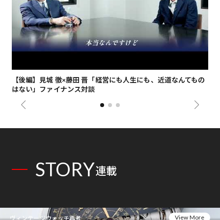
【後編】見城 徹×藤田 晋「経営にも人生にも、近道なんてもの
【
はない」ファイナンス対談
総
STORY
連載
View More
ヴィンテージウォッチ再考