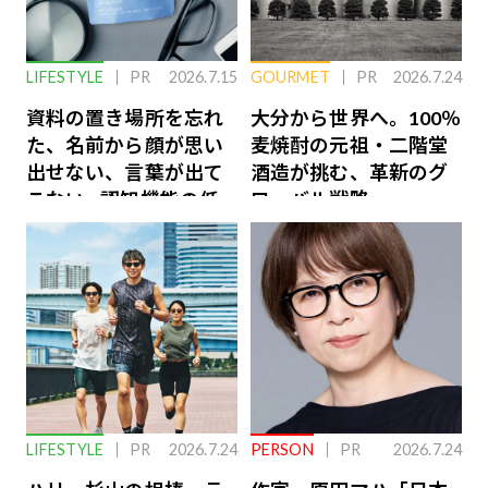
LIFESTYLE
PR
2026.7.15
GOURMET
PR
2026.7.24
資料の置き場所を忘れ
大分から世界へ。100％
た、名前から顔が思い
麦焼酎の元祖・二階堂
出せない、言葉が出て
酒造が挑む、革新のグ
こない…認知機能の低
ローバル戦略
下を救う、脳のインナ
ーケアとは
LIFESTYLE
PR
2026.7.24
PERSON
PR
2026.7.24