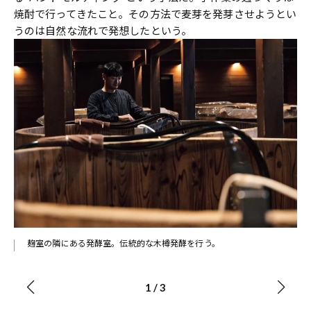
焼酎で行ってきたこと。その方法で麦芽を発芽させようとい
うのは自然な流れで発想したという。
法で
麹室の隣にある発酵室。伝統的な木樽発酵を行う。
1
/
3