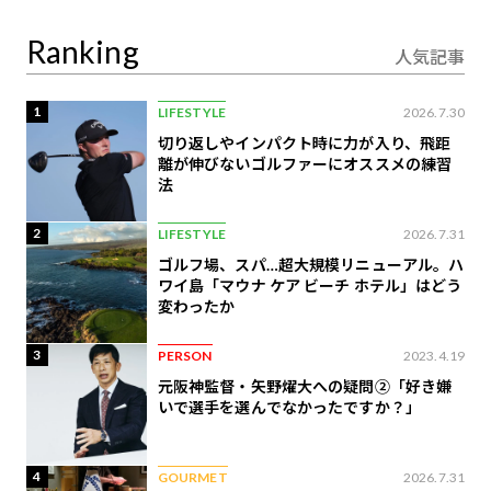
定
Ranking
人気記事
1
LIFESTYLE
2026.7.30
切り返しやインパクト時に力が入り、飛距
離が伸びないゴルファーにオススメの練習
法
2
LIFESTYLE
2026.7.31
ゴルフ場、スパ…超大規模リニューアル。ハ
ワイ島「マウナ ケア ビーチ ホテル」はどう
変わったか
3
PERSON
2023.4.19
元阪神監督・矢野燿大への疑問②「好き嫌
いで選手を選んでなかったですか？」
4
GOURMET
2026.7.31