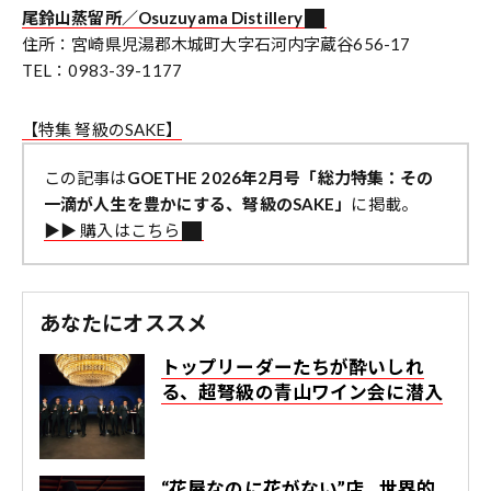
尾鈴山蒸留所／Osuzuyama Distillery
住所：宮崎県児湯郡木城町大字石河内字蔵谷656-17
TEL：0983-39-1177
【特集 弩級のSAKE】
この記事は
GOETHE 2026年2月号「総力特集：その
一滴が人生を豊かにする、弩級のSAKE」
に掲載。
▶︎▶︎ 購入はこちら
あなたにオススメ
トップリーダーたちが酔いしれ
る、超弩級の青山ワイン会に潜入
“花屋なのに花がない”店…世界的