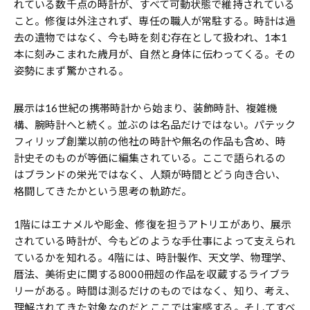
れている数千点の時計が、すべて可動状態で維持されている
こと。修復は外注されず、専任の職人が常駐する。時計は過
去の遺物ではなく、今も時を刻む存在として扱われ、1本1
本に刻みこまれた歳月が、自然と身体に伝わってくる。その
姿勢にまず驚かされる。
展示は16世紀の携帯時計から始まり、装飾時計、複雑機
構、腕時計へと続く。並ぶのは名品だけではない。パテック
フィリップ創業以前の他社の時計や無名の作品も含め、時
計史そのものが等価に編集されている。ここで語られるの
はブランドの栄光ではなく、人類が時間とどう向き合い、
格闘してきたかという思考の軌跡だ。
1階にはエナメルや彫金、修復を担うアトリエがあり、展示
されている時計が、今もどのような手仕事によって支えられ
ているかを知れる。4階には、時計製作、天文学、物理学、
暦法、美術史に関する8000冊超の作品を収蔵するライブラ
リーがある。時間は測るだけのものではなく、知り、考え、
理解されてきた対象なのだとここでは実感する。そしてすべ