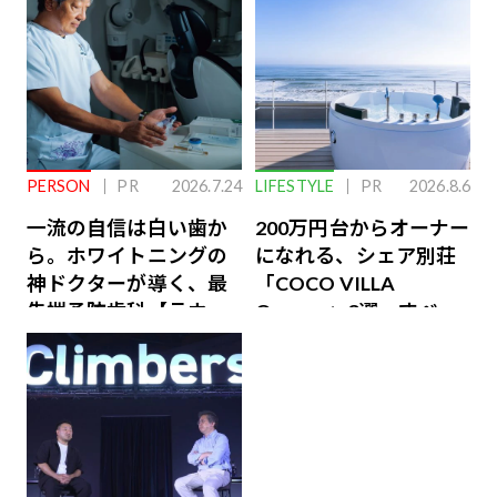
PERSON
PR
2026.7.24
LIFESTYLE
PR
2026.8.6
一流の自信は白い歯か
200万円台からオーナー
ら。ホワイトニングの
になれる、シェア別荘
神ドクターが導く、最
「COCO VILLA
先端予防歯科【ラウン
Owners」3選。すべて
ジ会員特典あり】
が絶景、収益も得られ
るその仕組みとは