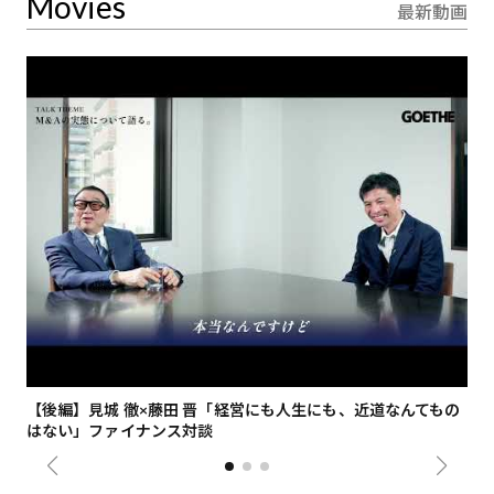
Movies
最新動画
【後編】見城 徹×藤田 晋「経営にも人生にも、近道なんてもの
【
はない」ファイナンス対談
総