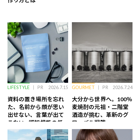
作り方とは
LIFESTYLE
PR
2026.7.15
GOURMET
PR
2026.7.24
資料の置き場所を忘れ
大分から世界へ。100％
た、名前から顔が思い
麦焼酎の元祖・二階堂
出せない、言葉が出て
酒造が挑む、革新のグ
こない…認知機能の低
ローバル戦略
下を救う、脳のインナ
ーケアとは