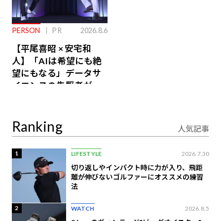
PERSON
PR
2026.8.6
【平尾喜昭 × 安宅和
人】「AIは希望にも絶
望にもなる」データサ
イエンスの先駆者が語
り合うAI時代の意思決
定
Ranking
人気記事
1
LIFESTYLE
2026.7.30
切り返しやインパクト時に力が入り、飛距
離が伸びないゴルファーにオススメの練習
法
2
WATCH
2026.8.5