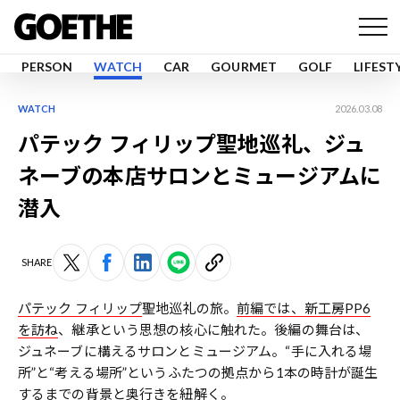
PERSON
WATCH
CAR
GOURMET
GOLF
LIFEST
WATCH
2026.03.08
パテック フィリップ聖地巡礼、ジュ
ネーブの本店サロンとミュージアムに
潜入
SHARE
パテック フィリップ
聖地巡礼の旅。
前編では、新工房PP6
を訪ね
、継承という思想の核心に触れた。後編の舞台は、
ジュネーブに構えるサロンとミュージアム。“手に入れる場
所”と“考える場所”というふたつの拠点から1本の時計が誕生
するまでの背景と奥行きを紐解く。