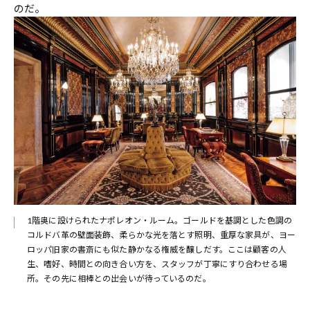
のだ。
テ
1階奥に設けられたナポレオン・ルーム。ゴールドを基調とした色調の
こだ
コルドバ革の壁面装飾、柔らかな光を落とす照明、重厚な家具が、ヨー
最も
ロッパ旧家の書斎にも似た静かなる権威を醸しだす。ここは顧客の人
時間
生、嗜好、時間との向き合い方を、スタッフが丁寧にすり合わせる場
所。その先に相棒との出会いが待っているのだ。