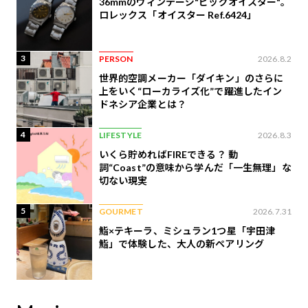
36mmのヴィンテージ"ビッグオイスター"。
ロレックス「オイスター Ref.6424」
3
PERSON
2026.8.2
世界的空調メーカー「ダイキン」のさらに
上をいく“ローカライズ化”で躍進したイン
ドネシア企業とは？
4
LIFESTYLE
2026.8.3
いくら貯めればFIREできる？ 動
詞“Coast”の意味から学んだ「一生無理」な
切ない現実
5
GOURMET
2026.7.31
鮨×テキーラ、ミシュラン1つ星「宇田津
鮨」で体験した、大人の新ペアリング