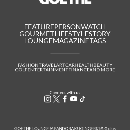
FEATURE
PERSON
WATCH
GOURMET
LIFESTYLE
STORY
LOUNGE
MAGAZINE
TAGS
FASHION
TRAVEL
ART
CAR
HEALTH
BEAUTY
GOLF
ENTERTAINMENT
FINANCE
AND MORE
Connect with us
GOETHE LOUNGE
JAPANDORAKU
GINGER
幻冬舎plus