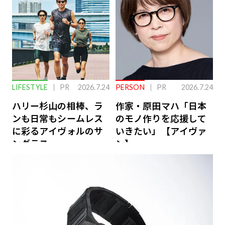
LIFESTYLE
PR
2026.7.24
PERSON
PR
2026.7.24
ハリー杉山の相棒、ラ
作家・原田マハ「日本
ンも日常もシームレス
のモノ作りを応援して
に彩るアイヴォルのサ
いきたい」【アイヴァ
ングラス
ン】