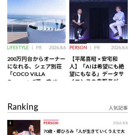
LIFESTYLE
PR
2026.8.6
PERSON
PR
2026.8.6
200万円台からオーナー
【平尾喜昭 × 安宅和
になれる、シェア別荘
人】「AIは希望にも絶
「COCO VILLA
望にもなる」データサ
Owners」3選。すべて
イエンスの先駆者が語
が絶景、収益も得られ
り合うAI時代の意思決
るその仕組みとは
定
Ranking
人気記事
1
PERSON
2026.8.8
70歳・郷ひろみ「人が生きていくうえで大