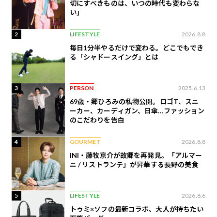
切にすべきものは、いつの時代も変わらな
い」
2
LIFESTYLE
2026.8.8
毎日1分半やるだけで変わる。どこでもでき
る「シャドースイング」とは
3
PERSON
2025.6.13
69歳・郷ひろみの私物公開。ロゴT、スニ
ーカー、カーディガン、日傘…ファッション
のこだわりを告白
4
GOURMET
2026.8.8
INI・藤牧京介が故郷を再発見。「アルマー
ニ / リストランテ」が昇華する長野の美食
5
LIFESTYLE
2026.8.6
トゥミ×ソフの最新コラボ、大人が持ちたい