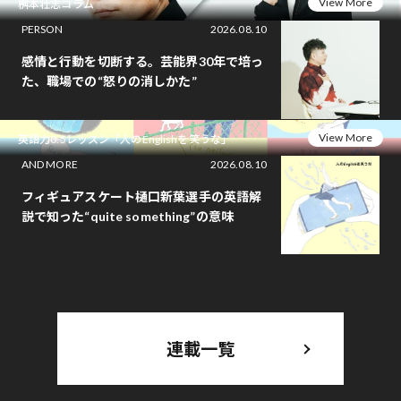
View More
桝本壮志コラム
PERSON
2026.08.10
感情と行動を切断する。芸能界30年で培っ
た、職場での“怒りの消しかた”
View More
英語力0.5レッスン「人のEnglishを笑うな」
AND MORE
2026.08.10
フィギュアスケート樋口新葉選手の英語解
説で知った“quite something”の意味
連載一覧