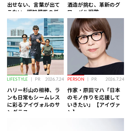
出せない、言葉が出て
酒造が挑む、革新のグ
こない…認知機能の低
ローバル戦略
下を救う、脳のインナ
ーケアとは
LIFESTYLE
PR
2026.7.24
PERSON
PR
2026.7.24
ハリー杉山の相棒、ラ
作家・原田マハ「日本
ンも日常もシームレス
のモノ作りを応援して
に彩るアイヴォルのサ
いきたい」【アイヴァ
ングラス
ン】