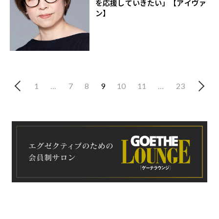
を応援していきたい」【アイヴァ
ン】
1
…
7
8
9
10
11
…
23