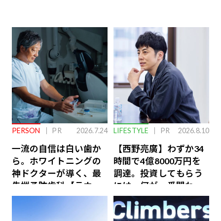
PERSON
PR
2026.7.24
LIFESTYLE
PR
2026.8.10
一流の自信は白い歯か
【西野亮廣】わずか34
ら。ホワイトニングの
時間で4億8000万円を
神ドクターが導く、最
調達。投資してもらう
先端予防歯科【ラウン
には、何が一番問われ
ジ会員特典あり】
るのか