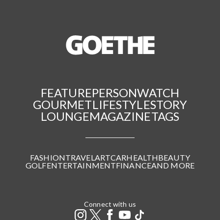
FEATURE
PERSON
WATCH
GOURMET
LIFESTYLE
STORY
LOUNGE
MAGAZINE
TAGS
FASHION
TRAVEL
ART
CAR
HEALTH
BEAUTY
GOLF
ENTERTAINMENT
FINANCE
AND MORE
Connect with us