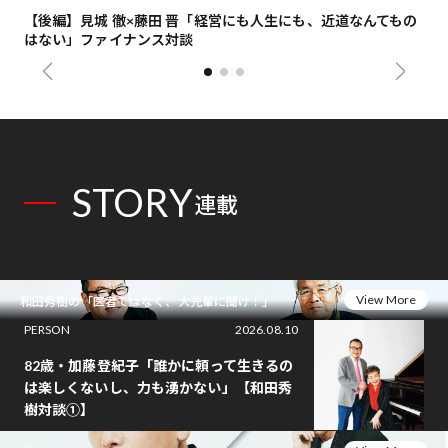
【後編】見城 徹×藤田 晋「経営にも人生にも、近道なんてもの
【
はない」ファイナンス対談
総
STORY
連載
View More
和田秀樹の「医者ではなく、大先輩に聞け！」
PERSON
2026.08.10
82歳・加藤登紀子「誰かに頼って生きるの
は楽しくないし、力も湧かない」【和田秀
樹対談①】