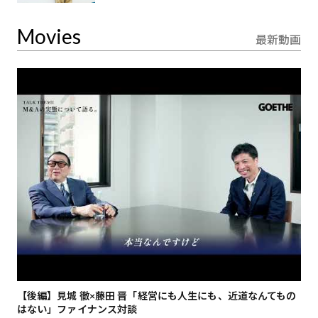
Movies
最新動画
【後編】見城 徹×藤田 晋「経営にも人生にも、近道なんてもの
【
はない」ファイナンス対談
総