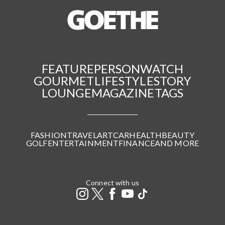
FEATURE
PERSON
WATCH
GOURMET
LIFESTYLE
STORY
LOUNGE
MAGAZINE
TAGS
FASHION
TRAVEL
ART
CAR
HEALTH
BEAUTY
GOLF
ENTERTAINMENT
FINANCE
AND MORE
Connect with us