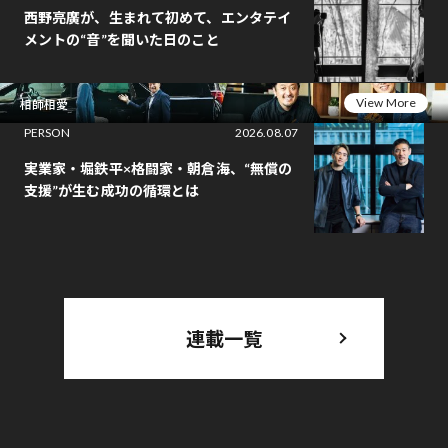
西野亮廣が、生まれて初めて、エンタテイ
メントの“音”を聞いた日のこと
View More
相師相愛
PERSON
2026.08.07
実業家・堀鉄平×格闘家・朝倉海、“無償の
支援”が生む成功の循環とは
連載一覧