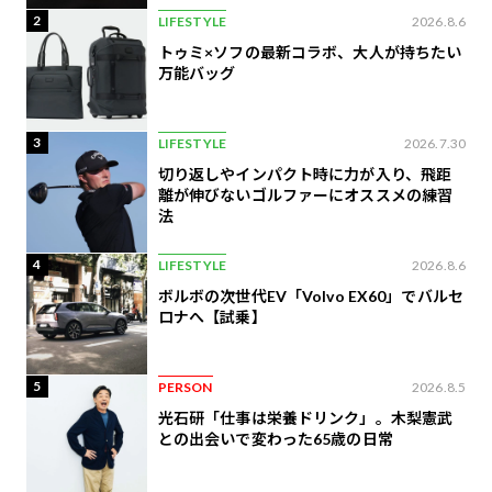
2
LIFESTYLE
2026.8.6
トゥミ×ソフの最新コラボ、大人が持ちたい
万能バッグ
3
LIFESTYLE
2026.7.30
切り返しやインパクト時に力が入り、飛距
離が伸びないゴルファーにオススメの練習
法
4
LIFESTYLE
2026.8.6
ボルボの次世代EV「Volvo EX60」でバルセ
ロナへ【試乗】
5
PERSON
2026.8.5
光石研「仕事は栄養ドリンク」。木梨憲武
との出会いで変わった65歳の日常