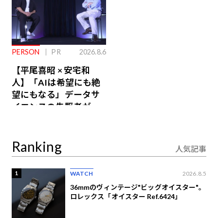
PERSON
PR
2026.8.6
【平尾喜昭 × 安宅和
人】「AIは希望にも絶
望にもなる」データサ
イエンスの先駆者が語
り合うAI時代の意思決
定
Ranking
人気記事
1
WATCH
2026.8.5
36mmのヴィンテージ"ビッグオイスター"。
ロレックス「オイスター Ref.6424」