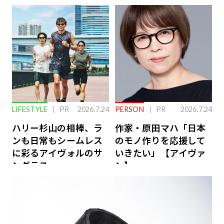
下を救う、脳のインナ
ーケアとは
LIFESTYLE
PR
2026.7.24
PERSON
PR
2026.7.24
ハリー杉山の相棒、ラ
作家・原田マハ「日本
ンも日常もシームレス
のモノ作りを応援して
に彩るアイヴォルのサ
いきたい」【アイヴァ
ングラス
ン】