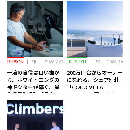
PERSON
PR
2026.7.24
LIFESTYLE
PR
2026.8.6
一流の自信は白い歯か
200万円台からオーナー
ら。ホワイトニングの
になれる、シェア別荘
神ドクターが導く、最
「COCO VILLA
先端予防歯科【ラウン
Owners」3選。すべて
ジ会員特典あり】
が絶景、収益も得られ
るその仕組みとは