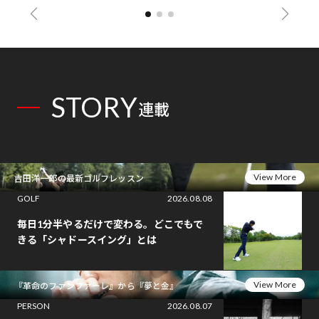
STORY
連載
View More
吉田洋一郎の最新ゴルフレッスン
GOLF
2026.08.08
毎日1分半やるだけで変わる。どこでもで
きる「シャドースイング」とは
View More
『革命のファンファーレ』から『夢と金』
PERSON
2026.08.07