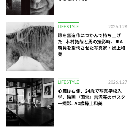
LIFESTYLE
2026.1.28
蹄を無造作につかんで持ち上げ
た…木村拓哉と馬の撮影時、JRA
職員を驚愕させた写真家・操上和
美
LIFESTYLE
2026.1.27
心臓は右側、24歳で写真学校入
学、映画『国宝』吉沢亮のポスタ
ー撮影…90歳操上和美