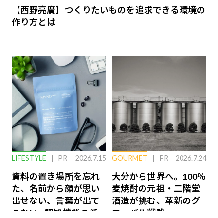
【西野亮廣】つくりたいものを追求できる環境の
作り方とは
LIFESTYLE
PR
2026.7.15
GOURMET
PR
2026.7.24
資料の置き場所を忘れ
大分から世界へ。100％
た、名前から顔が思い
麦焼酎の元祖・二階堂
出せない、言葉が出て
酒造が挑む、革新のグ
こない…認知機能の低
ローバル戦略