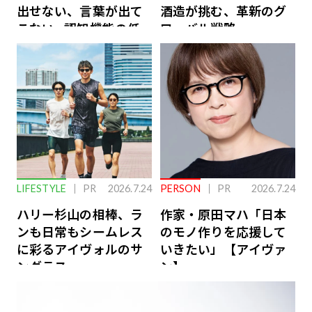
出せない、言葉が出て
酒造が挑む、革新のグ
こない…認知機能の低
ローバル戦略
下を救う、脳のインナ
ーケアとは
LIFESTYLE
PR
2026.7.24
PERSON
PR
2026.7.24
ハリー杉山の相棒、ラ
作家・原田マハ「日本
ンも日常もシームレス
のモノ作りを応援して
に彩るアイヴォルのサ
いきたい」【アイヴァ
ングラス
ン】