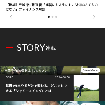
【後編】見城 徹×藤田 晋「経営にも人生にも、近道なんてもの
【
はない」ファイナンス対談
総
STORY
連載
View More
吉田洋一郎の最新ゴルフレッスン
GOLF
2026.08.08
毎日1分半やるだけで変わる。どこでもで
きる「シャドースイング」とは