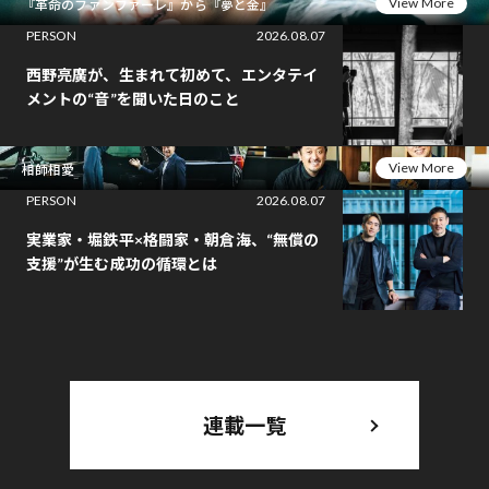
View More
『革命のファンファーレ』から『夢と金』
PERSON
2026.08.07
西野亮廣が、生まれて初めて、エンタテイ
メントの“音”を聞いた日のこと
View More
相師相愛
PERSON
2026.08.07
実業家・堀鉄平×格闘家・朝倉海、“無償の
支援”が生む成功の循環とは
連載一覧