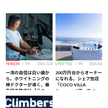
PERSON
PR
2026.7.24
LIFESTYLE
PR
2026.8.6
一流の自信は白い歯か
200万円台からオーナー
ら。ホワイトニングの
になれる、シェア別荘
神ドクターが導く、最
「COCO VILLA
先端予防歯科【ラウン
Owners」3選。すべて
ジ会員特典あり】
が絶景、収益も得られ
るその仕組みとは