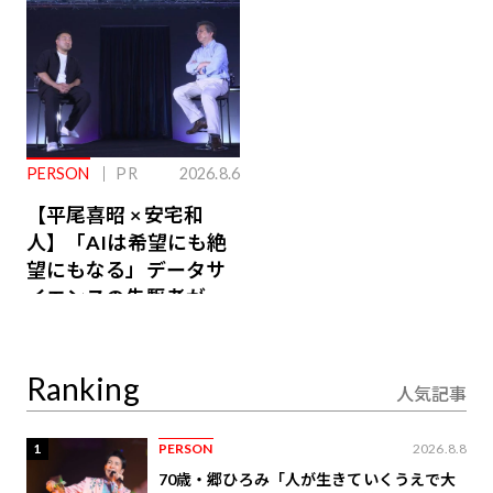
PERSON
PR
2026.8.6
【平尾喜昭 × 安宅和
人】「AIは希望にも絶
望にもなる」データサ
イエンスの先駆者が語
り合うAI時代の意思決
定
Ranking
人気記事
1
PERSON
2026.8.8
70歳・郷ひろみ「人が生きていくうえで大