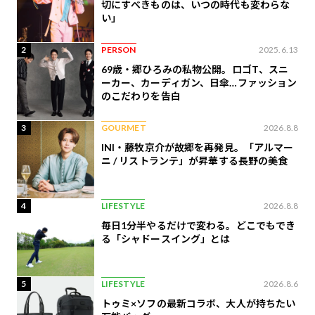
切にすべきものは、いつの時代も変わらな
い」
2
PERSON
2025.6.13
69歳・郷ひろみの私物公開。ロゴT、スニ
ーカー、カーディガン、日傘…ファッション
のこだわりを告白
3
GOURMET
2026.8.8
INI・藤牧京介が故郷を再発見。「アルマー
ニ / リストランテ」が昇華する長野の美食
4
LIFESTYLE
2026.8.8
毎日1分半やるだけで変わる。どこでもでき
る「シャドースイング」とは
5
LIFESTYLE
2026.8.6
トゥミ×ソフの最新コラボ、大人が持ちたい