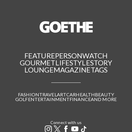
FEATURE
PERSON
WATCH
GOURMET
LIFESTYLE
STORY
LOUNGE
MAGAZINE
TAGS
FASHION
TRAVEL
ART
CAR
HEALTH
BEAUTY
GOLF
ENTERTAINMENT
FINANCE
AND MORE
Connect with us