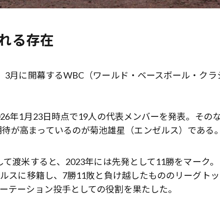
歌舞伎俳優・尾上右近が休息を過
前列ホテル「UMITO 熱海 別邸」
される存在
ば、3月に開幕するWBC（ワールド・ベースボール・クラ
26年1月23日時点で19人の代表メンバーを発表。その
期待が高まっているのが菊池雄星（エンゼルス）である
して渡米すると、2023年には先発として11勝をマーク。
ゼルスに移籍し、7勝11敗と負け越したもののリーグト
ローテーション投手としての役割を果たした。