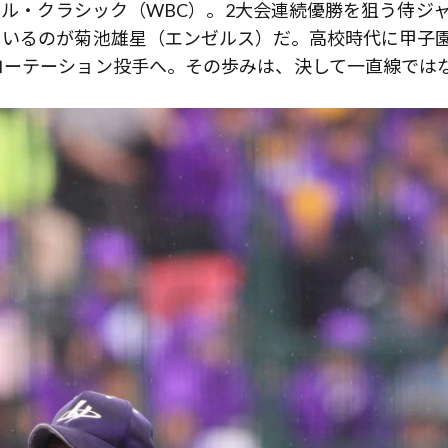
ール・クラシック（WBC）。2大会連続優勝を狙う侍ジ
ているのが菊池雄星（エンゼルス）だ。高校時代に甲子
ローテーション投手へ。その歩みは、決して一直線では