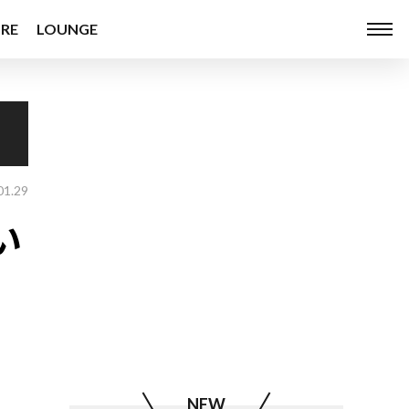
RE
LOUNGE
01.29
い
NEW