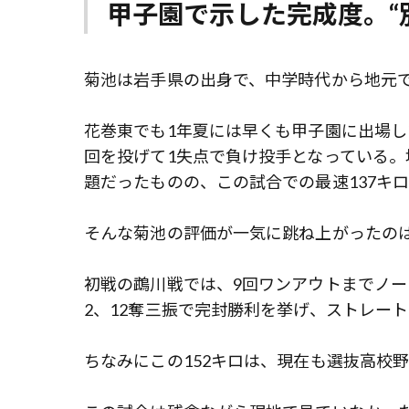
甲子園で示した完成度。“
菊池は岩手県の出身で、中学時代から地元
花巻東でも1年夏には早くも甲子園に出場し
回を投げて1失点で負け投手となっている。
題だったものの、この試合での最速137キ
そんな菊池の評価が一気に跳ね上がったの
初戦の鵡川戦では、9回ワンアウトまでノ
2、12奪三振で完封勝利を挙げ、ストレート
ちなみにこの152キロは、現在も選抜高校