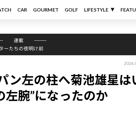
ATCH
CAR
GOURMET
GOLF
LIFESTYLE
FEATU
連載
ターたちの夜明け前
2026.
ャパン左の柱へ――菊池雄星は
の左腕”になったのか