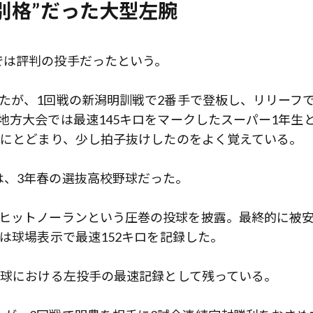
別格”だった大型左腕
では評判の投手だったという。
たが、1回戦の新潟明訓戦で2番手で登板し、リリーフで
地方大会では最速145キロをマークしたスーパー1年生
ロにとどまり、少し拍子抜けしたのをよく覚えている。
は、3年春の選抜高校野球だった。
ーヒットノーランという圧巻の投球を披露。最終的に被
は球場表示で最速152キロを記録した。
野球における左投手の最速記録として残っている。