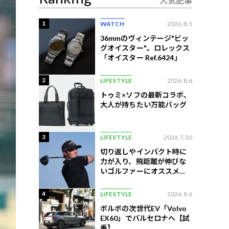
人気記事
1
WATCH
2026.8.5
36mmのヴィンテージ"ビッ
グオイスター"。ロレックス
「オイスター Ref.6424」
2
LIFESTYLE
2026.8.6
トゥミ×ソフの最新コラボ、
大人が持ちたい万能バッグ
3
LIFESTYLE
2026.7.30
切り返しやインパクト時に
力が入り、飛距離が伸びな
いゴルファーにオススメの
練習法
4
LIFESTYLE
2026.8.6
ボルボの次世代EV「Volvo
EX60」でバルセロナへ【試
乗】