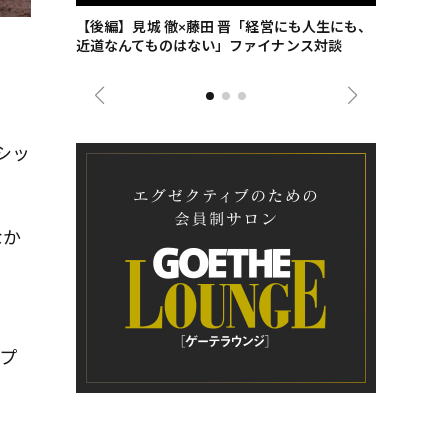
ごした、海最
【後編】見城 徹×藤田 晋「経営にも人生にも、
【ゲーテ9
近道なんてものはない」ファイナンス対談
ンタビュー
ジネス戦略
シッ
なか
。
ップ