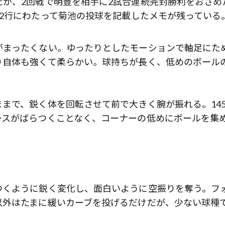
が、2回戦で明豊を相手に2試合連続完封勝利をおさめ
2行にわたって菊池の投球を記載したメモが残っている
がまったくない。ゆったりとしたモーションで軸足にた
り自体も強くて柔らかい。球持ちが長く、低めのボール
まで、鋭く体を回転させて前で大きく腕が振れる。14
ースがばらつくことなく、コーナーの低めにボールを集
つくように鋭く変化し、面白いように空振りを奪う。フ
以外はたまに緩いカーブを投げるだけだが、少ない球種
」