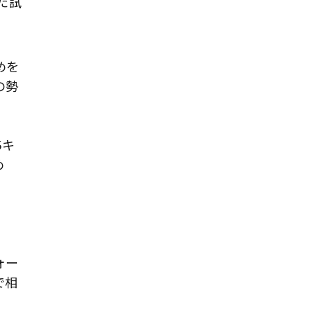
た試
。
めを
の勢
5キ
め
ォー
で相