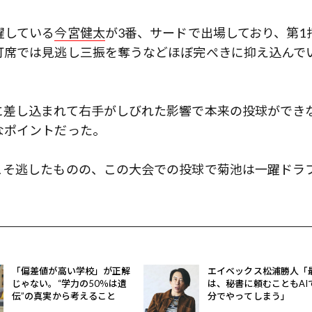
躍している
今宮健太
が3番、サードで出場しており、第1
打席では見逃し三振を奪うなどほぼ完ぺきに抑え込んで
に差し込まれて右手がしびれた影響で本来の投球ができ
なポイントだった。
こそ逃したものの、この大会での投球で菊池は一躍ドラ
「偏差値が高い学校」が正解
エイベックス松浦勝人「
じゃない。“学力の50％は遺
は、秘書に頼むこともAI
伝”の真実から考えること
分でやってしまう」