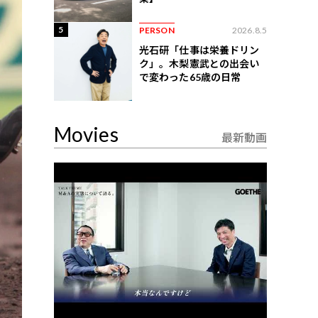
5
PERSON
2026.8.5
光石研「仕事は栄養ドリン
ク」。木梨憲武との出会い
で変わった65歳の日常
Movies
最新動画