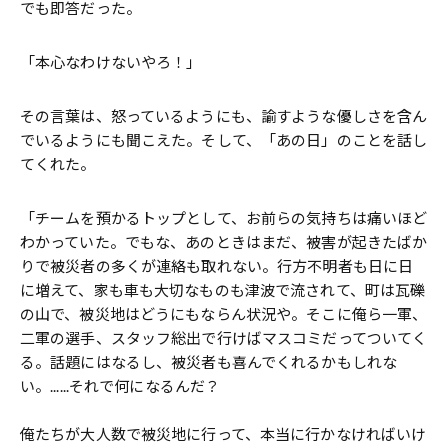
でも即答だった。
「本心なわけないやろ！」
その言葉は、怒っているようにも、諭すような優しさを含ん
でいるようにも聞こえた。そして、「あの日」のことを話し
てくれた。
「チームを預かるトップとして、お前らの気持ちは痛いほど
わかっていた。でもな、あのときはまだ、被害が起きたばか
りで被災者の多くが連絡も取れない。行方不明者も日に日
に増えて、家も車も大切なものも津波で流されて、町は瓦礫
の山で、被災地はどうにもならん状況や。そこに俺ら一軍、
二軍の選手、スタッフ総出で行けばマスコミだってついてく
る。話題にはなるし、被災者も喜んでくれるかもしれな
い。......それで何になるんだ？
俺たちが大人数で被災地に行って、本当に行かなければいけ