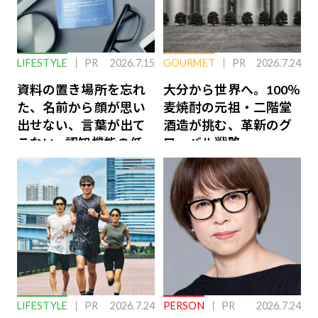
LIFESTYLE
PR
2026.7.15
GOURMET
PR
2026.7.24
資料の置き場所を忘れ
大分から世界へ。100％
た、名前から顔が思い
麦焼酎の元祖・二階堂
出せない、言葉が出て
酒造が挑む、革新のグ
こない…認知機能の低
ローバル戦略
下を救う、脳のインナ
ーケアとは
LIFESTYLE
PR
2026.7.24
PERSON
PR
2026.7.24