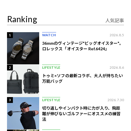
り合うAI時代の意思決
定
Ranking
人気記事
1
WATCH
2026.8.5
36mmのヴィンテージ"ビッグオイスター"。
ロレックス「オイスター Ref.6424」
2
LIFESTYLE
2026.8.6
トゥミ×ソフの最新コラボ、大人が持ちたい
万能バッグ
3
LIFESTYLE
2026.7.30
切り返しやインパクト時に力が入り、飛距
離が伸びないゴルファーにオススメの練習
法