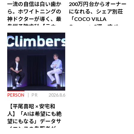
一流の自信は白い歯か
200万円台からオーナー
ら。ホワイトニングの
になれる、シェア別荘
神ドクターが導く、最
「COCO VILLA
先端予防歯科【ラウン
Owners」3選。すべて
ジ会員特典あり】
が絶景、収益も得られ
るその仕組みとは
PERSON
PR
2026.8.6
【平尾喜昭 × 安宅和
人】「AIは希望にも絶
望にもなる」データサ
イエンスの先駆者が語