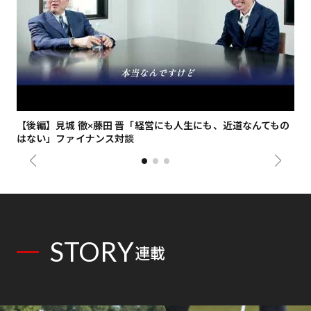
【後編】見城 徹×藤田 晋「経営にも人生にも、近道なんてもの
【
はない」ファイナンス対談
総
STORY
連載