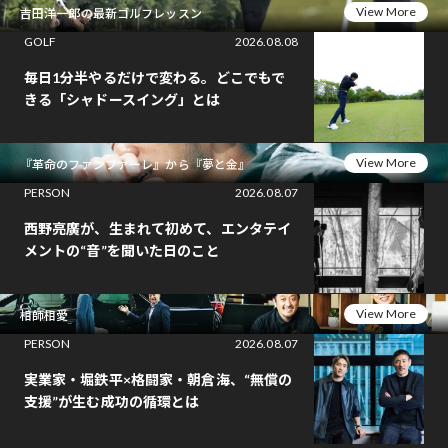
View More
吉田洋一郎の最新ゴルフレッスン
GOLF
2026.08.08
毎日1分半やるだけで変わる。どこでもで
きる「シャドースイング」とは
View More
『革命のファンファーレ』から『夢と金』
PERSON
2026.08.07
西野亮廣が、生まれて初めて、エンタテイ
メントの“音”を聞いた日のこと
View More
相師相愛
PERSON
2026.08.07
実業家・堀鉄平×格闘家・朝倉海、“無償の
支援”が生む成功の循環とは