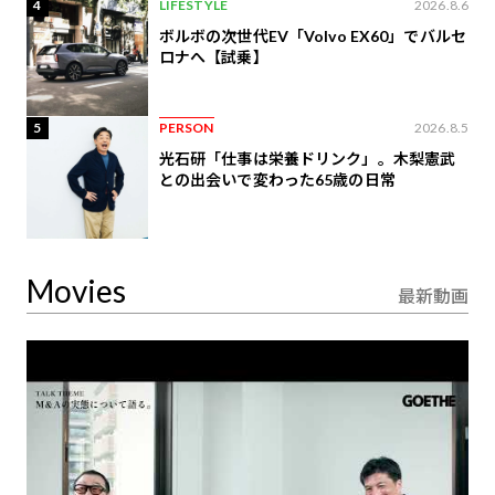
4
LIFESTYLE
2026.8.6
ボルボの次世代EV「Volvo EX60」でバルセ
ロナへ【試乗】
5
PERSON
2026.8.5
光石研「仕事は栄養ドリンク」。木梨憲武
との出会いで変わった65歳の日常
Movies
最新動画