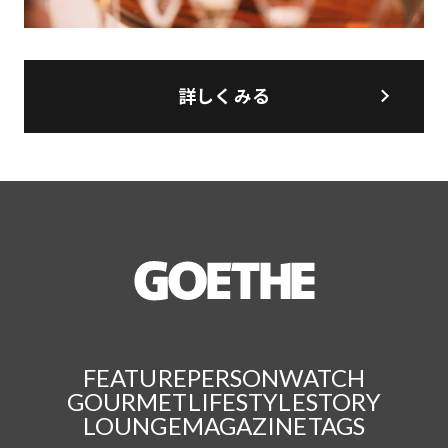
詳しくみる
FEATURE
PERSON
WATCH
GOURMET
LIFESTYLE
STORY
LOUNGE
MAGAZINE
TAGS