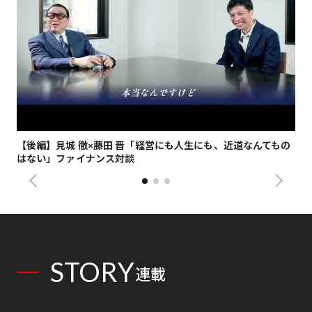
【後編】見城 徹×藤田 晋「経営にも人生にも、近道なんてもの
【
はない」ファイナンス対談
総
STORY
連載