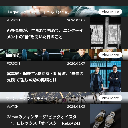
View More
『革命のファンファーレ』から『夢と金』
PERSON
2026.08.07
西野亮廣が、生まれて初めて、エンタテイ
メントの“音”を聞いた日のこと
View More
相師相愛
PERSON
2026.08.07
実業家・堀鉄平×格闘家・朝倉海、“無償の
支援”が生む成功の循環とは
View More
ヴィンテージウォッチ再考
WATCH
2026.08.05
36mmのヴィンテージ"ビッグオイスタ
ー"。ロレックス「オイスター Ref.6424」