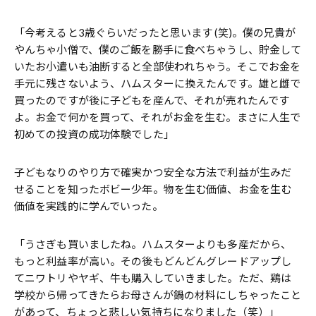
「今考えると3歳ぐらいだったと思います (笑)。僕の兄貴が
やんちゃ小僧で、僕のご飯を勝手に食べちゃうし、貯金して
いたお小遣いも油断すると全部使われちゃう。そこでお金を
手元に残さないよう、ハムスターに換えたんです。雄と雌で
買ったのですが後に子どもを産んで、それが売れたんです
よ。お金で何かを買って、それがお金を生む。まさに人生で
初めての投資の成功体験でした」
子どもなりのやり方で確実かつ安全な方法で利益が生みだ
せることを知ったボビー少年。物を生む価値、お金を生む
価値を実践的に学んでいった。
「うさぎも買いましたね。ハムスターよりも多産だから、
もっと利益率が高い。その後もどんどんグレードアップし
てニワトリやヤギ、牛も購入していきました。ただ、鶏は
学校から帰ってきたらお母さんが鍋の材料にしちゃったこと
があって、ちょっと悲しい気持ちになりました（笑）」