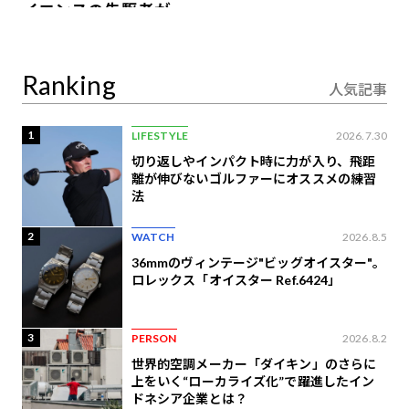
イエンスの先駆者が語
り合うAI時代の意思決
定
Ranking
人気記事
1
LIFESTYLE
2026.7.30
切り返しやインパクト時に力が入り、飛距
離が伸びないゴルファーにオススメの練習
法
2
WATCH
2026.8.5
36mmのヴィンテージ"ビッグオイスター"。
ロレックス「オイスター Ref.6424」
3
PERSON
2026.8.2
世界的空調メーカー「ダイキン」のさらに
上をいく“ローカライズ化”で躍進したイン
ドネシア企業とは？