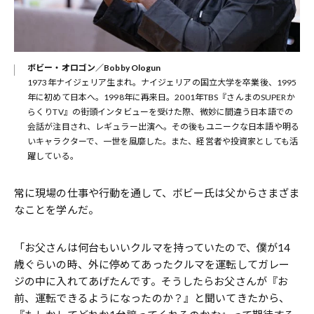
ボビー・オロゴン／Bobby Ologun
1973年ナイジェリア生まれ。ナイジェリアの国立大学を卒業後、1995
年に初めて日本へ。1998年に再来日。2001年TBS『さんまのSUPERか
らくりTV』の街頭インタビューを受けた際、微妙に間違う日本語での
会話が注目され、レギュラー出演へ。その後もユニークな日本語や明る
いキャラクターで、一世を風靡した。また、経営者や投資家としても活
躍している。
常に現場の仕事や行動を通して、ボビー氏は父からさまざま
なことを学んだ。
「お父さんは何台もいいクルマを持っていたので、僕が14
歳ぐらいの時、外に停めてあったクルマを運転してガレー
ジの中に入れてあげたんです。そうしたらお父さんが『お
前、運転できるようになったのか？』と聞いてきたから、