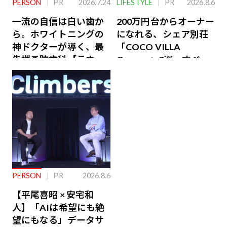
PERSON
PR
2026.7.24
LIFESTYLE
PR
2026.8.6
一流の自信は白い歯か
200万円台からオーナー
ら。ホワイトニングの
になれる、シェア別荘
神ドクターが導く、最
「COCO VILLA
先端予防歯科【ラウン
Owners」3選。すべて
ジ会員特典あり】
が絶景、収益も得られ
るその仕組みとは
PERSON
PR
2026.8.6
【平尾喜昭 × 安宅和
人】「AIは希望にも絶
望にもなる」データサ