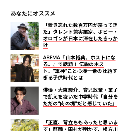
あなたにオススメ
「置き忘れた数百万円が戻ってき
た」タレント兼実業家、ボビー・
オロゴンが日本に滞在したきっか
け
ABEMA『山本裕典、ホストにな
る。』で話題！ 伝説のホス
ト、“軍神”こと心湊一希の壮絶す
ぎる子供時代とは
俳優・大東駿介、育児放棄・菓子
で飢えを凌いだ中学時代「自分を
ただの“肉の塊”だと感じていた」
「正直、苛立ちもあったと思いま
す」麒麟・田村が明かす、相方川