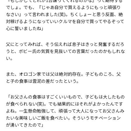
『もしかしてどれか1台譲ってくれるのかな』って期待する
でしょ。でも、『じゃあ自分で買えるようにもっと頑張り
なさい』って言われました(笑)。ちくしょーと思う反面、絶
対稼げるようになっていいクルマを自分で買ってやるぞって
心に誓いましたね」
父にとってみれば、そう伝えれば息子はきっと発奮するだろ
うと、ボビー氏の気質を見抜いての言葉だったのかもしれな
い。
また、オロゴン家では父は絶対的存在。子どものころ、父
と子の食事は雲泥の差だったという。
「お父さんの食事はすごくいいもので、子どもは大したもの
が食べられない(笑)。でも結果的にはそれがよかったんです
よね。一生懸命勉強して、頑張って大人になってお父さんみ
たいな美味しいご飯を食べたい。そういうモチベーション
が湧いてきたので」