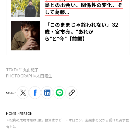
島との出会い、関係性の変化、そ
して葛藤…
「このままじゃ終われない」32
歳・宮市亮。“あれか
ら”と“今”【前編】
TEXT=牛丸由紀子
PHOTOGRAPH=太田隆生
SHARE
HOME
PERSON
投資の成功体験は3歳。投資家ボビー・オロゴン、起業家の父から受けた英才教
育とは