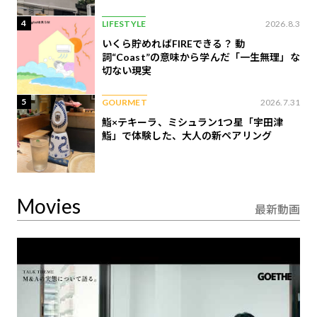
4
LIFESTYLE
2026.8.3
いくら貯めればFIREできる？ 動
詞“Coast”の意味から学んだ「一生無理」な
切ない現実
5
GOURMET
2026.7.31
鮨×テキーラ、ミシュラン1つ星「宇田津
鮨」で体験した、大人の新ペアリング
Movies
最新動画