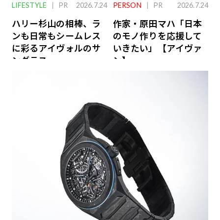
LIFESTYLE
PR
2026.7.24
PERSON
PR
2026.7.24
ハリー杉山の相棒、ラ
作家・原田マハ「日本
ンも日常もシームレス
のモノ作りを応援して
に彩るアイヴォルのサ
いきたい」【アイヴァ
ングラス
ン】