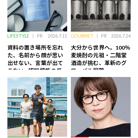
LIFESTYLE
PR
2026.7.15
GOURMET
PR
2026.7.24
資料の置き場所を忘れ
大分から世界へ。100％
た、名前から顔が思い
麦焼酎の元祖・二階堂
出せない、言葉が出て
酒造が挑む、革新のグ
こない…認知機能の低
ローバル戦略
下を救う、脳のインナ
ーケアとは