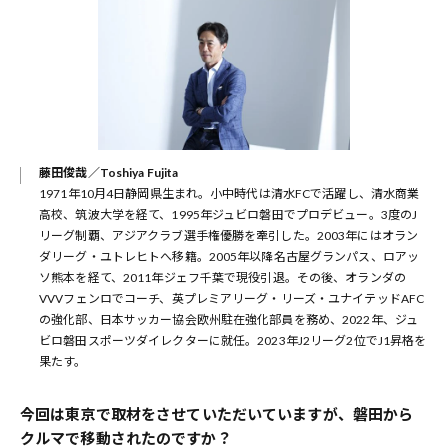
藤田俊哉／Toshiya Fujita
1971年10月4日静岡県生まれ。小中時代は清水FCで活躍し、清水商業
高校、筑波大学を経て、1995年ジュビロ磐田でプロデビュー。3度のJ
リーグ制覇、アジアクラブ選手権優勝を牽引した。2003年にはオラン
ダリーグ・ユトレヒトへ移籍。2005年以降名古屋グランパス、ロアッ
ソ熊本を経て、2011年ジェフ千葉で現役引退。その後、オランダの
VVVフェンロでコーチ、英プレミアリーグ・リーズ・ユナイテッドAFC
の強化部、日本サッカー協会欧州駐在強化部員を務め、2022年、ジュ
ビロ磐田スポーツダイレクターに就任。2023年J2リーグ2位でJ1昇格を
果たす。
――今回は東京で取材をさせていただいていますが、磐田から
クルマで移動されたのですか？