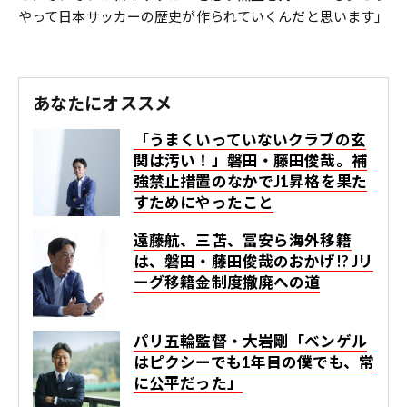
やって日本サッカーの歴史が作られていくんだと思います」
あなたにオススメ
「うまくいっていないクラブの玄
関は汚い！」磐田・藤田俊哉。補
強禁止措置のなかでJ1昇格を果た
すためにやったこと
遠藤航、三苫、冨安ら海外移籍
は、磐田・藤田俊哉のおかげ!? Jリ
ーグ移籍金制度撤廃への道
パリ五輪監督・大岩剛「ベンゲル
はピクシーでも1年目の僕でも、常
に公平だった」