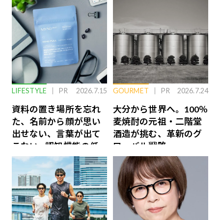
LIFESTYLE
PR
2026.7.15
GOURMET
PR
2026.7.24
資料の置き場所を忘れ
大分から世界へ。100％
た、名前から顔が思い
麦焼酎の元祖・二階堂
出せない、言葉が出て
酒造が挑む、革新のグ
こない…認知機能の低
ローバル戦略
下を救う、脳のインナ
ーケアとは