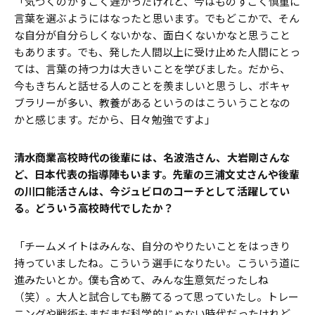
「気づくのがすごく遅かったけれど、今はものすごく慎重に
言葉を選ぶようにはなったと思います。でもどこかで、そん
な自分が自分らしくないかな、面白くないかなと思うこと
もあります。でも、発した人間以上に受け止めた人間にとっ
ては、言葉の持つ力は大きいことを学びました。だから、
今もきちんと話せる人のことを羨ましいと思うし、ボキャ
ブラリーが多い、教養があるというのはこういうことなの
かと感じます。だから、日々勉強ですよ」
――清水商業高校時代の後輩には、名波浩さん、大岩剛さんな
ど、日本代表の指導陣もいます。先輩の三浦文丈さんや後輩
の川口能活さんは、今ジュビロのコーチとして活躍してい
る。どういう高校時代でしたか？
「チームメイトはみんな、自分のやりたいことをはっきり
持っていましたね。こういう選手になりたい。こういう道に
進みたいとか。僕も含めて、みんな生意気だったしね
（笑）。大人と試合しても勝てるって思っていたし。トレー
ニングや戦術もまだまだ科学的じゃない時代だったけれど、