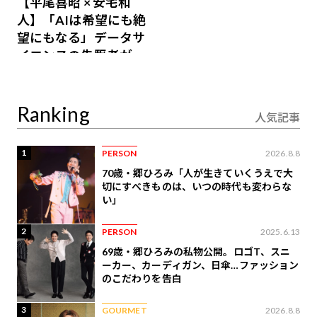
【平尾喜昭 × 安宅和
人】「AIは希望にも絶
望にもなる」データサ
イエンスの先駆者が語
り合うAI時代の意思決
定
Ranking
人気記事
1
PERSON
2026.8.8
70歳・郷ひろみ「人が生きていくうえで大
切にすべきものは、いつの時代も変わらな
い」
2
PERSON
2025.6.13
69歳・郷ひろみの私物公開。ロゴT、スニ
ーカー、カーディガン、日傘…ファッション
のこだわりを告白
3
GOURMET
2026.8.8