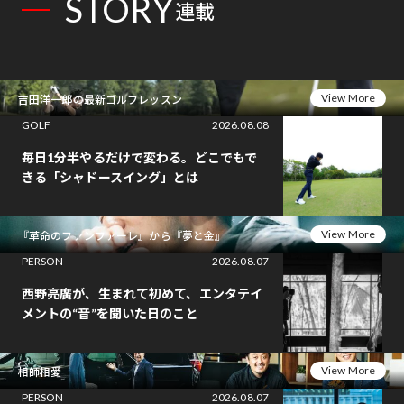
STORY
連載
View More
吉田洋一郎の最新ゴルフレッスン
GOLF
2026.08.08
毎日1分半やるだけで変わる。どこでもで
きる「シャドースイング」とは
View More
『革命のファンファーレ』から『夢と金』
PERSON
2026.08.07
西野亮廣が、生まれて初めて、エンタテイ
メントの“音”を聞いた日のこと
View More
相師相愛
PERSON
2026.08.07