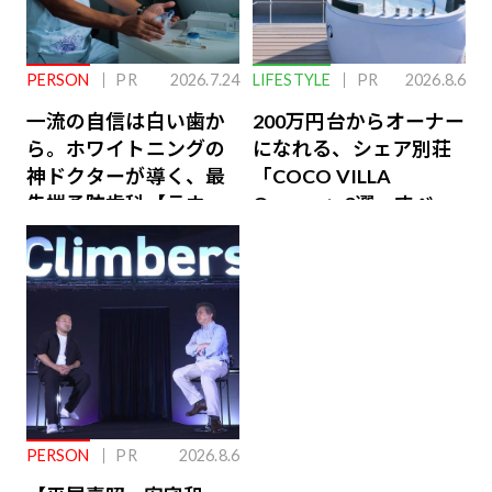
PERSON
PR
2026.7.24
LIFESTYLE
PR
2026.8.6
一流の自信は白い歯か
200万円台からオーナー
ら。ホワイトニングの
になれる、シェア別荘
神ドクターが導く、最
「COCO VILLA
先端予防歯科【ラウン
Owners」3選。すべて
ジ会員特典あり】
が絶景、収益も得られ
るその仕組みとは
PERSON
PR
2026.8.6