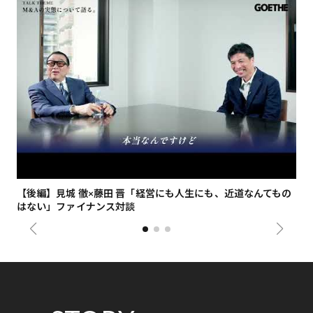
【後編】見城 徹×藤田 晋「経営にも人生にも、近道なんてもの
【
はない」ファイナンス対談
総