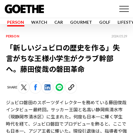
PERSON
WATCH
CAR
GOURMET
GOLF
LIFEST
PERSON
2024.05.29
「新しいジュビロの歴史を作る」失
言がちな王様小学生がクラブ幹部
へ。藤田俊哉の磐田革命
SHARE
ジュビロ磐田のスポーツダイレクターを務めている藤田俊哉
インタビュー最終回。サッカー王国と名高い静岡県清水市
（現静岡市清水区）に生まれた。何度も日本一に輝く学生
時代を経て、ジュビロ磐田でプロデビューを飾ると、ここで
も日本一、アジア王者に輝いた。現役引退後は、指導者や強