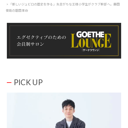
「新しいジュビロの歴史を作る」失言がちな王様小学生がクラブ幹部へ。藤田
俊哉の磐田革命
PICK UP