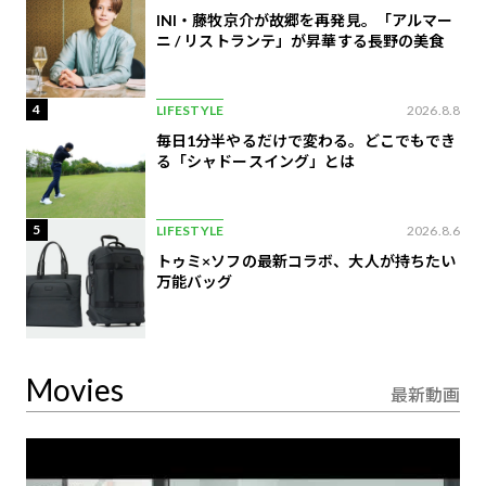
INI・藤牧京介が故郷を再発見。「アルマー
ニ / リストランテ」が昇華する長野の美食
4
LIFESTYLE
2026.8.8
毎日1分半やるだけで変わる。どこでもでき
る「シャドースイング」とは
5
LIFESTYLE
2026.8.6
トゥミ×ソフの最新コラボ、大人が持ちたい
万能バッグ
Movies
最新動画