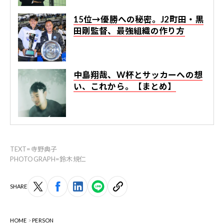
15位→優勝への秘密。J2町田・黒
田剛監督、最強組織の作り方
中島翔哉、W杯とサッカーへの想
い、これから。【まとめ】
TEXT=寺野典子
PHOTOGRAPH=鈴木規仁
SHARE
HOME
PERSON