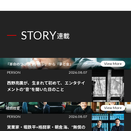
STORY
連載
View More
『革命のファンファーレ』から『夢と金』
PERSON
2026.08.07
西野亮廣が、生まれて初めて、エンタテイ
メントの“音”を聞いた日のこと
View More
相師相愛
PERSON
2026.08.07
実業家・堀鉄平×格闘家・朝倉海、“無償の