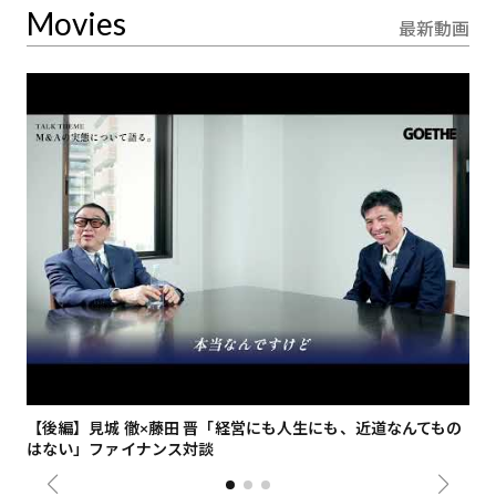
Movies
最新動画
【後編】見城 徹×藤田 晋「経営にも人生にも、近道なんてもの
【
はない」ファイナンス対談
総