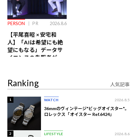
PERSON
PR
2026.8.6
【平尾喜昭 × 安宅和
人】「AIは希望にも絶
望にもなる」データサ
イエンスの先駆者が語
り合うAI時代の意思決
定
Ranking
人気記事
1
WATCH
2026.8.5
36mmのヴィンテージ"ビッグオイスター"。
ロレックス「オイスター Ref.6424」
2
LIFESTYLE
2026.8.6