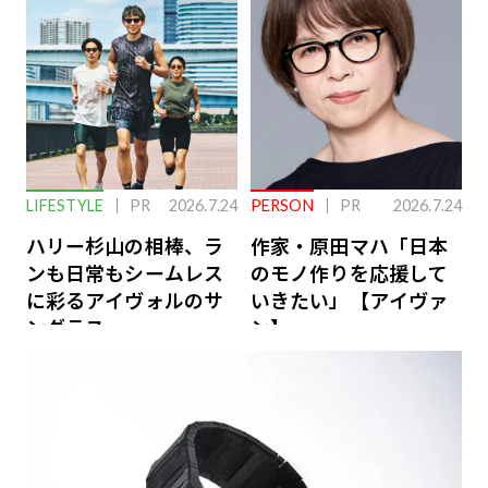
ーケアとは
LIFESTYLE
PR
2026.7.24
PERSON
PR
2026.7.24
ハリー杉山の相棒、ラ
作家・原田マハ「日本
ンも日常もシームレス
のモノ作りを応援して
に彩るアイヴォルのサ
いきたい」【アイヴァ
ングラス
ン】