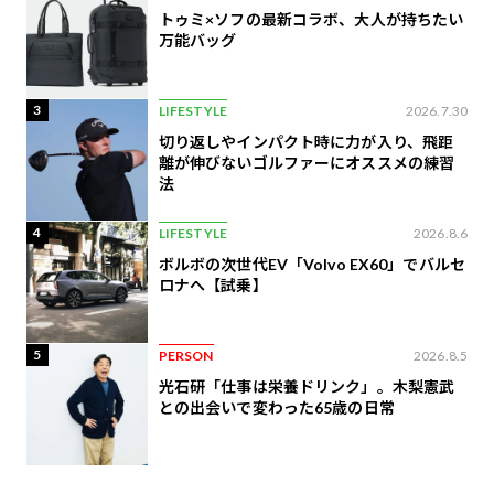
トゥミ×ソフの最新コラボ、大人が持ちたい
万能バッグ
3
LIFESTYLE
2026.7.30
切り返しやインパクト時に力が入り、飛距
離が伸びないゴルファーにオススメの練習
法
4
LIFESTYLE
2026.8.6
ボルボの次世代EV「Volvo EX60」でバルセ
ロナへ【試乗】
5
PERSON
2026.8.5
光石研「仕事は栄養ドリンク」。木梨憲武
との出会いで変わった65歳の日常