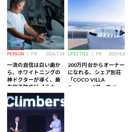
PERSON
PR
2026.7.24
LIFESTYLE
PR
2026.8.6
一流の自信は白い歯か
200万円台からオーナー
ら。ホワイトニングの
になれる、シェア別荘
神ドクターが導く、最
「COCO VILLA
先端予防歯科【ラウン
Owners」3選。すべて
ジ会員特典あり】
が絶景、収益も得られ
るその仕組みとは