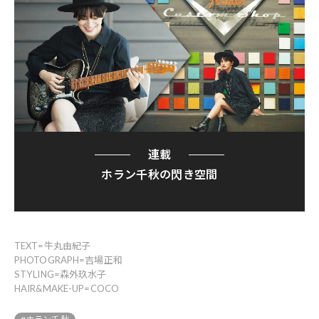
連載
ホラン千秋の閃き空間
TEXT=牛丸由紀子
PHOTOGRAPH=吉場正和
STYLING=森外玖水子
HAIR&MAKE-UP=COCO