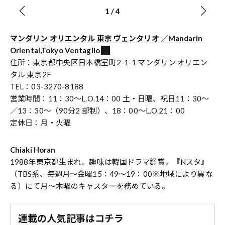
1
/
4
マンダリン オリエンタル 東京 ヴェンタリオ ／Mandarin
Oriental,Tokyo Ventaglio
住所：東京都中央区日本橋室町2-1-1 マンダリン オリエン
タル 東京2F
TEL：03-3270-8188
営業時間：11：30～L.O.14：00 土・日曜、祝日11：30～
／13：30～（90分2 部制）、18：00～L.O.21：00
定休日：月・火曜
Chiaki Horan
1988年東京都生まれ。趣味は韓国ドラマ鑑賞。『Nスタ』
（TBS系、毎週月～金曜15：49～19：00※地域により異な
る）にて月～木曜のキャスターを務めている。
連載の人気記事はコチラ