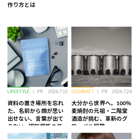
作り方とは
LIFESTYLE
PR
2026.7.15
GOURMET
PR
2026.7.24
資料の置き場所を忘れ
大分から世界へ。100％
た、名前から顔が思い
麦焼酎の元祖・二階堂
出せない、言葉が出て
酒造が挑む、革新のグ
こない…認知機能の低
ローバル戦略
下を救う、脳のインナ