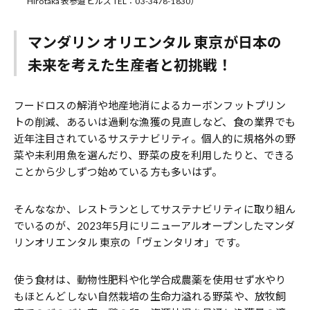
Hirotaka 表参道ヒルズ TEL：03-3478-1830）
マンダリン オリエンタル 東京が日本の
未来を考えた生産者と初挑戦！
フードロスの解消や地産地消によるカーボンフットプリン
トの削減、あるいは過剰な漁獲の見直しなど、食の業界でも
近年注目されているサステナビリティ。個人的に規格外の野
菜や未利用魚を選んだり、野菜の皮を利用したりと、できる
ことから少しずつ始めている方も多いはず。
そんななか、レストランとしてサステナビリティに取り組ん
でいるのが、2023年5月にリニューアルオープンしたマンダ
リンオリエンタル 東京の「ヴェンタリオ」です。
使う食材は、動物性肥料や化学合成農薬を使用せず水やり
もほとんどしない自然栽培の生命力溢れる野菜や、放牧飼