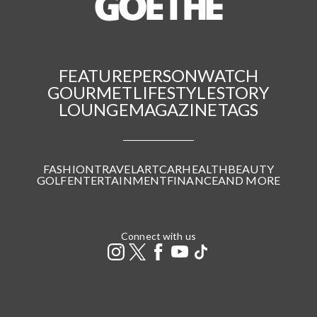
FEATURE
PERSON
WATCH
GOURMET
LIFESTYLE
STORY
LOUNGE
MAGAZINE
TAGS
FASHION
TRAVEL
ART
CAR
HEALTH
BEAUTY
GOLF
ENTERTAINMENT
FINANCE
AND MORE
Connect with us