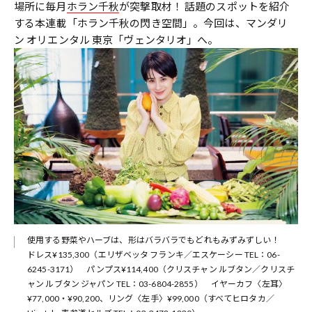
場所に毎月
ホラン千秋
が突撃取材！ 話題のスポットを紹介​
する本連載「ホラン千秋の閃き空間」。​今回は、マンダリ
ン オリエンタル 東京「ヴェンタリオ」へ。
使用する野菜やハーブは、形はバラバラでもどれもみずみずしい！
ドレス¥135,300（エリザベッタ フランキ／エスケーシー TEL：06-
6245-3171） パンプス¥114,400（クリスチャン ルブタン／クリスチ
ャン ルブタン ジャパン TEL：03-6804-2855） イヤーカフ〈左耳〉
¥77,000・¥90,200、リング〈左手〉¥99,000（すべてヒロタカ／