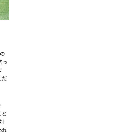
の
言っ
ま
ただ
で
こと
対
われ