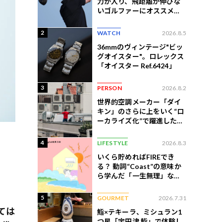
力が入り、飛距離が伸びな
いゴルファーにオススメの
練習法
2
WATCH
2026.8.5
36mmのヴィンテージ"ビッ
グオイスター"。ロレックス
「オイスター Ref.6424」
3
PERSON
2026.8.2
世界的空調メーカー「ダイ
キン」のさらに上をいく“ロ
ーカライズ化”で躍進したイ
ンドネシア企業とは？
4
LIFESTYLE
2026.8.3
いくら貯めればFIREでき
る？ 動詞“Coast”の意味か
ら学んだ「一生無理」な切
ない現実
5
GOURMET
2026.7.31
ては
鮨×テキーラ、ミシュラン1
つ星「宇田津 鮨」で体験し