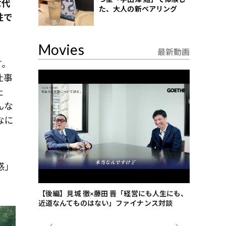
世代
た、大人の新ペアリング
性で
Movies
最新動画
す。
仕事
た
んな
なに
感」
ごした、海最
【後編】見城 徹×藤田 晋「経営にも人生にも、
【ゲーテ9
近道なんてものはない」ファイナンス対談
ンタビュー
ジネス戦略