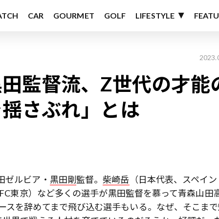
ATCH
CAR
GOURMET
GOLF
LIFESTYLE
FEATU
2023.
田監督流、Z世代の才能
を揺さぶれ」とは
田ゼルビア・
黒田剛
監督。
柴崎岳
（日本代表、スペイン
、FC東京）など多くの選手が黒田監督を慕って青森山田
ユースを辞めてまで飛び込む選手もいる。なぜ、そこまで