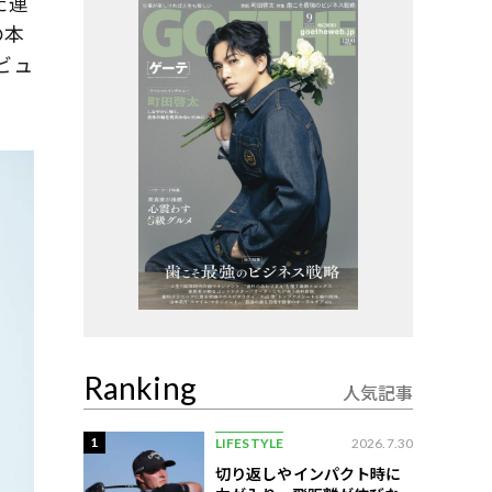
た連
の本
ビュ
Ranking
人気記事
1
LIFESTYLE
2026.7.30
切り返しやインパクト時に