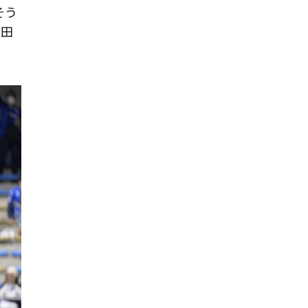
そう
山田