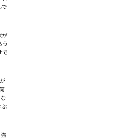
んで
状が
ろう
けで
が
何
とな
さぶ
に強