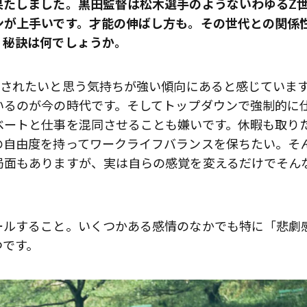
果たしました。黒田監督は松木選手のようないわゆるZ
ンが上手いです。才能の伸ばし方も。その世代との関係
、秘訣は何でしょうか。
されたいと思う気持ちが強い傾向にあると感じていま
いるのが今の時代です。そしてトップダウンで強制的に
ベートと仕事を混同させることも嫌いです。休暇も取り
の自由度を持ってワークライフバランスを保ちたい。そ
局面もありますが、実は自らの感覚を変えるだけでそん
ールすること。いくつかある感情のなかでも特に「悲劇
つです。
歌舞伎俳優・尾上右近が休息を過
前列ホテル「UMITO 熱海 別邸」