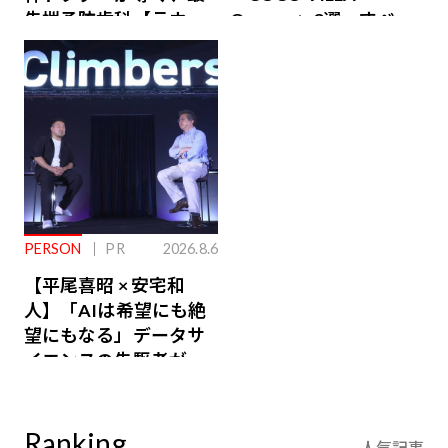
先端予防歯科【ラウン
Owners」3選。すべて
ジ会員特典あり】
が絶景、収益も得られ
るその仕組みとは
PERSON
PR
2026.8.6
【平尾喜昭 × 安宅和
人】「AIは希望にも絶
望にもなる」データサ
イエンスの先駆者が語
り合うAI時代の意思決
定
Ranking
人気記事