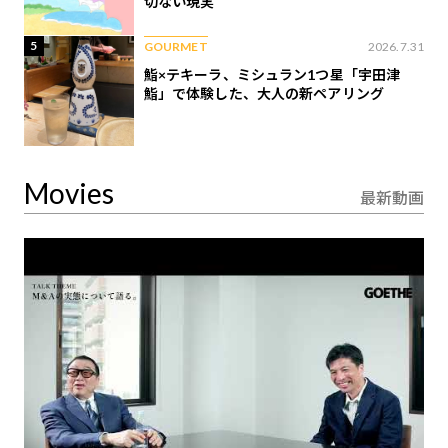
切ない現実
5
GOURMET
2026.7.31
鮨×テキーラ、ミシュラン1つ星「宇田津
鮨」で体験した、大人の新ペアリング
Movies
最新動画