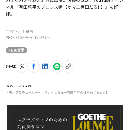
ネル『有田哲平のプロレス噺【オマエ有田だろ!!】』も好
評。
TEXT=村上早苗
PHOTOGRAPH=杉田裕一
#有田哲平
SHARE
HOME
PERSON
天才プロデューサー・くりぃむしちゅー有田哲平の仕事術【まとめ】