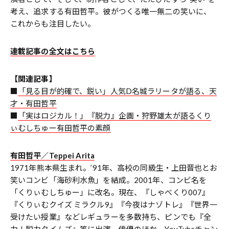
考え、追求する有田哲平。彼がつくる唯一無二の笑いに、
これからも注目したい。
連載記事の全文はこちら
【関連記事】
■
「見る目が的確で、鋭い」人気D名城ラリータが語る、天
才・有田哲平
■
「実はロジカル！」『脱力』企画・狩野雄太が語るくり
ぃむしちゅー有田哲平の素顔
有田哲平／Teppei Arita
1971年熊本県生まれ。’91年、高校の同級生・上田晋也とお
笑いコンビ「海砂利水魚」を結成。2001年、コンビ名を
「くりぃむしちゅー」に改名。現在、『しゃべくり007』
『くりぃむクイズ ミラクル9』『今夜はナゾトレ』『世界一
受けたい授業』などレギュラーを多数持ち、ピンでも『全
力！脱力タイムズ』等に出演。俳優のほか、YouTubeチャン