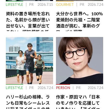
LIFESTYLE
PR
2026.7.15
GOURMET
PR
2026.7.24
資料の置き場所を忘れ
大分から世界へ。100％
た、名前から顔が思い
麦焼酎の元祖・二階堂
出せない、言葉が出て
酒造が挑む、革新のグ
こない…認知機能の低
ローバル戦略
下を救う、脳のインナ
ーケアとは
LIFESTYLE
PR
2026.7.24
PERSON
PR
2026.7.24
ハリー杉山の相棒、ラ
作家・原田マハ「日本
ンも日常もシームレス
のモノ作りを応援して
に彩るアイヴォルのサ
いきたい」【アイヴァ