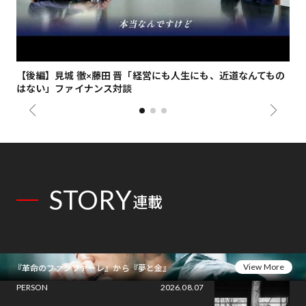
【後編】見城 徹×藤田 晋「経営にも人生にも、近道なんてもの
【
はない」ファイナンス対談
総
STORY
連載
View More
『革命のファンファーレ』から『夢と金』
PERSON
2026.08.07