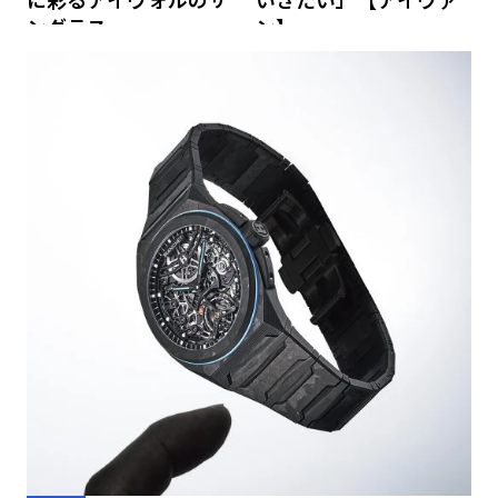
ングラス
ン】