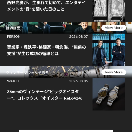
西野亮廣が、生まれて初めて、エンタテイ
メントの“音”を聞いた日のこと
View More
相師相愛
PERSON
2026.08.07
実業家・堀鉄平×格闘家・朝倉海、“無償の
支援”が生む成功の循環とは
View More
ヴィンテージウォッチ再考
WATCH
2026.08.05
36mmのヴィンテージ"ビッグオイスタ
ー"。ロレックス「オイスター Ref.6424」