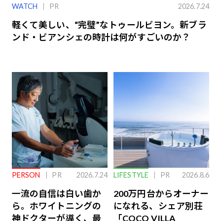
WATCH
PR
2026.7.24
軽くて美しい、“完璧”なトゥールビヨン。新ブラ
ンド・ビアンシェの時計は何がすごいのか？
PERSON
PR
2026.7.24
LIFESTYLE
PR
2026.8.6
一流の自信は白い歯か
200万円台からオーナー
ら。ホワイトニングの
になれる、シェア別荘
神ドクターが導く、最
「COCO VILLA