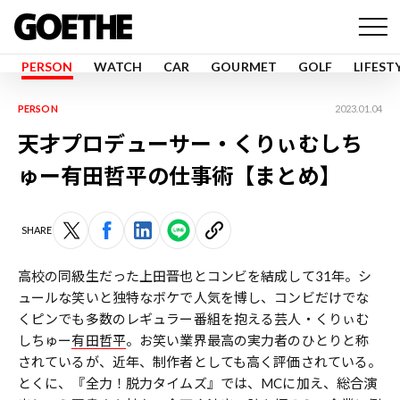
PERSON
WATCH
CAR
GOURMET
GOLF
LIFEST
PERSON
2023.01.04
天才プロデューサー・くりぃむしち
ゅー有田哲平の仕事術【まとめ】
SHARE
高校の同級生だった上田晋也とコンビを結成して31年。シ
ュールな笑いと独特なボケで人気を博し、コンビだけでな
くピンでも多数のレギュラー番組を抱える芸人・くりぃむ
しちゅー
有田哲平
。お笑い業界最高の実力者のひとりと称
されているが、近年、制作者としても高く評価されている。
とくに、『全力！脱力タイムズ』では、MCに加え、総合演