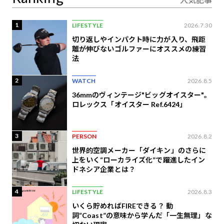
1
LIFESTYLE
2026.7.30
切り返しやインパクト時に力が入り、飛距
離が伸びないゴルファーにオススメの練習
法
2
WATCH
2026.8.5
36mmのヴィンテージ"ビッグオイスター"。
ロレックス「オイスター Ref.6424」
3
PERSON
2026.8.2
世界的空調メーカー「ダイキン」のさらに
上をいく“ローカライズ化”で躍進したイン
ドネシア企業とは？
4
LIFESTYLE
2026.8.3
いくら貯めればFIREできる？ 動
詞“Coast”の意味から学んだ「一生無理」な