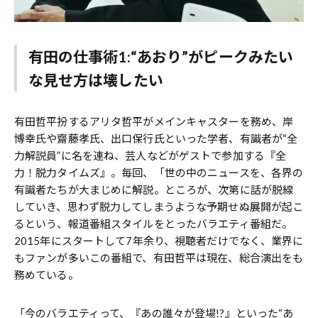
有田の仕事術1:“あおり”がピークみたい
な見せ方は壊したい
有田哲平扮するアリタ哲平がメインキャスターを務め、岸
博幸氏や齋藤孝氏、出口保行氏といった学者、有識者が“全
力解説員”に名を連ね、芸人などがゲストで参加する『全
力！脱力タイムズ』。毎回、「世の中のニュースを、各界の
有識者たちが大まじめに解説。ところが、次第に話が脱線
していき、思わず脱力してしまうような予期せぬ展開が起こ
るという、報道番組スタイルをとったバラエティ番組だ。
2015年にスタートして7年余り、視聴者だけでなく、業界に
もファンが多いこの番組で、有田哲平は現在、総合演出をも
務めている。
「今のバラエティって、『あの誰々が登場!?』といった“あ