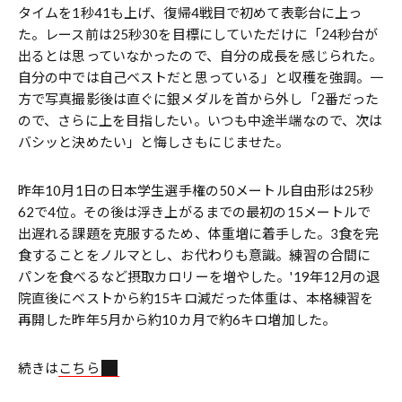
タイムを1秒41も上げ、復帰4戦目で初めて表彰台に上っ
た。レース前は25秒30を目標にしていただけに「24秒台が
出るとは思っていなかったので、自分の成長を感じられた。
自分の中では自己ベストだと思っている」と収穫を強調。一
方で写真撮影後は直ぐに銀メダルを首から外し「2番だった
ので、さらに上を目指したい。いつも中途半端なので、次は
バシッと決めたい」と悔しさもにじませた。
昨年10月1日の日本学生選手権の50メートル自由形は25秒
62で4位。その後は浮き上がるまでの最初の15メートルで
出遅れる課題を克服するため、体重増に着手した。3食を完
食することをノルマとし、お代わりも意識。練習の合間に
パンを食べるなど摂取カロリーを増やした。'19年12月の退
院直後にベストから約15キロ減だった体重は、本格練習を
再開した昨年5月から約10カ月で約6キロ増加した。
続きは
こちら