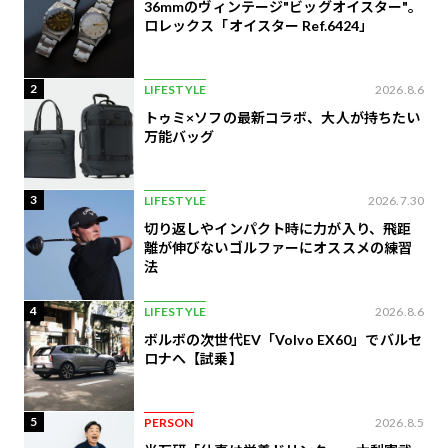
36mmのヴィンテージ"ビッグオイスター"。
ロレックス「オイスター Ref.6424」
2
LIFESTYLE
2026.8.6
トゥミ×ソフの最新コラボ、大人が持ちたい
万能バッグ
3
LIFESTYLE
2026.7.30
切り返しやインパクト時に力が入り、飛距
離が伸びないゴルファーにオススメの練習
法
4
LIFESTYLE
2026.8.6
ボルボの次世代EV「Volvo EX60」でバルセ
ロナへ【試乗】
5
PERSON
2026.8.5