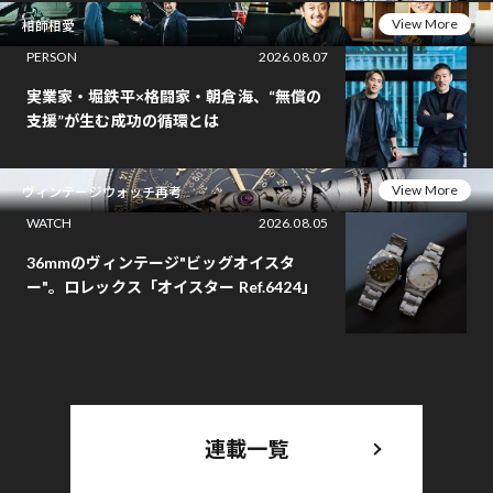
View More
相師相愛
PERSON
2026.08.07
実業家・堀鉄平×格闘家・朝倉海、“無償の
支援”が生む成功の循環とは
View More
ヴィンテージウォッチ再考
WATCH
2026.08.05
36mmのヴィンテージ"ビッグオイスタ
ー"。ロレックス「オイスター Ref.6424」
連載一覧