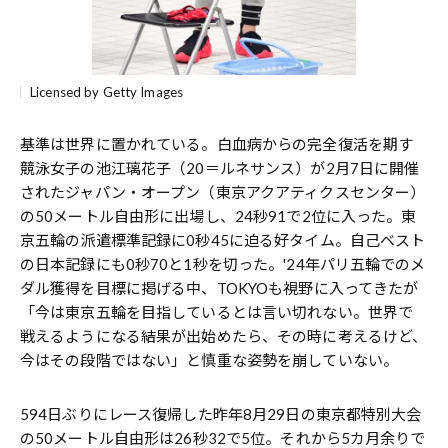
Licensed by Getty Images
基準は世界に置かれている。白血病からの完全復活を期す
競泳女子の池江璃花子（20＝ルネサンス）が2月7日に開催
されたジャパン・オープン（東京アクアティクスセンター）
の50メートル自由形に出場し、24秒91で2位に入った。東
京五輪の派遣標準記録に0秒45に迫る好タイム。自己ベスト
の日本記録にも0秒70と1秒を切った。'24年パリ五輪でのメ
ダル獲得を目標に掲げる中、TOKYOも視野に入ってきたが
「今は東京五輪を目指しているとは言い切れない。世界で
戦えるようになる結果が出始めたら、その時に考えるけど、
今はその段階ではない」と慎重な姿勢を崩していない。
594日ぶりにレース復帰した昨年8月29日の東京都特別大会
の50メートル自由形は26秒32で5位。それから5カ月余りで