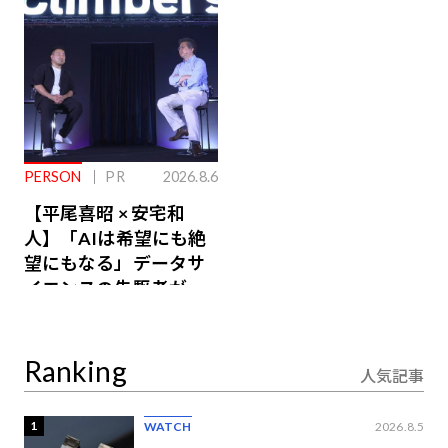
PERSON
PR
2026.8.6
【平尾喜昭 × 安宅和
人】「AIは希望にも絶
望にもなる」データサ
イエンスの先駆者が語
り合うAI時代の意思決
定
Ranking
人気記事
1
WATCH
2026.8.5