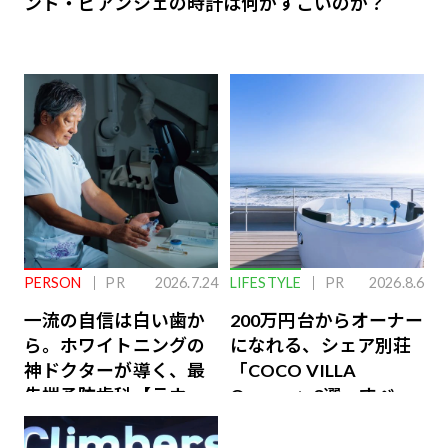
ンド・ビアンシェの時計は何がすごいのか？
PERSON
PR
2026.7.24
LIFESTYLE
PR
2026.8.6
一流の自信は白い歯か
200万円台からオーナー
ら。ホワイトニングの
になれる、シェア別荘
神ドクターが導く、最
「COCO VILLA
先端予防歯科【ラウン
Owners」3選。すべて
ジ会員特典あり】
が絶景、収益も得られ
るその仕組みとは