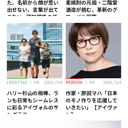
た、名前から顔が思い
麦焼酎の元祖・二階堂
出せない、言葉が出て
酒造が挑む、革新のグ
こない…認知機能の低
ローバル戦略
下を救う、脳のインナ
ーケアとは
LIFESTYLE
PR
2026.7.24
PERSON
PR
2026.7.24
ハリー杉山の相棒、ラ
作家・原田マハ「日本
ンも日常もシームレス
のモノ作りを応援して
に彩るアイヴォルのサ
いきたい」【アイヴァ
ングラス
ン】