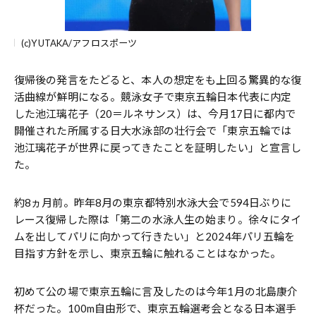
(c)YUTAKA/アフロスポーツ
復帰後の発言をたどると、本人の想定をも上回る驚異的な復
活曲線が鮮明になる。競泳女子で東京五輪日本代表に内定
した池江璃花子（20＝ルネサンス）は、今月17日に都内で
開催された所属する日大水泳部の壮行会で「東京五輪では
池江璃花子が世界に戻ってきたことを証明したい」と宣言し
た。
約8ヵ月前。昨年8月の東京都特別水泳大会で594日ぶりに
レース復帰した際は「第二の水泳人生の始まり。徐々にタイ
ムを出してパリに向かって行きたい」と2024年パリ五輪を
目指す方針を示し、東京五輪に触れることはなかった。
初めて公の場で東京五輪に言及したのは今年1月の北島康介
杯だった。100m自由形で、東京五輪選考会となる日本選手