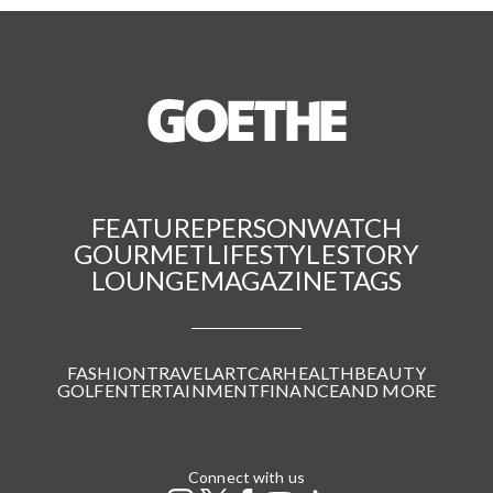
FEATURE
PERSON
WATCH
GOURMET
LIFESTYLE
STORY
LOUNGE
MAGAZINE
TAGS
FASHION
TRAVEL
ART
CAR
HEALTH
BEAUTY
GOLF
ENTERTAINMENT
FINANCE
AND MORE
Connect with us