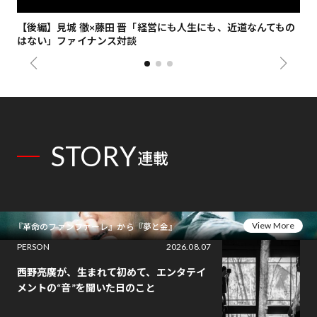
【後編】見城 徹×藤田 晋「経営にも人生にも、近道なんてもの
【
はない」ファイナンス対談
総
STORY
連載
View More
『革命のファンファーレ』から『夢と金』
PERSON
2026.08.07
西野亮廣が、生まれて初めて、エンタテイ
メントの“音”を聞いた日のこと