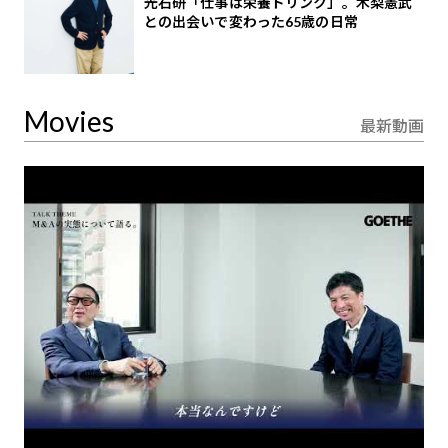
光石研「仕事は栄養ドリンク」。木梨憲武
との出会いで変わった65歳の日常
Movies
最新動画