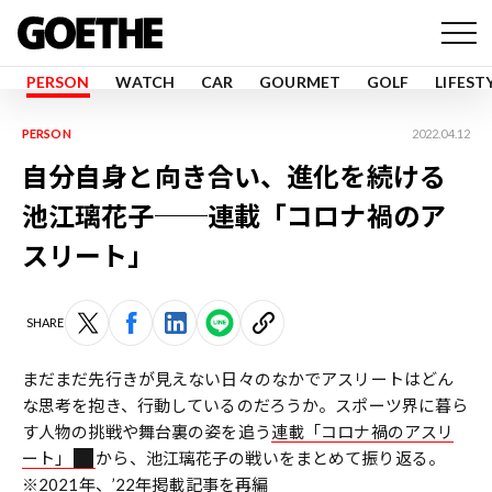
PERSON
WATCH
CAR
GOURMET
GOLF
LIFEST
PERSON
2022.04.12
自分自身と向き合い、進化を続ける
池江璃花子──連載「コロナ禍のア
スリート」
SHARE
まだまだ先行きが見えない日々のなかでアスリートはどん
な思考を抱き、行動しているのだろうか。スポーツ界に暮ら
す人物の挑戦や舞台裏の姿を追う
連載「コロナ禍のアスリ
ート」
から、池江璃花子の戦いをまとめて振り返る。
※2021年、’22年掲載記事を再編