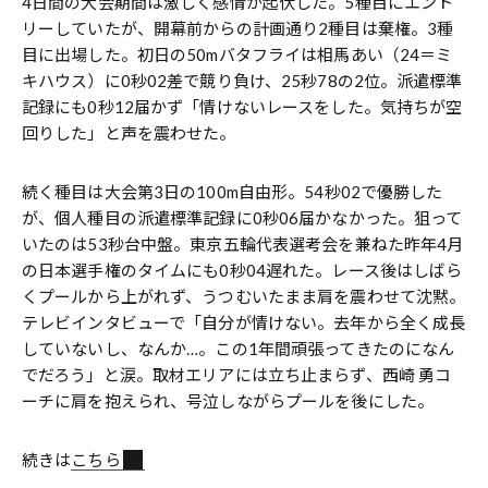
4日間の大会期間は激しく感情が起伏した。5種目にエント
リーしていたが、開幕前からの計画通り2種目は棄権。3種
目に出場した。初日の50mバタフライは相馬あい（24＝ミ
キハウス）に0秒02差で競り負け、25秒78の2位。派遣標準
記録にも0秒12届かず「情けないレースをした。気持ちが空
回りした」と声を震わせた。
続く種目は大会第3日の100m自由形。54秒02で優勝した
が、個人種目の派遣標準記録に0秒06届かなかった。狙って
いたのは53秒台中盤。東京五輪代表選考会を兼ねた昨年4月
の日本選手権のタイムにも0秒04遅れた。レース後はしばら
くプールから上がれず、うつむいたまま肩を震わせて沈黙。
テレビインタビューで「自分が情けない。去年から全く成長
していないし、なんか…。この1年間頑張ってきたのになん
でだろう」と涙。取材エリアには立ち止まらず、西崎 勇コ
ーチに肩を抱えられ、号泣しながらプールを後にした。
続きは
こちら