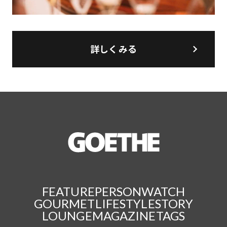
詳しくみる
FEATURE
PERSON
WATCH
GOURMET
LIFESTYLE
STORY
LOUNGE
MAGAZINE
TAGS