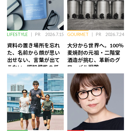
LIFESTYLE
PR
2026.7.15
GOURMET
PR
2026.7.24
資料の置き場所を忘れ
大分から世界へ。100％
た、名前から顔が思い
麦焼酎の元祖・二階堂
出せない、言葉が出て
酒造が挑む、革新のグ
こない…認知機能の低
ローバル戦略
下を救う、脳のインナ
ーケアとは