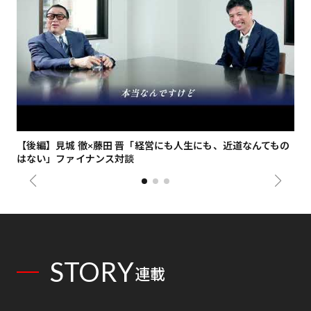
【後編】見城 徹×藤田 晋「経営にも人生にも、近道なんてもの
【
はない」ファイナンス対談
総
STORY
連載