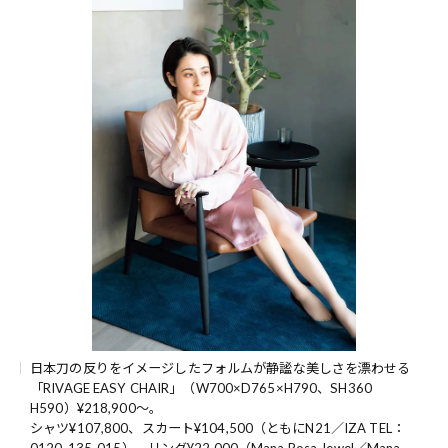
日本刀の反りをイメージしたフォルムが静謐な美しさを漂わせる
「RIVAGE EASY CHAIR」（W700×D765×H790、SH360
H590）¥218,900～。
シャツ¥107,800、スカート¥104,500（ともにN21／IZA TEL：