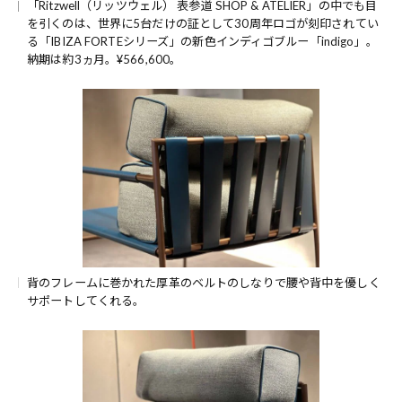
「Ritzwell（リッツウェル） 表参道 SHOP & ATELIER」の中でも目
を引くのは、世界に5台だけの証として30周年ロゴが刻印されてい
る「IBIZA FORTEシリーズ」の新色インディゴブルー「indigo」。
納期は約3ヵ月。¥566,600。
背のフレームに巻かれた厚革のベルトのしなりで腰や背中を優しく
サポートしてくれる。