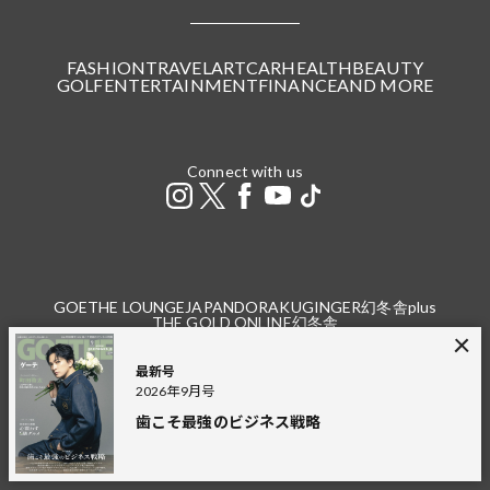
FASHION
TRAVEL
ART
CAR
HEALTH
BEAUTY
GOLF
ENTERTAINMENT
FINANCE
AND MORE
Connect with us
GOETHE LOUNGE
JAPANDORAKU
GINGER
幻冬舎plus
THE GOLD ONLINE
幻冬舎
最新号
広告掲載
プライバシーポリシー
利用規約
特定商取引法に基づく表記
お問い合わせ（個人）
2026年9月号
お問い合わせ（法人）
採用情報
歯こそ最強のビジネス戦略