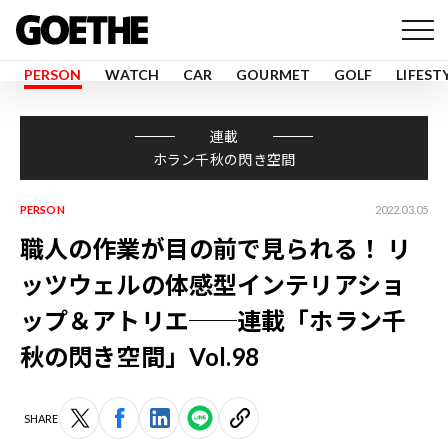
PERSON
WATCH
CAR
GOURMET
GOLF
LIFEST
連載
ホラン千秋の閃き空間
PERSON
2022.03.05
職人の作業が目の前で見られる！ リ
ッツウェルの体感型インテリアショ
ップ＆アトリエ──連載「ホラン千
秋の閃き空間」Vol.98
SHARE