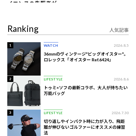
イエンスの先駆者が語
り合うAI時代の意思決
定
Ranking
人気記事
1
WATCH
2026.8.5
36mmのヴィンテージ"ビッグオイスター"。
ロレックス「オイスター Ref.6424」
2
LIFESTYLE
2026.8.6
トゥミ×ソフの最新コラボ、大人が持ちたい
万能バッグ
3
LIFESTYLE
2026.7.30
切り返しやインパクト時に力が入り、飛距
離が伸びないゴルファーにオススメの練習
法