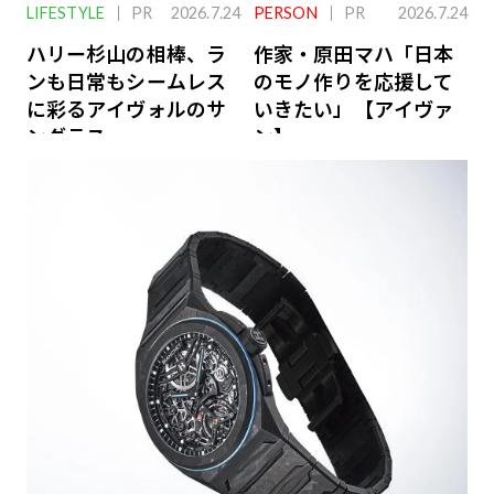
LIFESTYLE
PR
2026.7.24
PERSON
PR
2026.7.24
ハリー杉山の相棒、ラ
作家・原田マハ「日本
ンも日常もシームレス
のモノ作りを応援して
に彩るアイヴォルのサ
いきたい」【アイヴァ
ングラス
ン】