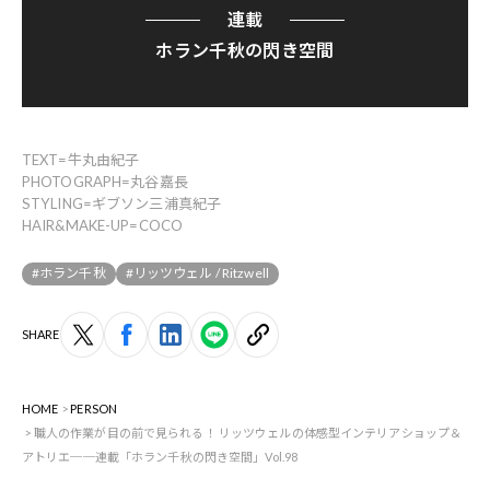
連載
ホラン千秋の閃き空間
TEXT=牛丸由紀子
PHOTOGRAPH=丸谷嘉長
STYLING=ギブソン三浦真紀子
HAIR&MAKE-UP=COCO
#ホラン千秋
#リッツウェル / Ritzwell
SHARE
HOME
PERSON
職人の作業が目の前で見られる！ リッツウェルの体感型インテリアショップ＆
アトリエ──連載「ホラン千秋の閃き空間」Vol.98