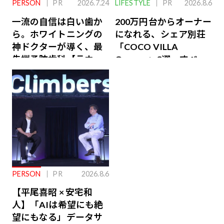
PERSON
PR
2026.7.24
LIFESTYLE
PR
2026.8.6
一流の自信は白い歯か
200万円台からオーナー
ら。ホワイトニングの
になれる、シェア別荘
神ドクターが導く、最
「COCO VILLA
先端予防歯科【ラウン
Owners」3選。すべて
ジ会員特典あり】
が絶景、収益も得られ
るその仕組みとは
PERSON
PR
2026.8.6
【平尾喜昭 × 安宅和
人】「AIは希望にも絶
望にもなる」データサ