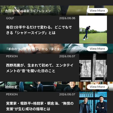
View More
吉田洋一郎の最新ゴルフレッスン
GOLF
2026.08.08
毎日1分半やるだけで変わる。どこでもで
きる「シャドースイング」とは
View More
『革命のファンファーレ』から『夢と金』
PERSON
2026.08.07
西野亮廣が、生まれて初めて、エンタテイ
メントの“音”を聞いた日のこと
View More
相師相愛
PERSON
2026.08.07
実業家・堀鉄平×格闘家・朝倉海、“無償の
支援”が生む成功の循環とは