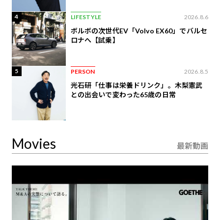
4
LIFESTYLE
2026.8.6
ボルボの次世代EV「Volvo EX60」でバルセ
ロナへ【試乗】
5
PERSON
2026.8.5
光石研「仕事は栄養ドリンク」。木梨憲武
との出会いで変わった65歳の日常
Movies
最新動画