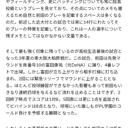
やフィールディング、更にバッティングについても常に超高
校級というプレーを見せており、その点についてのメモも増
えるため自然と前田のプレーを記載するスペースは多くなる
のだ。前述した近大付との試合では実に14行にわたってそ
のプレーの特徴を記載しており、これは一人の選手について
残すメモとしてはなかなかない文量である。
そして最も強く印象に残っているのが高校生活最後の試合と
なった3年夏の東大阪大柏原戦だ。この試合、前田は先発マ
ウンドを背番号10の富田康祐（元DeNA）に譲り、4番レフ
トで出場。しかし富田が立ち上がりから相手打線に打ち込
まれ、2回には緊急リリーフでマウンドに上がることとな
る。ほとんど投球練習ができなかった影響もあって前田もい
きなり連続四球を与えるなど流れを止めることはできず、2
回終了時点でスコアは1対8。5回表には更に1点を追加され
てビハインドは8点となり、球場にいた誰しもがPL学園のコ
ールド負けを予感する展開となった。