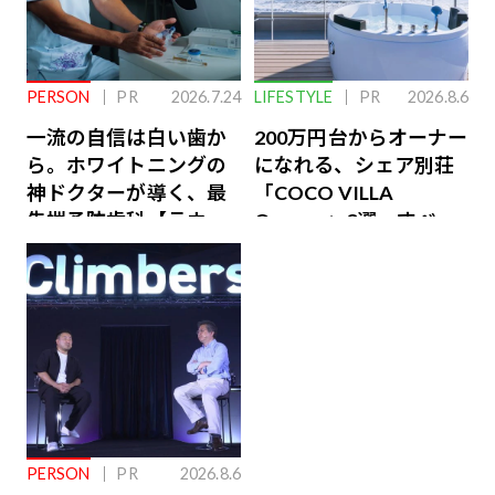
PERSON
PR
2026.7.24
LIFESTYLE
PR
2026.8.6
一流の自信は白い歯か
200万円台からオーナー
ら。ホワイトニングの
になれる、シェア別荘
神ドクターが導く、最
「COCO VILLA
先端予防歯科【ラウン
Owners」3選。すべて
ジ会員特典あり】
が絶景、収益も得られ
るその仕組みとは
PERSON
PR
2026.8.6