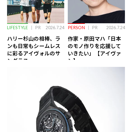
LIFESTYLE
PR
2026.7.24
PERSON
PR
2026.7.24
ハリー杉山の相棒、ラ
作家・原田マハ「日本
ンも日常もシームレス
のモノ作りを応援して
に彩るアイヴォルのサ
いきたい」【アイヴァ
ングラス
ン】