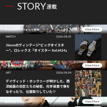
STORY
連載
View More
ヴィンテージウォッチ再考
WATCH
2026.08.05
36mmのヴィンテージ"ビッグオイスタ
ー"。ロレックス「オイスター Ref.6424」
View More
アートというお買い物
ART
2026.08.04
デイヴィッド・ホックニーが明かした、西
洋絵画の巨匠たちの秘密。光学装置で像を
なぞったり、位置取りしていた!?
View More
桝本壮志コラム