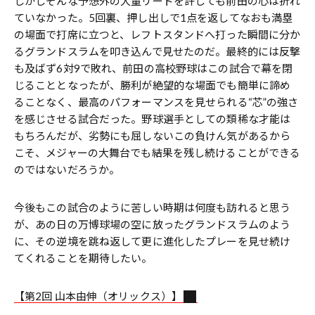
しかしそんな予想外の大量リードを許しても前田の心は折れ
ていなかった。5回裏、押し出しで1点を返してなおも満塁
の場面で打席に立つと、レフトスタンドへ打った瞬間に分か
るグランドスラムを叩き込んで見せたのだ。最終的には反撃
も及ばず6対9で敗れ、前田の高校野球はこの試合で幕を閉
じることとなったが、勝利が絶望的な場面でも簡単に諦め
ることなく、最高のパフォーマンスを見せられる“芯”の強さ
を感じさせる試合だった。野球選手としての類稀な才能は
もちろんだが、劣勢にも屈しないこの負けん気があるから
こそ、メジャーの大舞台でも結果を残し続けることができる
のではないだろうか。
今後もこの試合のように苦しい時期は何度も訪れると思う
が、あの日の万博球場の空に放ったグランドスラムのよう
に、その逆境を跳ね返して更に進化したプレーを見せ続け
てくれることを期待したい。
【第2回 山本由伸（オリックス）】