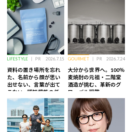
LIFESTYLE
PR
2026.7.15
GOURMET
PR
2026.7.24
資料の置き場所を忘れ
大分から世界へ。100％
た、名前から顔が思い
麦焼酎の元祖・二階堂
出せない、言葉が出て
酒造が挑む、革新のグ
こない…認知機能の低
ローバル戦略
下を救う、脳のインナ
ーケアとは