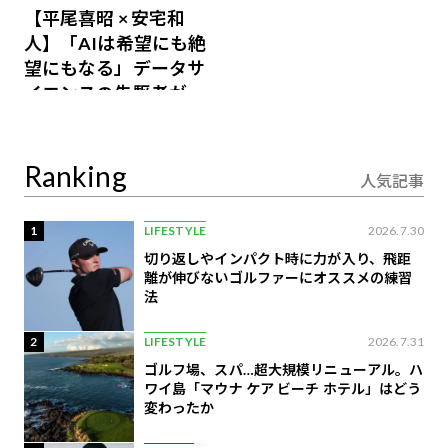
【平尾喜昭 × 安宅和
人】「AIは希望にも絶
望にもなる」データサ
イエンスの先駆者が語
り合うAI時代の意思決
定
Ranking
人気記事
1
LIFESTYLE
2026.7.30
切り返しやインパクト時に力が入り、飛距
離が伸びないゴルファーにオススメの練習
法
2
LIFESTYLE
2026.7.31
ゴルフ場、スパ…超大規模リニューアル。ハ
ワイ島「マウナ ケア ビーチ ホテル」はどう
変わったか