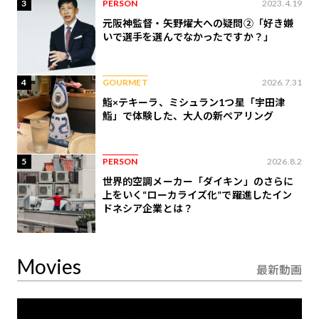
3
PERSON
2023.4.19
元阪神監督・矢野燿大への疑問②「好き嫌
いで選手を選んでなかったですか？」
4
GOURMET
2026.7.31
鮨×テキーラ、ミシュラン1つ星「宇田津
鮨」で体験した、大人の新ペアリング
5
PERSON
2026.8.2
世界的空調メーカー「ダイキン」のさらに
上をいく“ローカライズ化”で躍進したイン
ドネシア企業とは？
Movies
最新動画