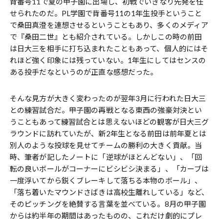
背番号11で夏の甲子園に出場し、初戦でいきなり先発を任
せられたのだ。PL学園で背番号11の1年生投手ということ
で桑田真澄を連想させるということもあり、多くのメディア
で『桑田二世』とも紹介されている。しかしこの時の前田
は日大三を相手に打ち込まれたこともあって、個人的にはそ
れほど強く印象には残っていない。1年生にしてはセンスの
ある投手だなというのが正直な感想だった。
そんな見方が大きく変わったのが翌年3月に行われた日大三
との練習試合だ。甲子園の再戦となる東西の強豪対決とい
うこともあって練習試合とは思えないほどの観客が日大三グ
ラウンドに訪れていたが、新2年生となる前田は前年夏とは
別人のような投球を見せてチームの勝利の大きく貢献。当
時、筆者が記したノートに「逆球がほとんどない」、「回
転の良いボールがコーナーにビシビシ決まる」、「カーブは
一度浮いてから鋭くブレーキして落ちる本物のボール」、
「落ち着いたマウンドさばきは高校生離れしている」など、
そのピッチングを絶賛する言葉を並べている。8月の甲子園
からは約半年の期間はあったものの、これだけ劇的にプレ