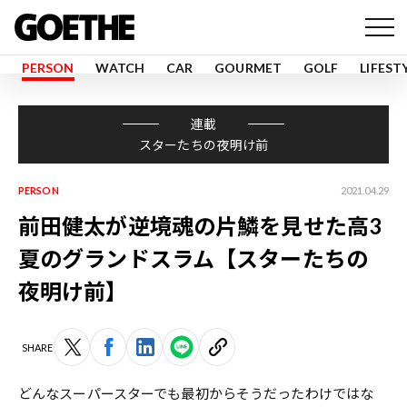
PERSON
WATCH
CAR
GOURMET
GOLF
LIFEST
連載
スターたちの夜明け前
PERSON
2021.04.29
前田健太が逆境魂の片鱗を見せた高3
夏のグランドスラム【スターたちの
夜明け前】
SHARE
どんなスーパースターでも最初からそうだったわけではな