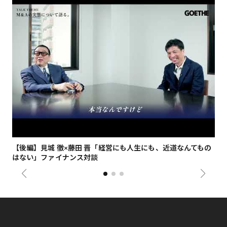
【後編】見城 徹×藤田 晋「経営にも人生にも、近道なんてもの
【
はない」ファイナンス対談
総