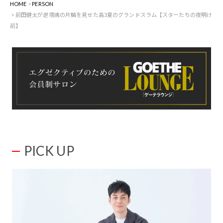
HOME
PERSON
前田健太が逆境魂の片鱗を見せた高3夏のグランドスラム【スターたちの夜明け
前】
PICK UP