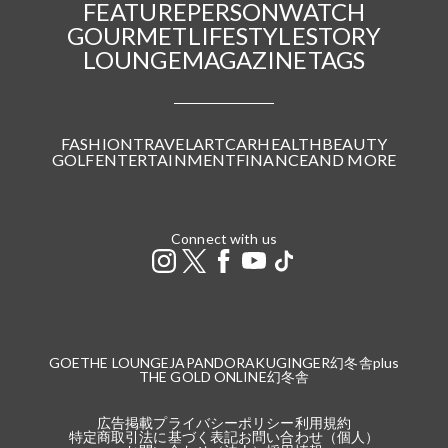
FEATURE
PERSON
WATCH
GOURMET
LIFESTYLE
STORY
LOUNGE
MAGAZINE
TAGS
FASHION
TRAVEL
ART
CAR
HEALTH
BEAUTY
GOLF
ENTERTAINMENT
FINANCE
AND MORE
Connect with us
GOETHE LOUNGE
JAPANDORAKU
GINGER
幻冬舎plus
THE GOLD ONLINE
幻冬舎
広告掲載
プライバシーポリシー
利用規約
特定商取引法に基づく表記
お問い合わせ（個人）