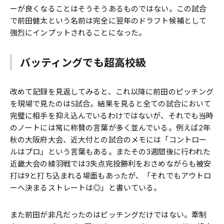
ーが良くなることはそうそうあるものではない。この試合
で前田健太という名前は完全に翌年のドラフト候補として
強烈にインプットされることになった。
バッティングでも超高校級
改めて記録を見返してみると、これ以降に前田のピッチング
を現場で見たのは5試合。結果を見ると全ての試合において
完璧に相手を抑え込んでいるわけではないが、それでも当時
のノートには常に称賛の言葉が多く並んでいる。例えば2年
秋の大阪府大会、近大付との試合のメモには「コントロー
ルはプロ」という言葉もある。またその3週間後に行われた
近畿大会の綾羽戦では3失点完投勝利をおさめながらも被安
打は9と打ち込まれる場面もあったが、「それでもアウトロ
ーへ決まるストレートは◎」と書いている。
また前田が非凡だったのはピッチングだけではない。牽制