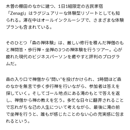
木曽の棚田のなかに建つ、1日1組限定の古民家宿
「Zenagi」はラグジュアリーな体験型リゾートとしても知
られる。滞在中はオールインクルーシブで、さまざまな体験
プランも含まれている。
そのひとつ「森の禅体験」は、厳しい修行を積んだ禅僧のも
と禅問答・歩行禅・坐禅の3つの禅体験を行うツアー。心が
疲れた現代のビジネスパーソンを癒やすと評判のプログラ
ムだ。
森の入り口で禅僧から“問い”を投げかけられ、1時間ほど森
のなかを無言で歩く歩行禅を行いながら、参加者は答えを
探していく。そしてゴール地点にある滝のもとで答えを返
し、禅僧から禅の教えを乞う。多忙な日々に翻弄されること
で忘れがちな己の人生について考えながら、最後に滝の前
で坐禅を行うと、誰もが感じたことのない心の充実感に包ま
れるという。