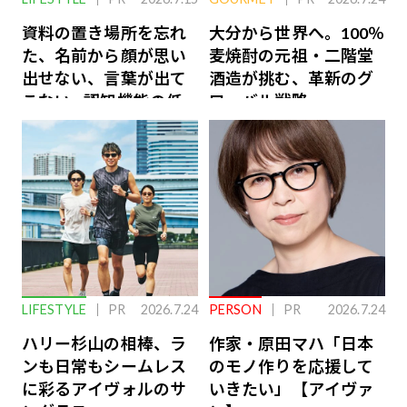
資料の置き場所を忘れ
大分から世界へ。100％
た、名前から顔が思い
麦焼酎の元祖・二階堂
出せない、言葉が出て
酒造が挑む、革新のグ
こない…認知機能の低
ローバル戦略
下を救う、脳のインナ
ーケアとは
LIFESTYLE
PR
2026.7.24
PERSON
PR
2026.7.24
ハリー杉山の相棒、ラ
作家・原田マハ「日本
ンも日常もシームレス
のモノ作りを応援して
に彩るアイヴォルのサ
いきたい」【アイヴァ