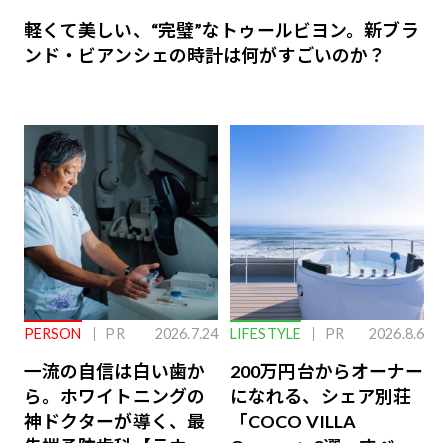
軽くて美しい、“完璧”なトゥールビヨン。新ブラ
ンド・ビアンシェの時計は何がすごいのか？
PERSON
PR
2026.7.24
LIFESTYLE
PR
2026.8.6
一流の自信は白い歯か
200万円台からオーナー
ら。ホワイトニングの
になれる、シェア別荘
神ドクターが導く、最
「COCO VILLA
先端予防歯科【ラウン
Owners」3選。すべて