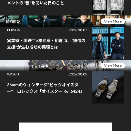
メントの“音”を聞いた日のこと
View More
相師相愛
PERSON
2026.08.07
実業家・堀鉄平×格闘家・朝倉海、“無償の
支援”が生む成功の循環とは
View More
ヴィンテージウォッチ再考
WATCH
2026.08.05
36mmのヴィンテージ"ビッグオイスタ
ー"。ロレックス「オイスター Ref.6424」