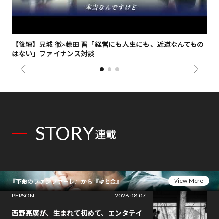
【後編】見城 徹×藤田 晋「経営にも人生にも、近道なんてもの
【
はない」ファイナンス対談
総
STORY
連載
View More
『革命のファンファーレ』から『夢と金』
PERSON
2026.08.07
西野亮廣が、生まれて初めて、エンタテイ