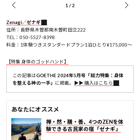
1
/
2
Zenagi／ゼナギ
住所：長野県木曽郡南木曽町田立222
TEL：050-5527-8398
料金：1体験つきスタンダードプラン1泊ひとり¥175,000～
【特集 身体のゴッドハンド】
この記事は
GOETHE 2024年5月号「総力特集：身体
を整える神の一手」
に掲載。
▶︎▶︎ 購入はこちら
あなたにオススメ
禅・然・膳・善、4つのZENを体
験できる古民家の宿「ゼナギ」