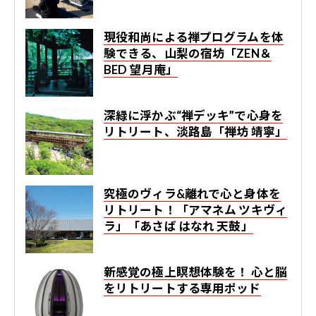
現役和尚による禅プログラムを体
験できる、山梨の宿坊「ZEN＆
BED 望月庵」
深緑に浮かぶ“禅デッキ”で心身を
リトリート、淡路島「禅坊 靖寧」
究極のヴィラ&離れで心と身体を
リトリート！「アマネム ツキヴィ
ラ」「あさば はなれ 天鼓」
新感覚の極上瞑想体験を！ 心と脳
をリトリートする専用ポッド