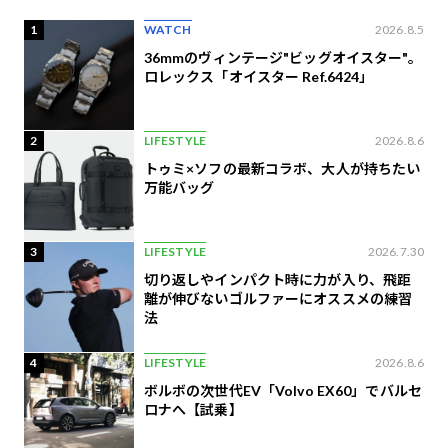
1
WATCH
2026.8.5
36mmのヴィンテージ"ビッグオイスター"。
ロレックス「オイスター Ref.6424」
2
LIFESTYLE
2026.8.6
トゥミ×ソフの最新コラボ、大人が持ちたい
万能バッグ
3
LIFESTYLE
2026.7.30
切り返しやインパクト時に力が入り、飛距
離が伸びないゴルファーにオススメの練習
法
4
LIFESTYLE
2026.8.6
ボルボの次世代EV「Volvo EX60」でバルセ
ロナへ【試乗】