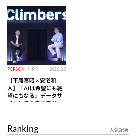
ジ会員特典あり】
が絶景、収益も得られ
るその仕組みとは
PERSON
PR
2026.8.6
【平尾喜昭 × 安宅和
人】「AIは希望にも絶
望にもなる」データサ
イエンスの先駆者が語
り合うAI時代の意思決
定
Ranking
人気記事