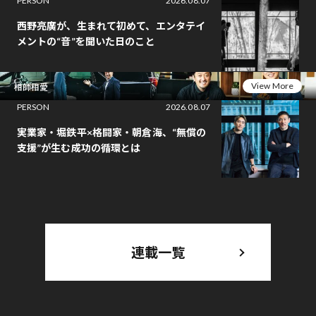
PERSON
2026.08.07
西野亮廣が、生まれて初めて、エンタテイ
メントの“音”を聞いた日のこと
View More
相師相愛
PERSON
2026.08.07
実業家・堀鉄平×格闘家・朝倉海、“無償の
支援”が生む成功の循環とは
連載一覧