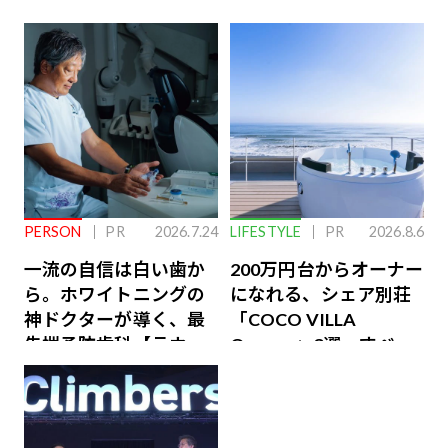
PERSON
PR
2026.7.24
LIFESTYLE
PR
2026.8.6
一流の自信は白い歯か
200万円台からオーナー
ら。ホワイトニングの
になれる、シェア別荘
神ドクターが導く、最
「COCO VILLA
先端予防歯科【ラウン
Owners」3選。すべて
ジ会員特典あり】
が絶景、収益も得られ
るその仕組みとは