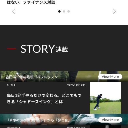
はない」ファイナンス対談
総
STORY
連載
View More
吉田洋一郎の最新ゴルフレッスン
GOLF
2026.08.08
毎日1分半やるだけで変わる。どこでもで
きる「シャドースイング」とは
View More
『革命のファンファーレ』から『夢と金』