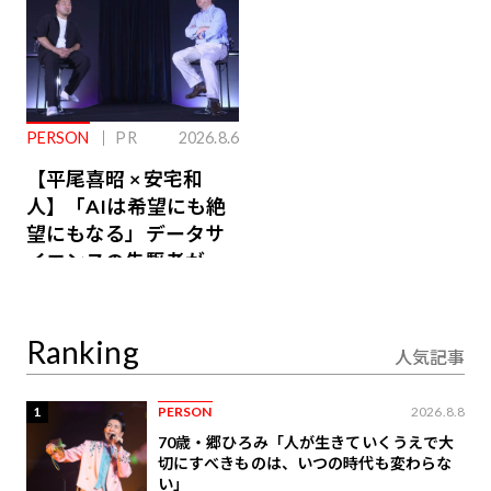
PERSON
PR
2026.8.6
【平尾喜昭 × 安宅和
人】「AIは希望にも絶
望にもなる」データサ
イエンスの先駆者が語
り合うAI時代の意思決
定
Ranking
人気記事
1
PERSON
2026.8.8
70歳・郷ひろみ「人が生きていくうえで大
切にすべきものは、いつの時代も変わらな
い」