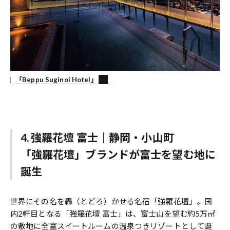
「Beppu Suginoi Hotel」
4. 強羅花壇 富士｜静岡・小山町
「強羅花壇」ブランドが富士を望む地に
誕生
世界にその名を轟（とどろ）かせる名宿「強羅花壇」。国
内2軒目となる「強羅花壇 富士」は、富士山を望む約5万㎡
の敷地に全室スイートルームの温泉つきリゾートとして誕