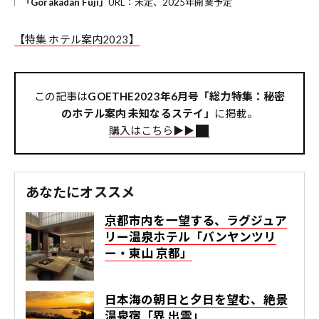
「Gorakadan Fuji」
URL：未定、2025年開業予定
【特集 ホテル案内2023】
この記事は
GOETHE2023年6月号「総力特集：秘密
のホテル案内 未知なるステイ」
に掲載。
購入はこちら▶︎▶︎
あなたにオススメ
京都市内を一望する、ラグジュア
リー温泉ホテル「バンヤンツリ
ー・東山 京都」
日本海の朝日と夕日を望む、絶景
温泉宿「界 出雲」