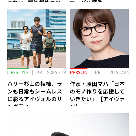
こない…認知機能の低
ローバル戦略
下を救う、脳のインナ
ーケアとは
LIFESTYLE
PR
2026.7.24
PERSON
PR
2026.7.24
ハリー杉山の相棒、ラ
作家・原田マハ「日本
ンも日常もシームレス
のモノ作りを応援して
に彩るアイヴォルのサ
いきたい」【アイヴァ
ングラス
ン】