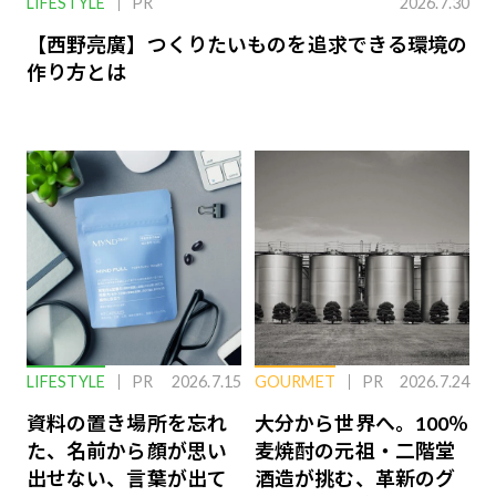
LIFESTYLE
PR
2026.7.30
【西野亮廣】つくりたいものを追求できる環境の
作り方とは
LIFESTYLE
PR
2026.7.15
GOURMET
PR
2026.7.24
資料の置き場所を忘れ
大分から世界へ。100％
た、名前から顔が思い
麦焼酎の元祖・二階堂
出せない、言葉が出て
酒造が挑む、革新のグ