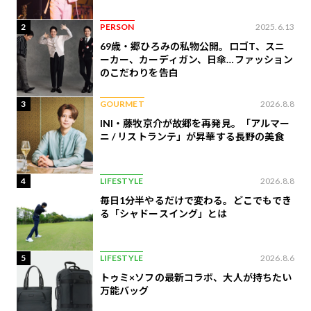
2
PERSON
2025.6.13
69歳・郷ひろみの私物公開。ロゴT、スニ
ーカー、カーディガン、日傘…ファッション
のこだわりを告白
3
GOURMET
2026.8.8
INI・藤牧京介が故郷を再発見。「アルマー
ニ / リストランテ」が昇華する長野の美食
4
LIFESTYLE
2026.8.8
毎日1分半やるだけで変わる。どこでもでき
る「シャドースイング」とは
5
LIFESTYLE
2026.8.6
トゥミ×ソフの最新コラボ、大人が持ちたい
万能バッグ