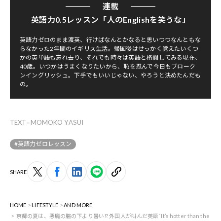
連載
英語力0.5レッスン「人のEnglishを笑うな」
英語力ゼロのまま渡英、行けばなんとかなると思いつつなんともな
らなかった2年間のイギリス生活。帰国後はせっかく覚えたいくつ
かの英単語も忘れ去り、それでも時々は英語と格闘してみる現在、
40歳。いつかはうまくなりたいから、恥を忍んで今日もブローク
ンイングリッシュ。下手でもいいじゃない、やろうと決めたんだも
の。
TEXT=MOMOKO YASUI
#英語力ゼロレッスン
SHARE
HOME
LIFESTYLE
AND MORE
京都の夏は、悪魔の脇の下より暑い!? 外国人が叫んだ英語“It’s hotter than the