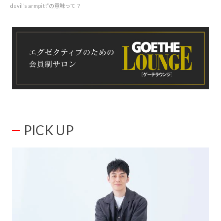
devil’s armpit!”の意味って？
PICK UP