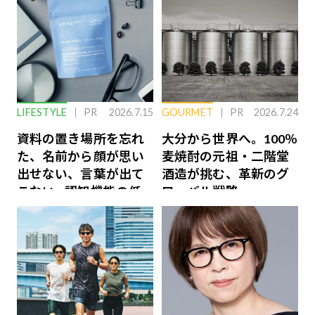
LIFESTYLE
PR
2026.7.15
GOURMET
PR
2026.7.24
資料の置き場所を忘れ
大分から世界へ。100％
た、名前から顔が思い
麦焼酎の元祖・二階堂
出せない、言葉が出て
酒造が挑む、革新のグ
こない…認知機能の低
ローバル戦略
下を救う、脳のインナ
ーケアとは