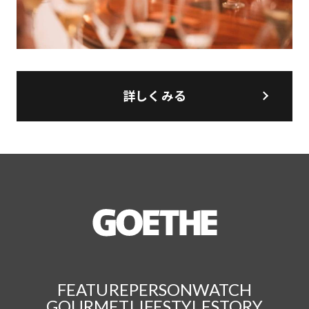
詳しくみる
FEATURE
PERSON
WATCH
GOURMET
LIFESTYLE
STORY