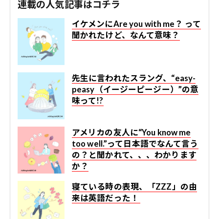
連載の人気記事はコチラ
イケメンにAre you with me？ って
聞かれたけど、なんて意味？
先生に言われたスラング、“easy-
peasy（イージーピージー）”の意
味って!?
アメリカの友人に“You know me
too well.”って日本語でなんて言う
の？と聞かれて、、、わかります
か？
寝ている時の表現、「ZZZ」の由
来は英語だった！