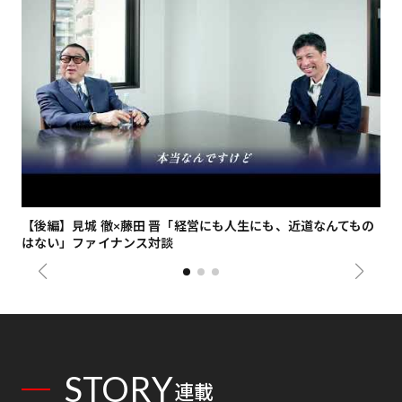
【後編】見城 徹×藤田 晋「経営にも人生にも、近道なんてもの
【
はない」ファイナンス対談
総
STORY
連載