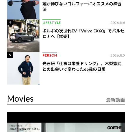
離が伸びないゴルファーにオススメの練習
法
4
LIFESTYLE
2026.8.6
ボルボの次世代EV「Volvo EX60」でバルセ
ロナへ【試乗】
5
PERSON
2026.8.5
光石研「仕事は栄養ドリンク」。木梨憲武
との出会いで変わった65歳の日常
Movies
最新動画