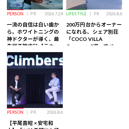
PERSON
PR
2026.7.24
LIFESTYLE
PR
2026.8.6
一流の自信は白い歯か
200万円台からオーナー
ら。ホワイトニングの
になれる、シェア別荘
神ドクターが導く、最
「COCO VILLA
先端予防歯科【ラウン
Owners」3選。すべて
ジ会員特典あり】
が絶景、収益も得られ
るその仕組みとは
PERSON
PR
2026.8.6
【平尾喜昭 × 安宅和