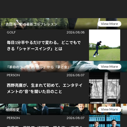
View More
吉田洋一郎の最新ゴルフレッスン
GOLF
2026.08.08
毎日1分半やるだけで変わる。どこでもで
きる「シャドースイング」とは
View More
『革命のファンファーレ』から『夢と金』
PERSON
2026.08.07
西野亮廣が、生まれて初めて、エンタテイ
メントの“音”を聞いた日のこと
View More
相師相愛
PERSON
2026.08.07