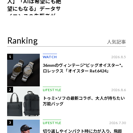
人】「AIは希望にも絶
望にもなる」データサ
イエンスの先駆者が語
り合うAI時代の意思決
定
Ranking
人気記事
1
WATCH
2026.8.5
36mmのヴィンテージ"ビッグオイスター"。
ロレックス「オイスター Ref.6424」
2
LIFESTYLE
2026.8.6
トゥミ×ソフの最新コラボ、大人が持ちたい
万能バッグ
3
LIFESTYLE
2026.7.30
切り返しやインパクト時に力が入り、飛距