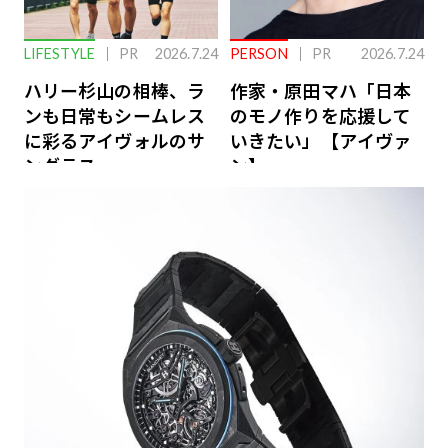
LIFESTYLE
PR
2026.7.24
PERSON
PR
2026.7.24
ハリー杉山の相棒、ラ
作家・原田マハ「日本
ンも日常もシームレス
のモノ作りを応援して
に彩るアイヴォルのサ
いきたい」【アイヴァ
ングラス
ン】