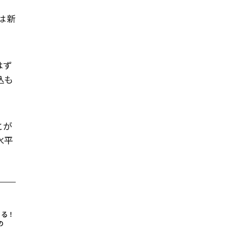
は新
はず
込も
とが
水平
きる！
の