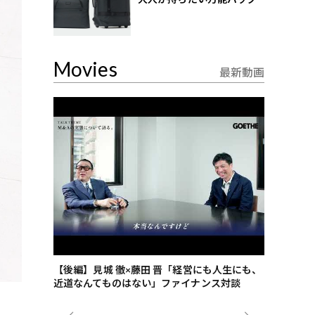
Movies
最新動画
ごした、海最
【後編】見城 徹×藤田 晋「経営にも人生にも、
【ゲーテ9
近道なんてものはない」ファイナンス対談
ンタビュー
ジネス戦略