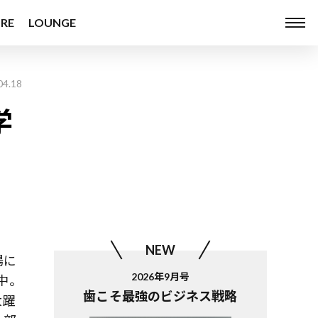
RE
LOUNGE
04.18
学
NEW
場に
2026年9月号
中。
歯こそ最強のビジネス戦略
大躍