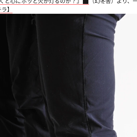
履くと心にポッと火が灯るのか？』
（幻冬舎）より、
チラ】