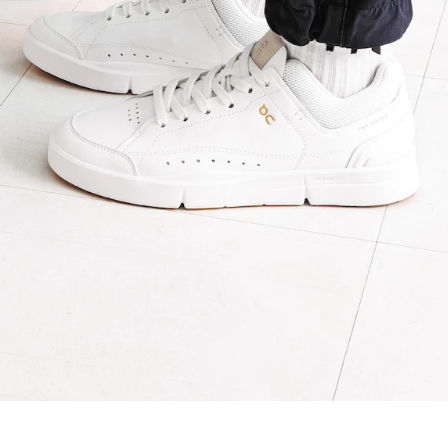
歌舞伎俳優・尾上右近が休息を過
前列ホテル「UMITO 熱海 別邸」