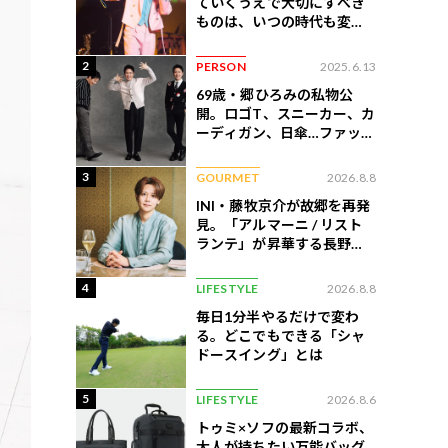
ていくうえで大切にすべき
ものは、いつの時代も変わ
らない」
2
PERSON
2025.6.13
69歳・郷ひろみの私物公
開。ロゴT、スニーカー、カ
ーディガン、日傘…ファッシ
ョンのこだわりを告白
3
GOURMET
2026.8.8
INI・藤牧京介が故郷を再発
見。「アルマーニ / リスト
ランテ」が昇華する長野の
美食
4
LIFESTYLE
2026.8.8
毎日1分半やるだけで変わ
る。どこでもできる「シャ
ドースイング」とは
5
LIFESTYLE
2026.8.6
トゥミ×ソフの最新コラボ、
大人が持ちたい万能バッグ