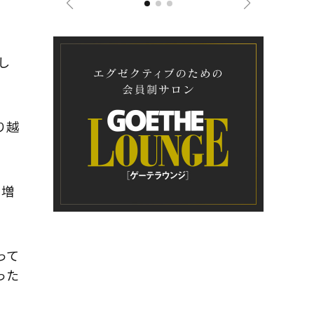
し
り越
を増
って
った