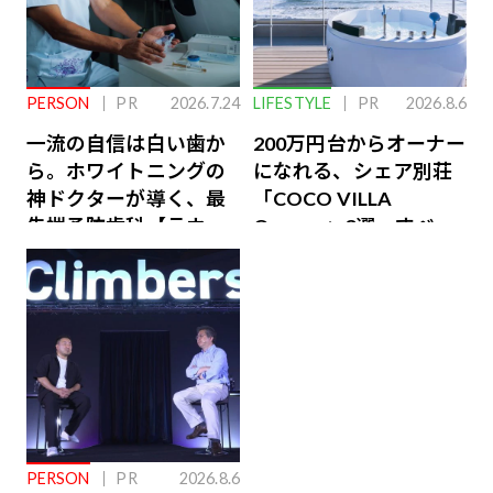
PERSON
PR
2026.7.24
LIFESTYLE
PR
2026.8.6
一流の自信は白い歯か
200万円台からオーナー
ら。ホワイトニングの
になれる、シェア別荘
神ドクターが導く、最
「COCO VILLA
先端予防歯科【ラウン
Owners」3選。すべて
ジ会員特典あり】
が絶景、収益も得られ
るその仕組みとは
PERSON
PR
2026.8.6