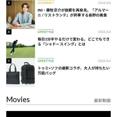
3
GOURMET
2026.8.8
INI・藤牧京介が故郷を再発見。「アルマー
ニ / リストランテ」が昇華する長野の美食
4
LIFESTYLE
2026.8.8
毎日1分半やるだけで変わる。どこでもでき
る「シャドースイング」とは
5
LIFESTYLE
2026.8.6
トゥミ×ソフの最新コラボ、大人が持ちたい
万能バッグ
Movies
最新動画