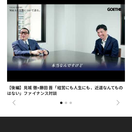
【後編】見城 徹×藤田 晋「経営にも人生にも、近道なんてもの
【
はない」ファイナンス対談
総