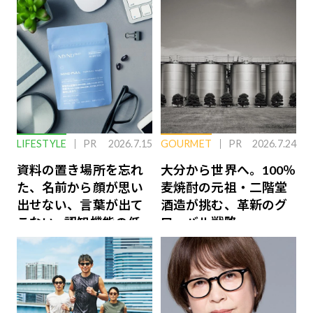
LIFESTYLE
PR
2026.7.15
GOURMET
PR
2026.7.24
資料の置き場所を忘れ
大分から世界へ。100％
た、名前から顔が思い
麦焼酎の元祖・二階堂
出せない、言葉が出て
酒造が挑む、革新のグ
こない…認知機能の低
ローバル戦略
下を救う、脳のインナ
ーケアとは