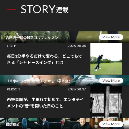
STORY
連載
View More
吉田洋一郎の最新ゴルフレッスン
GOLF
2026.08.08
毎日1分半やるだけで変わる。どこでもで
きる「シャドースイング」とは
View More
『革命のファンファーレ』から『夢と金』
PERSON
2026.08.07
西野亮廣が、生まれて初めて、エンタテイ
メントの“音”を聞いた日のこと
View More
相師相愛