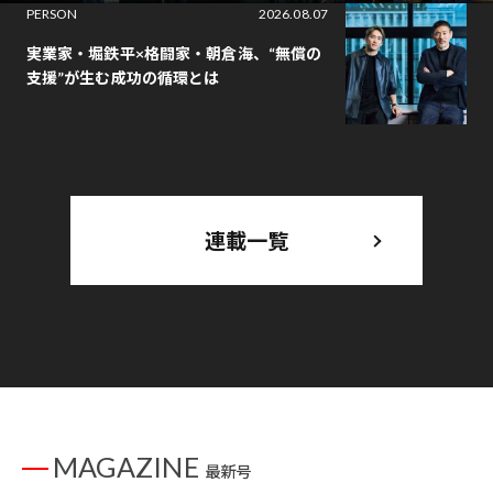
PERSON
2026.08.07
実業家・堀鉄平×格闘家・朝倉海、“無償の
支援”が生む成功の循環とは
連載一覧
MAGAZINE
最新号