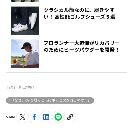
クラシカル顔なのに、履きやす
い！ 高性能ゴルフシューズ５選
プロランナー大迫傑がリカバリー
のためにビーツパウダーを開発！
TEXT=駒田博紀
#『なぜ、Onを履くと心にポッと火が灯るのか？』
SHARE