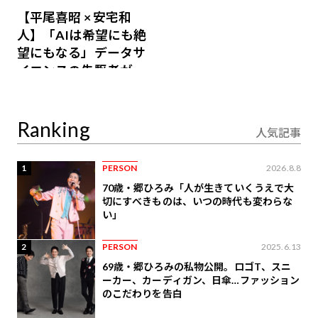
【平尾喜昭 × 安宅和
人】「AIは希望にも絶
望にもなる」データサ
イエンスの先駆者が語
り合うAI時代の意思決
定
Ranking
人気記事
1
PERSON
2026.8.8
70歳・郷ひろみ「人が生きていくうえで大
切にすべきものは、いつの時代も変わらな
い」
2
PERSON
2025.6.13
69歳・郷ひろみの私物公開。ロゴT、スニ
ーカー、カーディガン、日傘…ファッション
のこだわりを告白