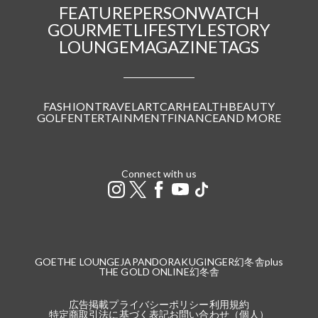
FEATURE
PERSON
WATCH
GOURMET
LIFESTYLE
STORY
LOUNGE
MAGAZINE
TAGS
FASHION
TRAVEL
ART
CAR
HEALTH
BEAUTY
GOLF
ENTERTAINMENT
FINANCE
AND MORE
Connect with us
GOETHE LOUNGE
JAPANDORAKU
GINGER
幻冬舎plus
THE GOLD ONLINE
幻冬舎
広告掲載
プライバシーポリシー
利用規約
特定商取引法に基づく表記
お問い合わせ（個人）