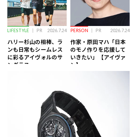
LIFESTYLE
PR
2026.7.24
PERSON
PR
2026.7.24
ハリー杉山の相棒、ラ
作家・原田マハ「日本
ンも日常もシームレス
のモノ作りを応援して
に彩るアイヴォルのサ
いきたい」【アイヴァ
ングラス
ン】