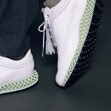
歌舞伎俳優・尾上右近が休息を過
前列ホテル「UMITO 熱海 別邸」