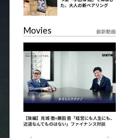
た、大人の新ペアリング
Movies
最新動画
ごした、海最
【後編】見城 徹×藤田 晋「経営にも人生にも、
【ゲーテ9
近道なんてものはない」ファイナンス対談
ンタビュー
ジネス戦略