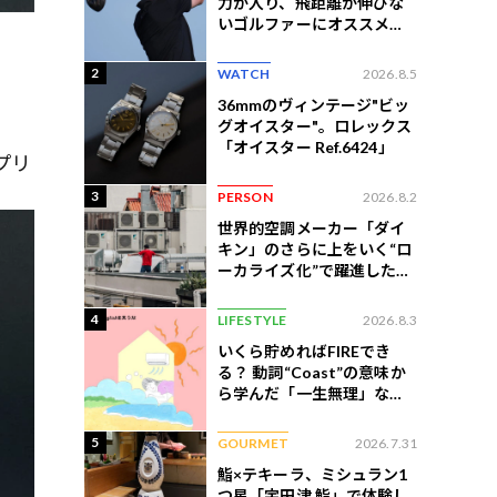
力が入り、飛距離が伸びな
いゴルファーにオススメの
練習法
2
WATCH
2026.8.5
36mmのヴィンテージ"ビッ
グオイスター"。ロレックス
「オイスター Ref.6424」
プリ
3
PERSON
2026.8.2
世界的空調メーカー「ダイ
キン」のさらに上をいく“ロ
ーカライズ化”で躍進したイ
ンドネシア企業とは？
4
LIFESTYLE
2026.8.3
いくら貯めればFIREでき
る？ 動詞“Coast”の意味か
ら学んだ「一生無理」な切
ない現実
5
GOURMET
2026.7.31
鮨×テキーラ、ミシュラン1
つ星「宇田津 鮨」で体験し