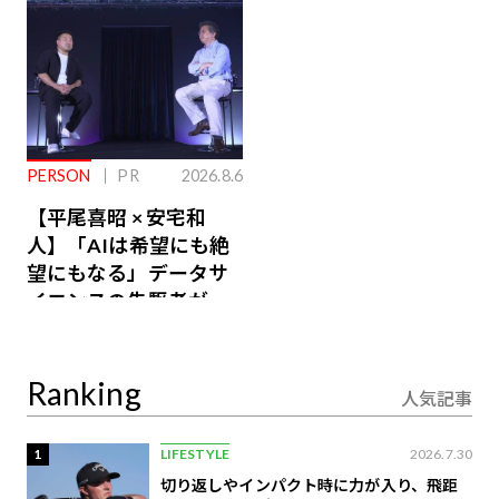
PERSON
PR
2026.8.6
【平尾喜昭 × 安宅和
人】「AIは希望にも絶
望にもなる」データサ
イエンスの先駆者が語
り合うAI時代の意思決
定
Ranking
人気記事
1
LIFESTYLE
2026.7.30
切り返しやインパクト時に力が入り、飛距