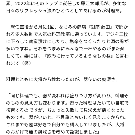
素。2022年にそのトップに就任した藤江太郎氏が、多忙な
日々のリフレッシュ法のひとつとしてあげるのが料理だ。
「就任直後から月に1回、なじみの鮨店『銀座 藤田』で開か
れる少人数制で人気の料理教室に通っています。アジを三枚
に下ろして南蛮漬けにしたり、塩辛をつくったりと酒の肴が
多いですね。それをつまみにみんなで一杯やるのがまた楽
しくて。妻には、『飲みに行っているようなものね』と言わ
れます（笑）」
料理とともに大将から教わったのが、器使いの奥深さ。
「同じ料理でも、器が変われば盛りつけ方が変わり、料理そ
のものの見え方も変わります。習った料理はたいてい自宅で
復習するのですが、ちょっと失敗して見栄えが悪くなった
ものでも、器がいいと、不思議とおいしく見えますからね。
これまでも器は好きで自分でも購入していましたが、大将
のおかげで器の奥深さを改めて認識しました」