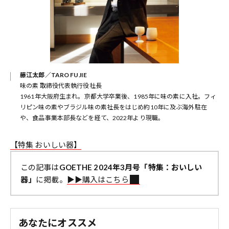
藤江太郎／TARO FUJIE
味の素 取締役代表執行役社長
1961年大阪府生まれ。京都大学卒業後、1985年に味の素に入社。フィ
リピン味の素やブラジル味の素社長をはじめ約10年に及ぶ海外駐在
や、食品事業本部長などを経て、2022年より現職。
【特集 おいしい器】
この記事は
GOETHE 2024年3月号「特集：おいしい
器」
に掲載。
▶︎▶︎購入はこちら
あなたにオススメ