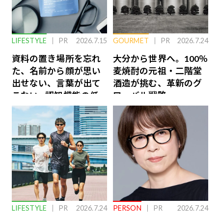
LIFESTYLE
PR
2026.7.15
GOURMET
PR
2026.7.24
資料の置き場所を忘れ
大分から世界へ。100％
た、名前から顔が思い
麦焼酎の元祖・二階堂
出せない、言葉が出て
酒造が挑む、革新のグ
こない…認知機能の低
ローバル戦略
下を救う、脳のインナ
ーケアとは
LIFESTYLE
PR
2026.7.24
PERSON
PR
2026.7.24