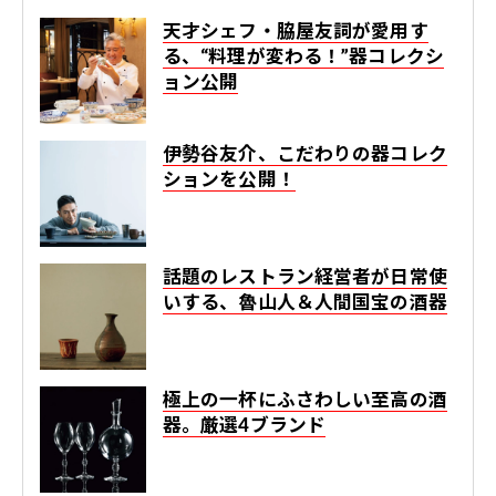
天才シェフ・脇屋友詞が愛用す
る、“料理が変わる！”器コレクシ
ョン公開
伊勢谷友介、こだわりの器コレク
ションを公開！
話題のレストラン経営者が日常使
いする、魯山人＆人間国宝の酒器
極上の一杯にふさわしい至高の酒
器。厳選4ブランド