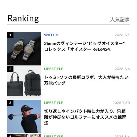
り合うAI時代の意思決
定
Ranking
人気記事
1
WATCH
2026.8.5
36mmのヴィンテージ"ビッグオイスター"。
ロレックス「オイスター Ref.6424」
2
LIFESTYLE
2026.8.6
トゥミ×ソフの最新コラボ、大人が持ちたい
万能バッグ
3
LIFESTYLE
2026.7.30
切り返しやインパクト時に力が入り、飛距
離が伸びないゴルファーにオススメの練習
法
4
LIFESTYLE
2026.8.6